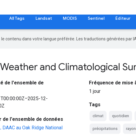
All Tags
Landsat
MODIS
Sentinel
Éditeur
re le contenu dans votre langue préférée. Les traductions générées par I
 Weather and Climatological S
ité de l'ensemble de
Fréquence de mise à
1 jour
1T00:00:00Z–2025-12-
Tags
0Z
climat
quotidien
r de l'ensemble de données
DAAC au Oak Ridge National
précipitations
rayo