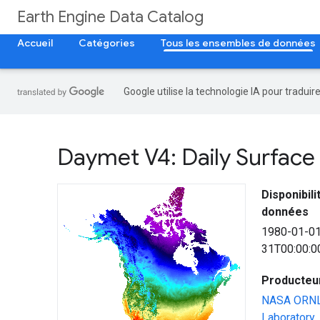
Earth Engine Data Catalog
Accueil
Catégories
Tous les ensembles de données
Google utilise la technologie IA pour tradui
Daymet V4: Daily Surface
Disponibil
données
1980-01-0
31T00:00:0
Producteu
NASA ORNL 
Laboratory