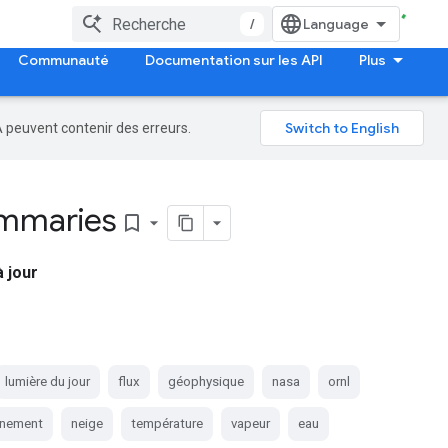
/
Communauté
Documentation sur les API
Plus
A peuvent contenir des erreurs.
ummaries
bookmark_border
 jour
lumière du jour
flux
géophysique
nasa
ornl
nnement
neige
température
vapeur
eau