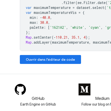
.
filter
(
ee
.
Filter
.
date
(
'
var
maximumTemperature
=
dataset
.
select
(
't
var
maximumTemperatureVis
=
{
min
:
-
40.0
,
max
:
30.0
,
palette
:
[
'1621A2'
,
'white'
,
'cyan'
,
'gr
};
Map
.
setCenter
(
-
110.21
,
35.1
,
4
);
Map
.
addLayer
(
maximumTemperature
,
maximumT
Ouvrir dans l'éditeur de code
GitHub
Medium
Earth Engine on GitHub
Follow our blog o