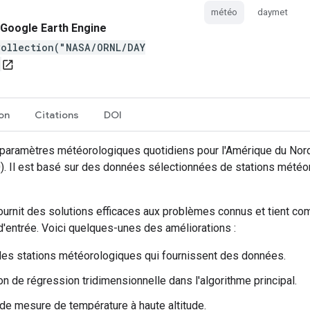
météo
daymet
Google Earth Engine
Collection("NASA/ORNL/DAY
open_in_new
ion
Citations
DOI
paramètres météorologiques quotidiens pour l'Amérique du Nord
50). Il est basé sur des données sélectionnées de stations mété
ournit des solutions efficaces aux problèmes connus et tient co
entrée. Voici quelques-unes des améliorations :
es stations météorologiques qui fournissent des données.
 de régression tridimensionnelle dans l'algorithme principal.
 de mesure de température à haute altitude.