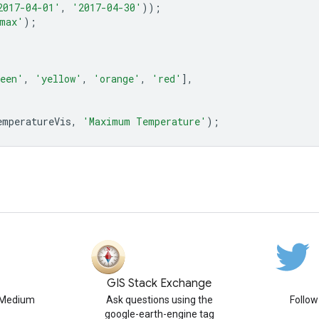
2017-04-01'
,
'2017-04-30'
));
max'
);
een'
,
'yellow'
,
'orange'
,
'red'
],
emperatureVis
,
'Maximum Temperature'
);
GIS Stack Exchange
n Medium
Ask questions using the
Follo
google-earth-engine tag