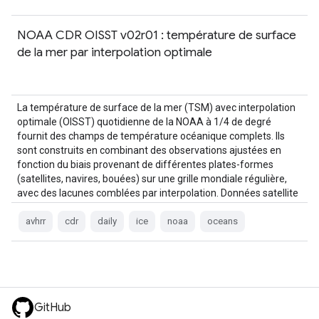
NOAA CDR OISST v02r01 : température de surface
de la mer par interpolation optimale
La température de surface de la mer (TSM) avec interpolation
optimale (OISST) quotidienne de la NOAA à 1/4 de degré
fournit des champs de température océanique complets. Ils
sont construits en combinant des observations ajustées en
fonction du biais provenant de différentes plates-formes
(satellites, navires, bouées) sur une grille mondiale régulière,
avec des lacunes comblées par interpolation. Données satellite
de l'Advanced Very High …
avhrr
cdr
daily
ice
noaa
oceans
GitHub