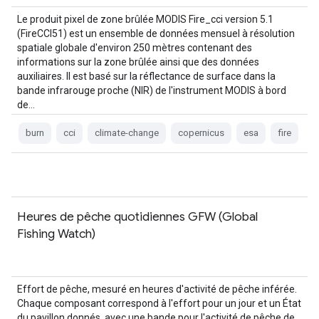
Le produit pixel de zone brûlée MODIS Fire_cci version 5.1
(FireCCI51) est un ensemble de données mensuel à résolution
spatiale globale d'environ 250 mètres contenant des
informations sur la zone brûlée ainsi que des données
auxiliaires. Il est basé sur la réflectance de surface dans la
bande infrarouge proche (NIR) de l'instrument MODIS à bord
de…
burn
cci
climate-change
copernicus
esa
fire
Heures de pêche quotidiennes GFW (Global
Fishing Watch)
Effort de pêche, mesuré en heures d'activité de pêche inférée.
Chaque composant correspond à l'effort pour un jour et un État
du pavillon donnés, avec une bande pour l'activité de pêche de