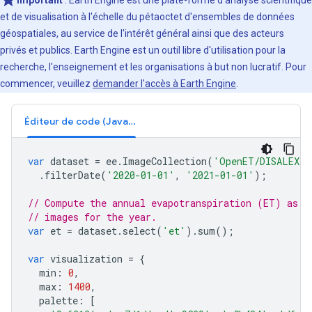
Important
: Earth Engine est une plate-forme d'analyse scientifique
et de visualisation à l'échelle du pétaoctet d'ensembles de données
géospatiales, au service de l'intérêt général ainsi que des acteurs
privés et publics. Earth Engine est un outil libre d'utilisation pour la
recherche, l'enseignement et les organisations à but non lucratif. Pour
commencer, veuillez
demander l'accès à Earth Engine
.
Éditeur de code (JavaScript)
var
dataset
=
ee
.
ImageCollection
(
'OpenET/DISALEXI/
.
filterDate
(
'2020-01-01'
,
'2021-01-01'
);
// Compute the annual evapotranspiration (ET) as t
// images for the year.
var
et
=
dataset
.
select
(
'et'
).
sum
();
var
visualization
=
{
min
:
0
,
max
:
1400
,
palette
:
[