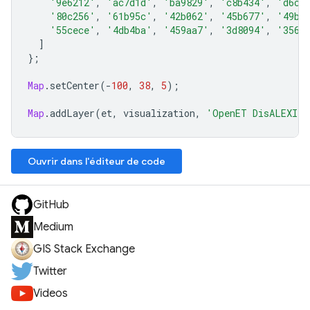
'9e6212'
,
'ac7d1d'
,
'ba9829'
,
'c8b434'
,
'd6cf
'80c256'
,
'61b95c'
,
'42b062'
,
'45b677'
,
'49bc
'55cece'
,
'4db4ba'
,
'459aa7'
,
'3d8094'
,
'3566
]
};
Map
.
setCenter
(
-
100
,
38
,
5
);
Map
.
addLayer
(
et
,
visualization
,
'OpenET DisALEXI A
Ouvrir dans l'éditeur de code
GitHub
Medium
GIS Stack Exchange
Twitter
Videos