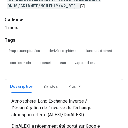
ONUS/GRIDMET/MONTHLY/v2_0")
open_in_new
Cadence
1 mois
Tags
évapotranspiration
dérivé de gridmet
landsat-derived
tous les mois
openet
eau
vapeur d'eau
Description
Bandes
Plus
Atmosphere-Land Exchange Inverse /
Désagrégation de l'inverse de l'échange
atmosphère-terre (ALEXI/DisALEXI)
DisALEXI a récemment été porté sur Google