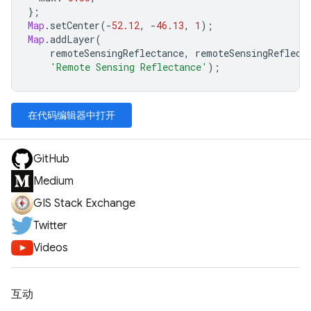
};
Map
.
setCenter
(
-
52.12
,
-
46.13
,
1
);
Map
.
addLayer
(
remoteSensingReflectance
,
remoteSensingReflect
'Remote Sensing Reflectance'
);
在代码编辑器中打开
GitHub
Medium
GIS Stack Exchange
Twitter
Videos
互动