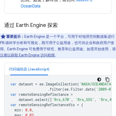
OceanData
通过 Earth Engine 探索
重要提示：
Earth Engine 是一个平台，可用于对地理空间数据集进行
PB 级科学分析和可视化，既可用于公益用途，也可供企业和政府用户使
用。Earth Engine 可免费用于研究、教育和公益用途。如需开始使用，请
注册以获取 Earth Engine 访问权限
。
代码编辑器 (JavaScript)
var
dataset
=
ee
.
ImageCollection
(
'NASA/OCEANDATA/S
.
filter
(
ee
.
Filter
.
date
(
'2009-07-
var
remoteSensingReflectance
=
dataset
.
select
([
'Rrs_670'
,
'Rrs_555'
,
'Rrs_443
var
remoteSensingReflectanceVis
=
{
min
:
0.0
,
max
:
0.03
,