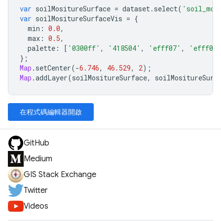
var
soilMositureSurface
=
dataset
.
select
(
'soil_moi
var
soilMositureSurfaceVis
=
{
min
:
0.0
,
max
:
0.5
,
palette
:
[
'0300ff'
,
'418504'
,
'efff07'
,
'efff07
};
Map
.
setCenter
(
-
6.746
,
46.529
,
2
);
Map
.
addLayer
(
soilMositureSurface
,
soilMositureSurf
在程式碼編輯器開啟
GitHub
Medium
GIS Stack Exchange
Twitter
Videos