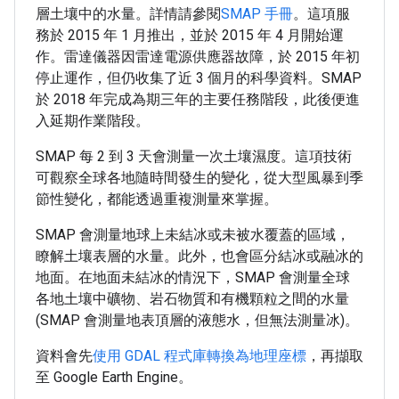
層土壤中的水量。詳情請參閱
SMAP 手冊
。這項服
務於 2015 年 1 月推出，並於 2015 年 4 月開始運
作。雷達儀器因雷達電源供應器故障，於 2015 年初
停止運作，但仍收集了近 3 個月的科學資料。SMAP
於 2018 年完成為期三年的主要任務階段，此後便進
入延期作業階段。
SMAP 每 2 到 3 天會測量一次土壤濕度。這項技術
可觀察全球各地隨時間發生的變化，從大型風暴到季
節性變化，都能透過重複測量來掌握。
SMAP 會測量地球上未結冰或未被水覆蓋的區域，
瞭解土壤表層的水量。此外，也會區分結冰或融冰的
地面。在地面未結冰的情況下，SMAP 會測量全球
各地土壤中礦物、岩石物質和有機顆粒之間的水量
(SMAP 會測量地表頂層的液態水，但無法測量冰)。
資料會先
使用 GDAL 程式庫轉換為地理座標
，再擷取
至 Google Earth Engine。