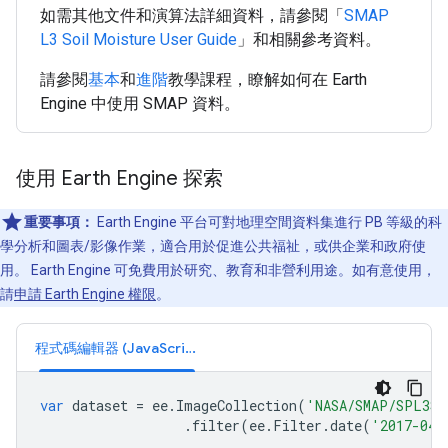
如需其他文件和演算法詳細資料，請參閱「
SMAP
L3 Soil Moisture User Guide
」和相關參考資料。
請參閱
基本
和
進階
教學課程，瞭解如何在 Earth
Engine 中使用 SMAP 資料。
使用 Earth Engine 探索
重要事項：
Earth Engine 平台可對地理空間資料集進行 PB 等級的科
學分析和圖表/影像作業，適合用於促進公共福祉，或供企業和政府使
用。 Earth Engine 可免費用於研究、教育和非營利用途。如有意使用，
請
申請 Earth Engine 權限
。
程式碼編輯器 (JavaScript)
var
dataset
=
ee
.
ImageCollection
(
'NASA/SMAP/SPL3SM
.
filter
(
ee
.
Filter
.
date
(
'2017-04-