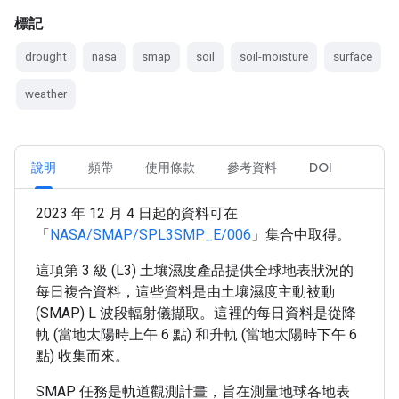
標記
drought
nasa
smap
soil
soil-moisture
surface
weather
說明
頻帶
使用條款
參考資料
DOI
2023 年 12 月 4 日起的資料可在
「
NASA/SMAP/SPL3SMP_E/006
」集合中取得。
這項第 3 級 (L3) 土壤濕度產品提供全球地表狀況的
每日複合資料，這些資料是由土壤濕度主動被動
(SMAP) L 波段輻射儀擷取。這裡的每日資料是從降
軌 (當地太陽時上午 6 點) 和升軌 (當地太陽時下午 6
點) 收集而來。
SMAP 任務是軌道觀測計畫，旨在測量地球各地表