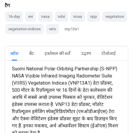
टैग
16-day
evi
nasa
ndvi
noaa
npp
vegetation
vegetation-indices
viirs
vnp13a1
ब्यौरा
बैंड
इस्तेमाल की शर्तें
उद्धरण
डीओआई
Suomi National Polar-Orbiting Partnership (S-NPP)
NASA Visible Infrared Imaging Radiometer Suite
(VIIRS) Vegetation Indices (VNP13A1) डेटा प्रॉडक्ट,
500 मीटर के रिज़ॉल्यूशन पर 16 दिनों के डेटा कलेक्शन की
अवधि में सबसे अच्छे उपलब्ध पिक्सल को चुनकर, वेजिटेशन
इंडेक्स उपलब्ध कराता है. VNP13 डेटा प्रॉडक्ट, मॉडरेट
रिज़ॉल्यूशन इमेजिंग स्पेक्ट्रोरेडियोमीटर (एमओडीआईएस) टेरा
और ऐक्वा वेजिटेशन इंडेक्स प्रॉडक्ट सुइट के बाद डिज़ाइन किए
गए हैं. इनका मकसद, अर्थ ऑब्ज़र्वेशन सिस्टम (ईओएस) मिशन
को बढ़ावा देना है.