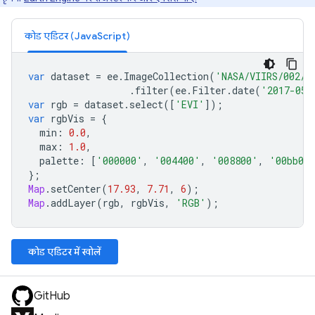
कोड एडिटर (JavaScript)
var
dataset
=
ee
.
ImageCollection
(
'NASA/VIIRS/002/V
.
filter
(
ee
.
Filter
.
date
(
'2017-05-
var
rgb
=
dataset
.
select
([
'EVI'
]);
var
rgbVis
=
{
min
:
0.0
,
max
:
1.0
,
palette
:
[
'000000'
,
'004400'
,
'008800'
,
'00bb00
};
Map
.
setCenter
(
17.93
,
7.71
,
6
);
Map
.
addLayer
(
rgb
,
rgbVis
,
'RGB'
);
कोड एडिटर में खोलें
GitHub