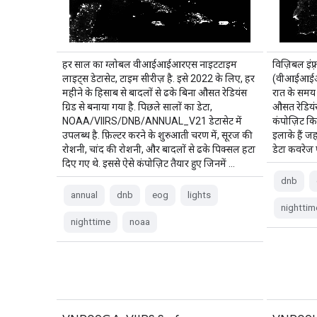
हर साल का ग्लोबल वीआईआईआरएस नाइटटाइम
विज़िबल इंफ़
लाइट्स डेटासेट, टाइम सीरीज़ है. इसे 2022 के लिए, हर
(वीआईआईआरए
महीने के हिसाब से बादलों से ढके बिना औसत रेडियंस
रात के समय 
ग्रिड से बनाया गया है. पिछले सालों का डेटा,
औसत रेडियंस
NOAA/VIIRS/DNB/ANNUAL_V21 डेटासेट में
कंपोज़िट कि
उपलब्ध है. फ़िल्टर करने के शुरुआती चरण में, सूरज की
इलाके हैं ज
रोशनी, चांद की रोशनी, और बादलों से ढके पिक्सल हटा
डेटा कवरेज 
दिए गए थे. इससे ऐसे कंपोज़िट तैयार हुए जिनमें …
dnb
annual
dnb
eog
lights
nighttim
nighttime
noaa