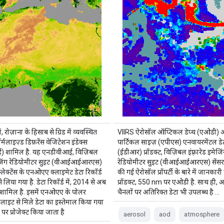
ं, रोज़ाना के हिसाब से ग्रिड में व्यवस्थित
VIIRS ऐरोसॉल ऑप्टिकल डेप्थ (एओडी) 
्मलाइज़्ड डिफ़रेंस वेजिटेशन इंडेक्स
पार्टिकल साइज़ (एपीएस) एनवायरमेंटल डेटा
) शामिल है. यह एनडीवीआई, विज़िबल
(ईडीआर) प्रॉडक्ट, विज़िबल इंफ़्रारेड इमेजि
इमेजिंग रेडियोमीटर सुइट (वीआईआईआरएस)
रेडियोमीटर सुइट (वीआईआईआरएस) सेंसर
िफ़्लेक्टेंस के एनओएए क्लाइमेट डेटा रिकॉर्ड
की गई ऐरोसॉल प्रॉपर्टी के बारे में जानकारी द
लिया गया है. डेटा रिकॉर्ड में, 2014 से अब
प्रॉडक्ट, 550 nm पर एओडी है. साथ ही, अन
 शामिल है. इसमें एनओएए के पोलर
चैनलों पर अतिरिक्त डेटा भी उपलब्ध है …
ैटलाइट से मिले डेटा का इस्तेमाल किया गया
… पर प्रोजेक्ट किया जाता है
aerosol
aod
atmosphere