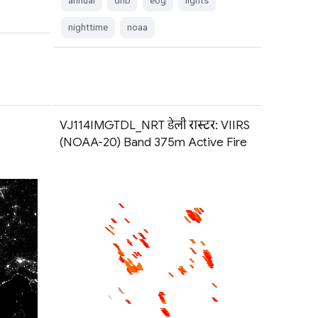
annual
dnb
eog
lights
nighttime
noaa
VJ114IMGTDL_NRT डेली रास्टर: VIIRS
(NOAA-20) Band 375m Active Fire