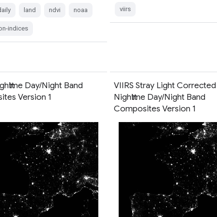
viirs
daily
land
ndvi
noaa
on-indices
ghttime Day/Night Band
VIIRS Stray Light Corrected
tes Version 1
Nighttime Day/Night Band
Composites Version 1