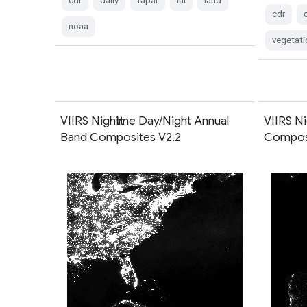
cdr
daily
fapar
lai
land
cdr
noaa
vegetati
VIIRS Nighttime Day/Night Annual
VIIRS Ni
Band Composites V2.2
Composi