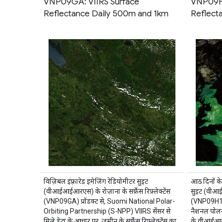
VNP09GA: VIIRS Surface
VNP09H1
Reflectance Daily 500m and 1km
Reflect
विज़िबल इंफ़्रारेड इमेजिंग रेडियोमीटर सुइट
आठ दिनों के 
(वीआईआईआरएस) के रोज़ाना के सर्फ़ेस रिफ़्लेक्टेंस
सुइट (वीआईआ
(VNP09GA) प्रॉडक्ट से, Suomi National Polar-
(VNP09H1) व
Orbiting Partnership (S-NPP) VIIRS सेंसर से
नैशनल पोलर
मिले डेटा के आधार पर, ज़मीन के सर्फ़ेस रिफ़्लेक्टेंस का
के वीआईआई