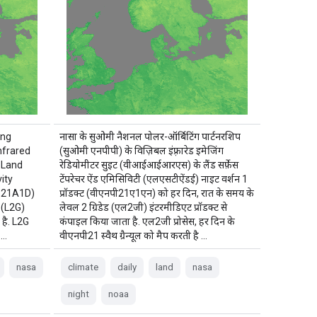
ing
नासा के सुओमी नैशनल पोलर-ऑर्बिटिंग पार्टनरशिप
nfrared
(सुओमी एनपीपी) के विज़िबल इंफ़्रारेड इमेजिंग
 Land
रेडियोमीटर सुइट (वीआईआईआरएस) के लैंड सर्फ़ेस
ity
टेंपरेचर ऐंड एमिसिविटी (एलएसटीऐंडई) नाइट वर्शन 1
NP21A1D)
प्रॉडक्ट (वीएनपी21ए1एन) को हर दिन, रात के समय के
ड (L2G)
लेवल 2 ग्रिडेड (एल2जी) इंटरमीडिएट प्रॉडक्ट से
 है. L2G
कंपाइल किया जाता है. एल2जी प्रोसेस, हर दिन के
 …
वीएनपी21 स्वैथ ग्रैन्यूल को मैप करती है …
nasa
climate
daily
land
nasa
night
noaa