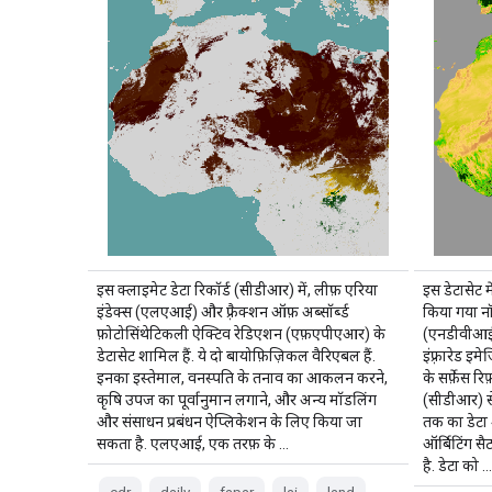
इस क्लाइमेट डेटा रिकॉर्ड (सीडीआर) में, लीफ़ एरिया
इस डेटासेट मे
इंडेक्स (एलएआई) और फ़्रैक्शन ऑफ़ अब्सॉर्ब्ड
किया गया नॉर
फ़ोटोसिंथेटिकली ऐक्टिव रेडिएशन (एफ़एपीएआर) के
(एनडीवीआई
डेटासेट शामिल हैं. ये दो बायोफ़िज़िकल वैरिएबल हैं.
इंफ़्रारेड 
इनका इस्तेमाल, वनस्पति के तनाव का आकलन करने,
के सर्फ़ेस र
कृषि उपज का पूर्वानुमान लगाने, और अन्य मॉडलिंग
(सीडीआर) से 
और संसाधन प्रबंधन ऐप्लिकेशन के लिए किया जा
तक का डेटा
सकता है. एलएआई, एक तरफ़ के …
ऑर्बिटिंग स
है. डेटा को 