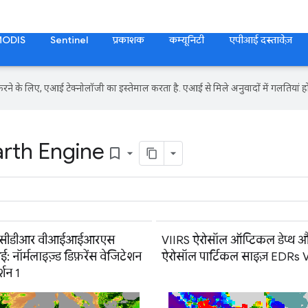
MODIS
Sentinel
प्रकाशक
कम्यूनिटी
एपीआई दस्तावेज़
ने के लिए, एआई टेक्नोलॉजी का इस्तेमाल करता है. एआई से मिले अनुवादों में गलतियां हो
arth Engine
bookmark_border
सीडीआर वीआईआईआरएस
VIIRS ऐरोसॉल ऑप्टिकल डेप्थ 
 नॉर्मलाइज़्ड डिफ़रेंस वेजिटेशन
ऐरोसॉल पार्टिकल साइज़ EDRs 
र्शन 1