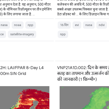
स का अनुमान देता है. यह अनुमान, 500 मीटर
कलेक्शन की अवधि में, 500 मीटर के रिज़ॉ
) के नॉमिनल रिज़ॉल्यूशन पर तीन इमेजिंग
सबसे अच्छा उपलब्ध पिक्सल चुना जाता ह
, I3) के लिए लगाया जाता है. …
डेटा प्रॉडक्ट को … के लिए डिज़ाइन किया ग
nasa
noaa
npp
16 दिन
evi
nasa
ndvi
nce
satellite-imagery
npp
H: LAI/FPAR 8-Day L4
VNP21A1D.002: दिन के समय ज
500m SIN Grid
सतह का तापमान और उत्सर्जन की 
की जानकारी (1 कि॰मी॰)