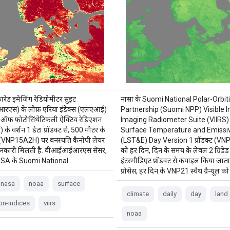
्रारेड इमेजिंग रेडियोमीटर सुइट
नासा के Suomi National Polar-Orbit
एस) के लीफ़ एरिया इंडेक्स (एलएआई)
Partnership (Suomi NPP) Visible I
न ऑफ़ फ़ोटोसिंथेटिकली ऐक्टिव रेडिएशन
Imaging Radiometer Suite (VIIRS)
के वर्शन 1 डेटा प्रॉडक्ट से, 500 मीटर के
Surface Temperature and Emissiv
न (VNP15A2H) पर वनस्पति कैनोपी लेयर
(LST&E) Day Version 1 प्रॉडक्ट (V
ं जानकारी मिलती है. वीआईआईआरएस सेंसर,
को हर दिन, दिन के समय के लेवल 2 ग्रिडे
A के Suomi National …
इंटरमीडिएट प्रॉडक्ट से कंपाइल किया जाता
प्रोसेस, हर दिन के VNP21 स्वैथ ग्रैन्यूल को
nasa
noaa
surface
climate
daily
day
land
on-indices
viirs
noaa