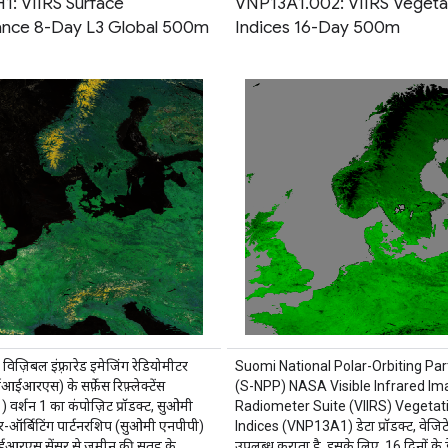
: VIIRS Surface
VNP13A1.002: VIIRS Vegeta
ance 8-Day L3 Global 500m
Indices 16-Day 500m
विज़िबल इंफ़्रारेड इमेजिंग रेडियोमीटर
Suomi National Polar-Orbiting Par
ईआरएस) के सर्फ़ेस रिफ़्लेक्टेंस
(S-NPP) NASA Visible Infrared Im
र्शन 1 का कंपोज़िट प्रॉडक्ट, सुओमी
Radiometer Suite (VIIRS) Vegetat
-ऑर्बिटिंग पार्टनरशिप (सुओमी एनपीपी)
Indices (VNP13A1) डेटा प्रॉडक्ट, वेजिटे
आरएस सेंसर से ज़मीन की सतह के
उपलब्ध कराता है. इसके लिए, 16 दिनों के ड