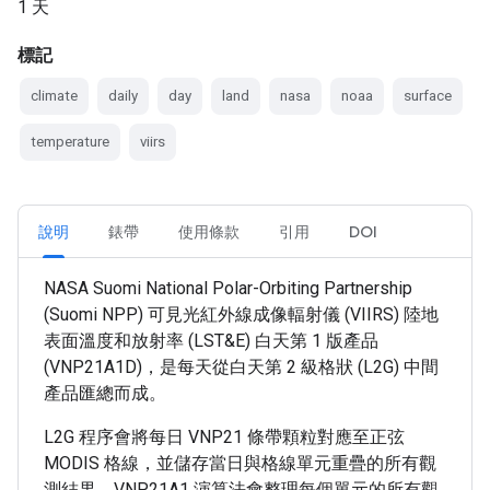
1 天
標記
climate
daily
day
land
nasa
noaa
surface
temperature
viirs
說明
錶帶
使用條款
引用
DOI
NASA Suomi National Polar-Orbiting Partnership
(Suomi NPP) 可見光紅外線成像輻射儀 (VIIRS) 陸地
表面溫度和放射率 (LST&E) 白天第 1 版產品
(VNP21A1D)，是每天從白天第 2 級格狀 (L2G) 中間
產品匯總而成。
L2G 程序會將每日 VNP21 條帶顆粒對應至正弦
MODIS 格線，並儲存當日與格線單元重疊的所有觀
測結果。VNP21A1 演算法會整理每個單元的所有觀