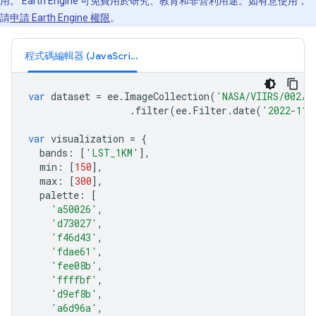
用。 Earth Engine 可免費用於研究、教育和非營利用途。如有意使用，
請
申請 Earth Engine 權限
。
程式碼編輯器 (JavaScript)
var
dataset
=
ee
.
ImageCollection
(
'NASA/VIIRS/002/V
.
filter
(
ee
.
Filter
.
date
(
'2022-11-
var
visualization
=
{
bands
:
[
'LST_1KM'
],
min
:
[
150
],
max
:
[
300
],
palette
:
[
'a50026'
,
'd73027'
,
'f46d43'
,
'fdae61'
,
'fee08b'
,
'ffffbf'
,
'd9ef8b'
,
'a6d96a'
,