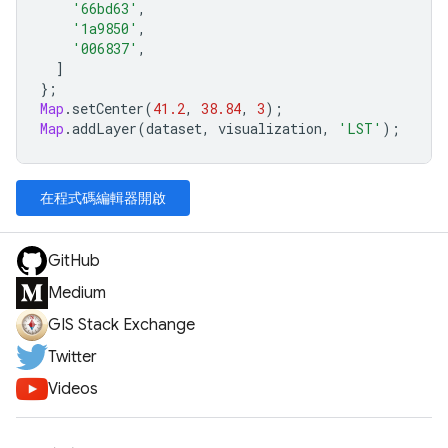
'66bd63'
,
'1a9850'
,
'006837'
,
]
};
Map
.
setCenter
(
41.2
,
38.84
,
3
);
Map
.
addLayer
(
dataset
,
visualization
,
'LST'
);
在程式碼編輯器開啟
GitHub
Medium
GIS Stack Exchange
Twitter
Videos