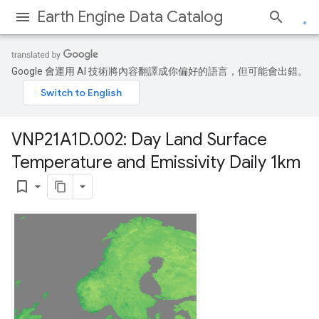
Earth Engine Data Catalog
Google 會運用 AI 技術將內容翻譯成你偏好的語言，但可能會出錯。
VNP21A1D
.
002: Day Land Surface
Temperature and Emissivity Daily 1km
bookmark_border