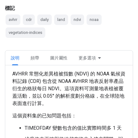
標記
avhrr
cdr
daily
land
ndvi
noaa
vegetation-indices
說明
頻帶
圖片屬性
更多選項
AVHRR 常態化差異植被指數 (NDVI) 的 NOAA 氣候資
料記錄 (CDR) 包含從 NOAA AVHRR 地表反射率產品
衍生的格狀每日 NDVI。這項資料可測量地表植被覆
蓋活動，並以 0.05° 的解析度劃分格線，在全球陸地
表面進行計算。
這個資料集的已知問題包括：
TIMEOFDAY 變數包含的值比實際時間多 1 天