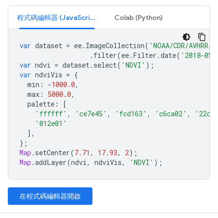
程式碼編輯器 (JavaScript)
Colab (Python)
var
dataset
=
ee
.
ImageCollection
(
'NOAA/CDR/AVHRR/N
.
filter
(
ee
.
Filter
.
date
(
'2018-05-
var
ndvi
=
dataset
.
select
(
'NDVI'
);
var
ndviVis
=
{
min
:
-
1000.0
,
max
:
5000.0
,
palette
:
[
'ffffff'
,
'ce7e45'
,
'fcd163'
,
'c6ca02'
,
'22cc
'012e01'
],
};
Map
.
setCenter
(
7.71
,
17.93
,
2
);
Map
.
addLayer
(
ndvi
,
ndviVis
,
'NDVI'
);
在程式碼編輯器開啟