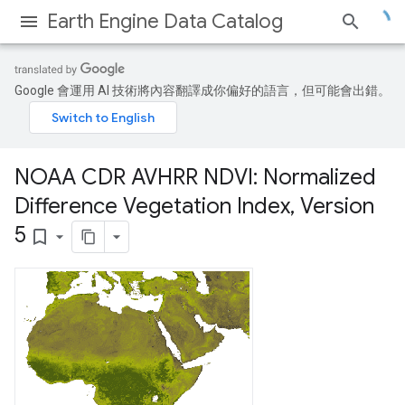
Earth Engine Data Catalog
Google 會運用 AI 技術將內容翻譯成你偏好的語言，但可能會出錯。
NOAA CDR AVHRR NDVI: Normalized
Difference Vegetation Index
,
Version
5
bookmark_border