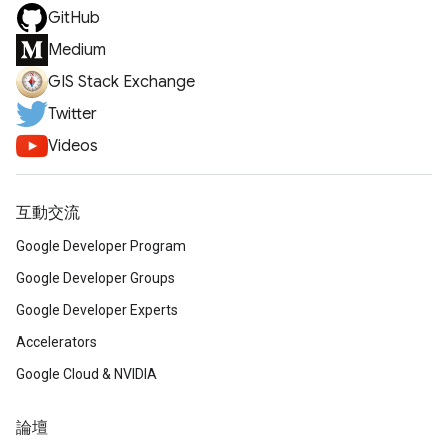
GitHub
Medium
GIS Stack Exchange
Twitter
Videos
互動交流
Google Developer Program
Google Developer Groups
Google Developer Experts
Accelerators
Google Cloud & NVIDIA
論壇