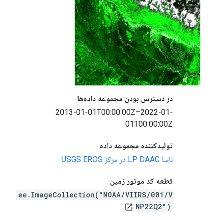
در دسترس بودن مجموعه داده‌ها
2013-01-01T00:00:00Z–2022-01-
01T00:00:00Z
تولیدکننده مجموعه داده
ناسا LP DAAC در مرکز USGS EROS
قطعه کد موتور زمین
ee.ImageCollection("NOAA/VIIRS/001/V
NP22Q2")
open_in_new