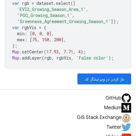
var
rgb
=
dataset
.
select
([
'EVI2_Growing_Season_Area_1'
,
'PGQ_Growing_Season_1'
,
'Greenness_Agreement_Growing_Season_1'
]);
var
rgbVis
=
{
min
:
[
0
,
0
,
0
],
max
:
[
75
,
150
,
200
],
};
Map
.
setCenter
(
17.93
,
7.71
,
4
);
Map
.
addLayer
(
rgb
,
rgbVis
,
'False color'
);
باز کردن در ویرایشگر کد
GitHub
Medium
GIS Stack Exchange
Twitter