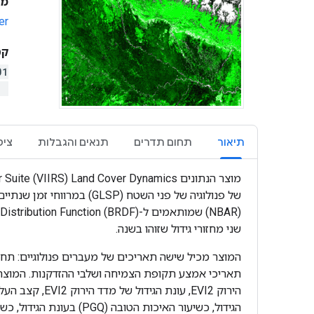
מפ
er
קטע 
01
)
תיאור
תחום תדרים
תנאים והגבלות
ציט
שני מחזורי גידול שזוהו בשנה.
המוצר מכיל שישה תאריכים של מעברים פנולוגיים: תחי
הירוק EVI2, 
הגידול, כשיעור האיכות