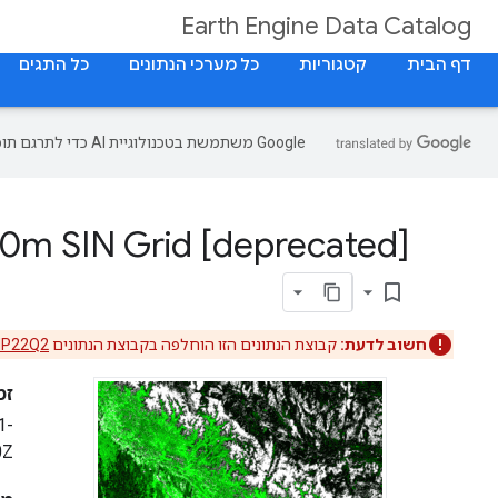
Earth Engine Data Catalog
דף הבית
קטגוריות
כל מערכי הנתונים
כל התגים
‫Google משתמשת בטכנולוגיית AI כדי לתרגם תוכן לשפה המועדפת עליך. בתרגומים כאלו עשויות להיות שגיאות.
00m SIN Grid [deprecated]
bookmark_border
חשוב לדעת:
קבוצת הנתונים הזו הוחלפה בקבוצת הנתונים
NP22Q2
זמ
1-
0Z