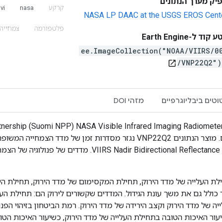
יק מערך הנתונים
קרקע
nasa
vi
NASA LP DAAC at the USGS EROS Cent
פלטפורמה
צמחייה
קוד ל-Earth Engine
ee.ImageCollection("NOAA/VIIRS/0
/VNP22Q2"
open_in_new
וטים ביבליוגרפיים
מזהי DOI
לת העלייה של מדד הירוק, תחילת המקסימום של מדד הירוק, תחילת היר
עונת הגידול של מדד הירוק EVI2, קצב העלייה של מדד הירוק וקצב הירידה של מדד הירוק. רמת 
 הטובה (PGQ) בעונת הגידול, כשיעור האיכות הטובה בתחילת העלייה של מדד הירוק, כשיע