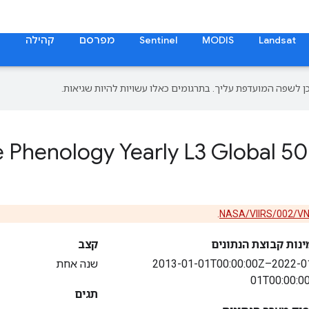
Landsat
MODIS
Sentinel
מפרסם
קהילה
ת
 Phenology Yearly L3 Global 5
.
NASA/VIIRS/002/V
ינות קבוצת הנתונים
קצב
2013-01-01T00:00:00Z–2022-0
שנה אחת
01T00:00:0
תגים