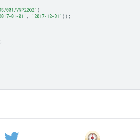
RS/001/VNP22Q2'
)
2017-01-01'
,
'2017-12-31'
));
;