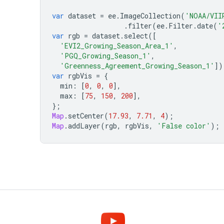
var
dataset
=
ee
.
ImageCollection
(
'NOAA/VII
.
filter
(
ee
.
Filter
.
date
(
'
var
rgb
=
dataset
.
select
([
'EVI2_Growing_Season_Area_1'
,
'PGQ_Growing_Season_1'
,
'Greenness_Agreement_Growing_Season_1'
])
var
rgbVis
=
{
min
:
[
0
,
0
,
0
],
max
:
[
75
,
150
,
200
],
};
Map
.
setCenter
(
17.93
,
7.71
,
4
);
Map
.
addLayer
(
rgb
,
rgbVis
,
'False color'
);