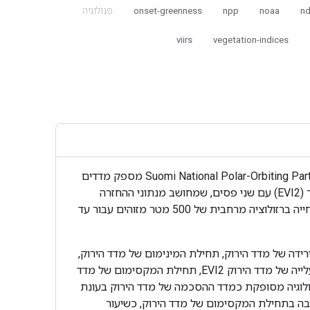
nd
noaa
npp
onset-greenness
פנולוגיה
viirs
vegetation-indices
מוצר הנתונים Suomi National Polar-Orbiting Partnership (Suomi NPP) NASA Visible Infrared Imaging Radiometer Suite (VIIRS) Land Cover Dynamics מספק מדדים
של פנולוגיה של פני השטח (GLSP) במרווחי זמן שנתיים. מוצר הנתונים VNP22Q2 נגזר מסדרות זמן של מדד הצמחייה המשופר (EVI2) עם שני פסים, שמחושב מנתוני ההחזרה
(NBAR) שמותאמים ל-VIIRS Nadir Bidirectional Reflectance Distribution Function (BRDF). מדדים של פנולוגיה של הצמחייה ברזולוציה מרחבית של 500 מטר מזוהים עבור עד
ידה של מדד הירוק, תחילת המינימום של מדד הירוק,
תאריכי אמצע תקופת הצמיחה ושלבי ההזדקנות. המוצר כולל גם את משך עונת הגידול. המדדים שקשורים לירוק הם: תחילת העלייה של מדד הירוק EVI2, תחילת המקסימום של מדד
הביטחון בזיהוי הפנולוגיה מסופקת כמדד ההסכמה של מדד הירוק בעונת
ור האיכות הטובה בתחילת המקסימום של מדד הירוק, כשיעור