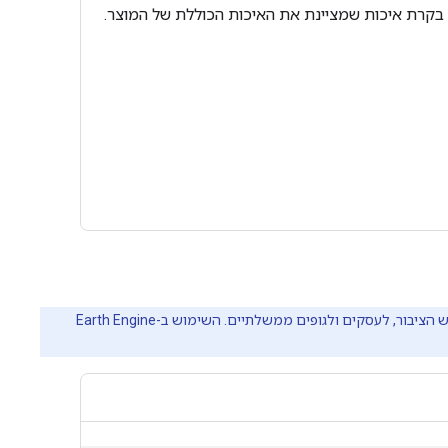
 בקרת איכות שמציינת את האיכות הכוללת של המוצר.
‫Earth Engine היא פלטפורמה לניתוח מדעי וויזואליזציה של נתונים גיאו-מרחביים בקנה מידה של פטה-בייטים. הפלטפורמה מיועדת לשימוש הציבור, לעסקים ולגופים ממשלתיים. השימוש ב-Earth Engine