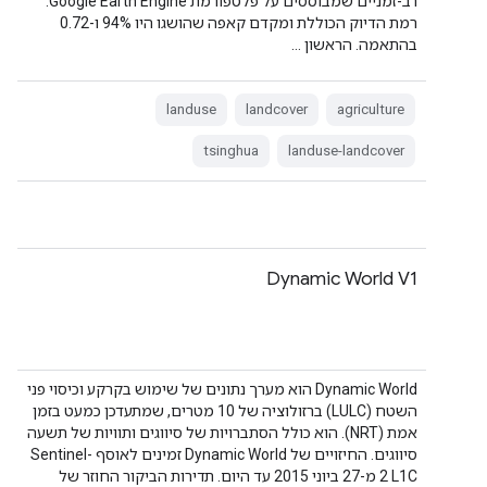
רב-זמניים שמבוססים על פלטפורמת Google Earth Engine.
רמת הדיוק הכוללת ומקדם קאפה שהושגו היו 94% ו-0.72
בהתאמה. הראשון …
landuse
landcover
agriculture
tsinghua
landuse-landcover
Dynamic World V1
‫Dynamic World הוא מערך נתונים של שימוש בקרקע וכיסוי פני
השטח (LULC) ברזולוציה של 10 מטרים, שמתעדכן כמעט בזמן
אמת (NRT). הוא כולל הסתברויות של סיווגים ותוויות של תשעה
סיווגים. החיזויים של Dynamic World זמינים לאוסף Sentinel-
2 L1C מ-27 ביוני 2015 עד היום. תדירות הביקור החוזר של