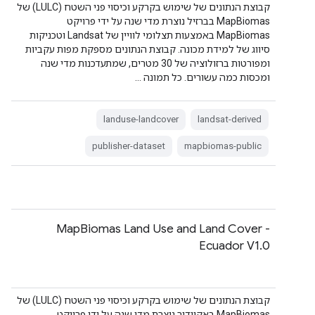
קבוצת הנתונים של שימוש בקרקע וכיסוי פני השטח (LULC) של
MapBiomas בברזיל נוצרת מדי שנה על ידי פרויקט
MapBiomas באמצעות תצלומי לוויין של Landsat וטכניקות
סיווג של למידת מכונה. קבוצת הנתונים מספקת מפות עקביות
ומפורטות ברזולוציה של 30 מטרים, שמתעדכנות מדי שנה
ומכסות כמה עשורים. כל תמונה …
landuse-landcover
landsat-derived
publisher-dataset
mapbiomas-public
MapBiomas Land Use and Land Cover -
Ecuador V1.0
קבוצת הנתונים של שימוש בקרקע וכיסוי פני השטח (LULC) של
MapBiomas באקוודור נוצרת מדי שנה על ידי פרויקט