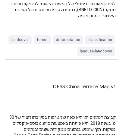
למידע גיאוגרפי ודיגיטלי של המשרד הלאומי לטכניקות ופיתוח
מחקר (BNETD-CIGN), בתמיכה טכנית ופיננסית של האיחוד
האירופי. המתודולוגיה …
landcover
forest
deforestation
classification
landuse-landcover
DESS China Terrace Map v1
קבוצת הנתונים הזו היא מפה של טרסות בסין ברזולוציה של 30
מ' בשנת 2018. היא פותחה באמצעות סיווג מבוסס-פיקסלים
בפיקוח, תוך שימוש בנתונים ממקורות שונים ובנתונים