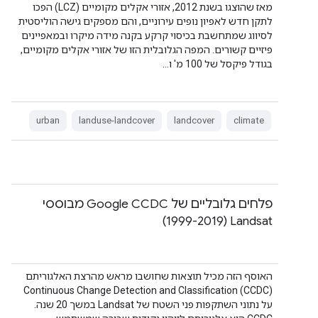
מאז שהוצגו בשנת 2012, אזורי אקלים מקומיים (LCZ) הפכו
לתקן חדש לאפיון נופים עירוניים, והם מספקים גישה הוליסטית
לסיווג שמתחשבת בכיסוי קרקע בקנה מידה מיקרו ובמאפיינים
פיזיים קשורים. המפה הגלובלית הזו של אזורי אקלים מקומיים,
בגודל פיקסל של 100 מ' ו…
urban
landuse-landcover
landcover
climate
פלחים גלובליים של Google CCDC מבוססי
Landsat‏ (1999-2019)
האוסף הזה מכיל תוצאות שחושבו מראש מהרצת האלגוריתם
Continuous Change Detection and Classification (CCDC)‎
על נתוני השתקפות פני השטח של Landsat במשך 20 שנה.