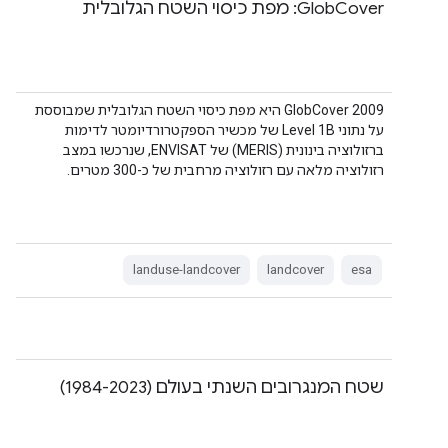
‫GlobCover: מפת כיסוי השטח הגלובלית
‫GlobCover 2009 היא מפת כיסוי השטח הגלובלית שמבוססת
על נתוני Level 1B של מכשיר הספקטרורדיומטר לדימות
ברזולוציה בינונית (MERIS) של ENVISAT, שנרכשו במצב
רזולוציה מלאה עם רזולוציה מרחבית של כ-300 מטרים.
landuse-landcover
landcover
esa
שטח המנגרובים השנתי בעולם (1984-2023)