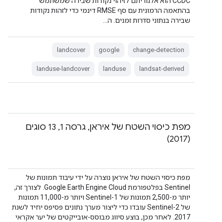
CCDC הוא אלגוריתם לזיהוי נקודות שבירה שמשתמש
בהתאמה הרמונית עם סף RMSE דינמי כדי לזהות נקודות
שבירה בנתוני סדרות זמנים. ה…
landcover
google
change-detection
landuse-landcover
landuse
landsat-derived
מפת כיסוי השטח של איראן, גרסה 1, 13 סוגים
(2017)
מפת כיסוי השטח של איראן נוצרה על ידי עיבוד תמונות של
Sentinel בפלטפורמת Google Earth Engine Cloud. לצורך זה,
יותר מ-2,500 תמונות של Sentinel-1 ויותר מ-11,000 תמונות
של Sentinel-2 עובדו כדי ליצור מערך נתונים פסיפס יחיד לשנת
2017. לאחר מכן, בוצע סיווג מבוסס-אובייקטים של יער אקראי