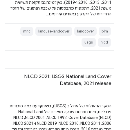
2011, ‏ 2013, ‏ 2016 ו-2019). כאן זמינה גם תקופה תשיעית
משנת 2021. התמונות מתבססות על שכבת הנתונים של חוסר
החדירות של הקרקע באזורים עירוניים…
mrlc
landuse-landcover
landcover
blm
usgs
nlcd
NLCD 2021: USGS National Land Cover
Database, 2021 release
הסקר הגיאולוגי של ארה"ב (USGS), בשיתוף עם כמה סוכנויות
פדרליות, פיתח ופרסם שבעה מוצרים של National Land
Cover Database (NLCD):‏ NLCD 1992,‏ NLCD 2001,‏ NLCD
2006,‏ NLCD 2011,‏ NLCD 2016,‏ NLCD 2019 ו-NLCD 2021.
החל מגרסת 2016, מוצרי כיסוי הקרקע נוצרו במרווחי זמן של