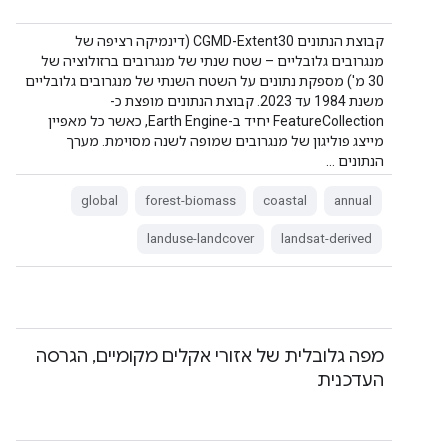
קבוצת הנתונים CGMD-Extent30 (דינמיקה רציפה של
מנגרובים גלובליים – שטח שנתי של מנגרובים ברזולוציה של
30 מ') מספקת נתונים על השטח השנתי של מנגרובים גלובליים
משנת 1984 עד 2023. קבוצת הנתונים מופצת כ-
FeatureCollection יחיד ב-Earth Engine, כאשר כל מאפיין
מייצג פוליגון של מנגרובים שמופה לשנה מסוימת. מערך
הנתונים …
global
forest-biomass
coastal
annual
landuse-landcover
landsat-derived
מפה גלובלית של אזורי אקלים מקומיים, הגרסה
העדכנית