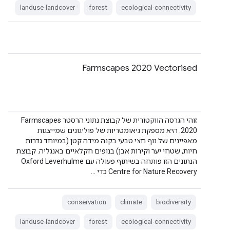
landuse-landcover
forest
ecological-connectivity
Farmscapes 2020 Vectorised
זוהי הגרסה הווקטורית של קבוצת נתוני הרסטר Farmscapes
2020. היא מספקת גיאומטריות של פוליגונים שמייצגות
מאפיינים של נוף חצי טבעי בקנה מידה קטן (במיוחד גדרות
חיות, שטחי יער וקירות אבן) בנופים חקלאיים באנגליה. קבוצת
הנתונים הזו פותחה בשיתוף פעולה עם Oxford Leverhulme
Centre for Nature Recovery כדי …
conservation
climate
biodiversity
landuse-landcover
forest
ecological-connectivity