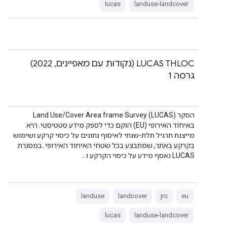
lucas
landuse-landcover
‫LUCAS THLOC (נקודות עם מאפיינים, 2022)
גרסה 1
הסקר Land Use/Cover Area frame Survey (LUCAS)
באיחוד האירופי (EU) הוקם כדי לספק מידע סטטיסטי. היא
מייצגת תרגיל תלת-שנתי לאיסוף נתונים על כיסוי קרקע ושימוש
בקרקע באתר, שמתבצע בכל שטחי האיחוד האירופי. במסגרת
LUCAS נאסף מידע על כיסוי הקרקע ו…
landuse
landcover
jrc
eu
lucas
landuse-landcover