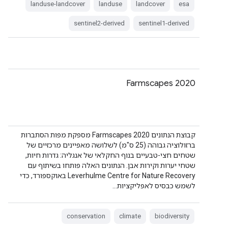
landuse-landcover
landuse
landcover
esa
sentinel2-derived
sentinel1-derived
Farmscapes 2020
קבוצת הנתונים Farmscapes 2020 מספקת מפות הסתברות
ברזולוציה גבוהה (25 ס"מ) לשלושה מאפיינים מרכזיים של
שטחים חצי-טבעיים בנוף החקלאי של אנגליה: גדרות חיות,
שטחי יערות וקירות אבן. הנתונים האלה פותחו בשיתוף עם
Leverhulme Centre for Nature Recovery באוקספורד, כדי
לשמש כבסיס לאפליקציות…
conservation
climate
biodiversity