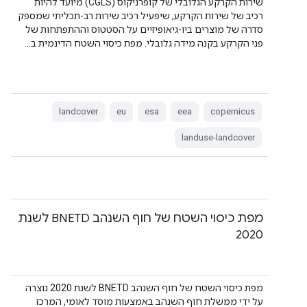
שירות הקרקע הגלובלי של קופרניקוס (CGLS) מיועד להיות
רכיב של שירות הקרקע, שיפעיל רכיב שירות רב-תכליתי שמספק
סדרה של מוצרים ביו-גיאופיזיים על הסטטוס וההתפתחות של
פני הקרקע בקנה מידה גלובלי. מפת כיסוי השטח הדינמית ב…
landcover
eu
esa
eea
copernicus
landuse-landcover
מפת כיסוי השטח של חוף השנהב BNETD לשנת
2020
מפת כיסוי השטח של חוף השנהב BNETD לשנת 2020 נוצרה
על ידי ממשלת חוף השנהב באמצעות מוסד לאומי, המרכז