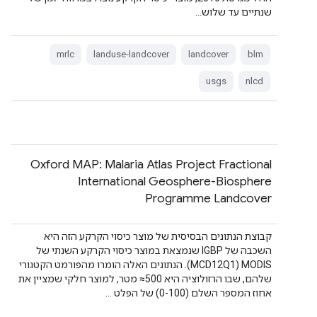
שנתיים עד שלוש…
mrlc
landuse-landcover
landcover
blm
usgs
nlcd
Oxford MAP: Malaria Atlas Project Fractional
International Geosphere-Biosphere
Programme Landcover
קבוצת הנתונים הבסיסית של מוצר כיסוי הקרקע הזה היא
השכבה של IGBP שנמצאת במוצר כיסוי הקרקע השנתי של
MODIS‏ (MCD12Q1). הנתונים האלה הומרו מהפורמט הקטגורי
שלהם, שבו הרזולוציה היא ‎≈500 מטר, למוצר חלקי שמציין את
אחוז המספר השלם (0-100) של הפלט …