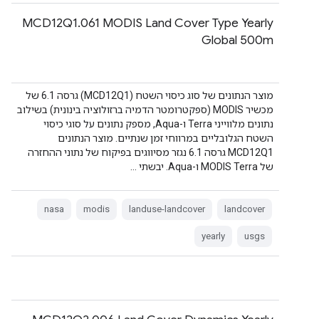
‫MCD12Q1.061 MODIS Land Cover Type Yearly
Global 500m
מוצר הנתונים של סוג כיסוי השטח (MCD12Q1) גרסה 6.1 של
מכשיר MODIS (ספקטרומטר הדמיה ברזולוציה בינונית) בשילוב
נתונים מלווייני Terra ו-Aqua, מספק נתונים על סוגי כיסוי
השטח הגלובליים במרווחי זמן שנתיים. מוצר הנתונים
MCD12Q1 גרסה 6.1 נגזר מסיווגים בפיקוח של נתוני ההחזרה
של MODIS Terra ו-Aqua. יבשתי …
nasa
modis
landuse-landcover
landcover
yearly
usgs