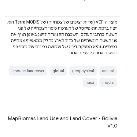
מוצר ה-VCF (שדות רציפים של צמחייה) של Terra MODIS הוא
ייצוג ברמת תת-פיקסל של הערכות כיסוי הצמחייה של פני
השטח ברחבי העולם. השכבה הזו נועדה לייצג באופן רציף את
פני השטח היבשתיים של כדור הארץ כחלק ממאפייני צמחייה
בסיסיים, והיא מספקת דירוג של שלושה רכיבים של כיסוי פני
השטח: אחוז צל עצים, אחוז …
landuse-landcover
global
geophysical
annual
nasa
modis
MapBiomas Land Use and Land Cover - Bolivia
V1.0