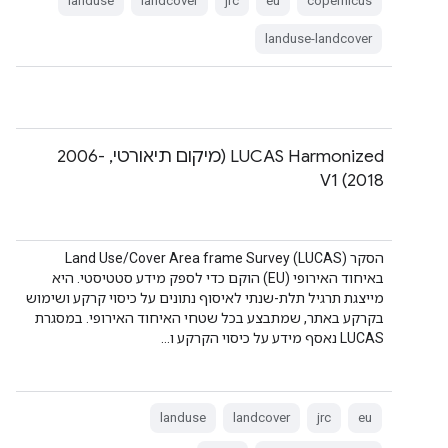
landuse
landcover
jrc
eu
copernicus
landuse-landcover
LUCAS Harmonized (מיקום תיאורטי, 2006-
2018) V1
הסקר Land Use/Cover Area frame Survey (LUCAS)
באיחוד האירופי (EU) הוקם כדי לספק מידע סטטיסטי. היא
מייצגת תרגיל תלת-שנתי לאיסוף נתונים על כיסוי קרקע ושימוש
בקרקע באתר, שמתבצע בכל שטחי האיחוד האירופי. במסגרת
LUCAS נאסף מידע על כיסוי הקרקע ו…
landuse
landcover
jrc
eu