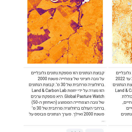
גלובליים
קבוצת הנתונים הזו מספקת נתונים גלובליים
על מספר ראשי הבקר משנת 2000 עד 2022
על גובה חציוני של צמחייה משנת 2000
ל 1 ק"מ. קבוצת הנתונים
ברזולוציה מרחבית של 30 מ'. קבוצת הנתונים
ל ידי יוזמת Land & Carbon
הזו נוצרה על ידי יוזמת Land & Carbon Lab
Lab Glo. היא כוללת
Global Pasture Watch. היא מספקת ערכים
חיים,
של גובה הצמחייה הממוצע (האחוזון ה-50)
ים
ברחבי העולם ברזולוציה מרחבית של 30 מ'
. מערך הנתונים
משנת 2000 ואילך. מערך הנתונים מבוסס על
…