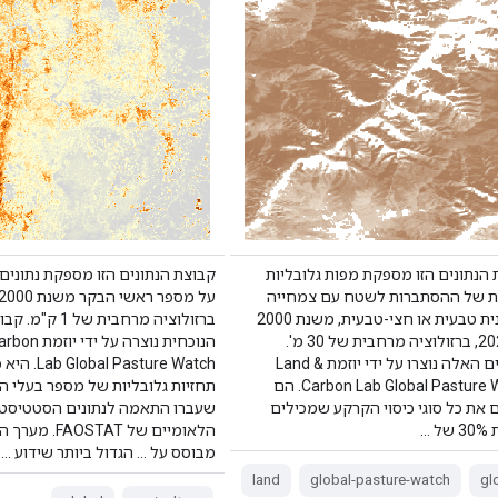
הנתונים הזו מספקת מפות גלובליות
קבוצת הנתונים הזו מספקת נתונים 
ת של ההסתברות לשטח עם צמחייה
עשבונית טבעית או חצי-טבעית, משנת 2000
ברזולוציה מרחבית ש
עד 2022, ברזולוציה מרחבית של 30 מ'.
הנוכחית נוצרה ע
הנתונים האלה נוצרו על ידי יוזמת Land &
bal Pasture Watch
Carbon Lab Global Pasture Watch. הם
תחזיות גלובליות של מספר בעלי ה
 את כל סוגי כיסוי הקרקע שמכילים
שעברו התאמה לנתונים הסטטיסטי
ל …
הלאומיים של FAOSTAT
מבוסס על … הגדול ביותר שידוע …
land
global-pasture-watch
gl