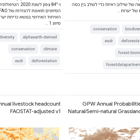
שה של שילוב ראיות כדי לשלב בין כמה
ו-84° צפון לשנת 2020.
 של יערות …
סיווג 1 …
conservation
biodiver
diversity
alphaearth-derived
eudr
deforesta
conservation
climate
forest-bio
eudr
deforestation
forestdatapartner
ual livestock headcount
GPW Annual Probabiliti
FAOSTAT-adjusted v1
Natural/Semi-natural Grasslan