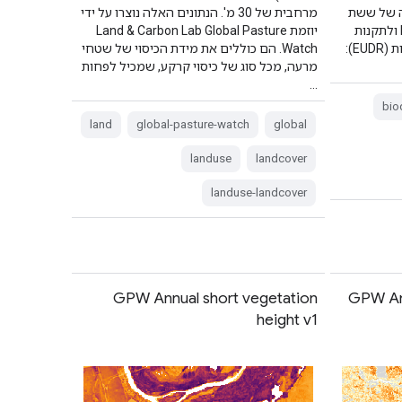
 הטיפולוגיה של ששת
מרחבית של 30 מ'. הנתונים האלה נוצרו על ידי
הסיווגים תואמת להגדרות של FAO ולתקנות
יוזמת Land & Carbon Lab Global Pasture
האיחוד האירופי בנושא כריתת יערות (EUDR):
Watch. הם כוללים את מידת הכיסוי של שטחי
מרעה, מכל סוג של כיסוי קרקע, שמכיל לפחות
…
bio
land
global-pasture-watch
global
landuse
landcover
landuse-landcover
GPW Annual short vegetation
GPW Ann
height v1