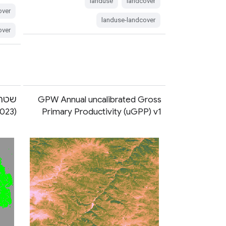
landuse
landcover
over
landuse-landcover
over
GPW Annual uncalibrated Gross
שטח 
(1984-2023)
Primary Productivity (uGPP) v1