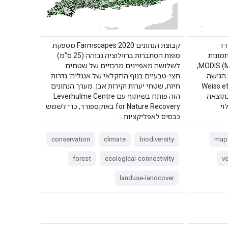
דד
קבוצת הנתונים Farmscapes 2020 מספקת
זה הוא תמונות
מפות הסתברות ברזולוציה גבוהה (25 ס"מ)
שעברו תיקון BRDF של MODIS (MCD43B4),
לשלושה מאפיינים מרכזיים של שטחים
 הגישה
חצי-טבעיים בנוף החקלאי של אנגליה: גדרות
Weiss et al. (2)
חיות, שטחי יערות וקירות אבן. מערך הנתונים
כתוצאה
הזה פותח בשיתוף עם Leverhulme Centre
וי
for Nature Recovery באוקספורד, כדי לשמש
כבסיס לאפליקציות…
conservation
climate
biodiversity
map
forest
ecological-connectivity
v
landuse-landcover