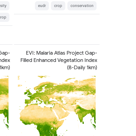
sity
eudr
crop
conservation
crop
 Gap-
EVI: Malaria Atlas Project Gap-
Index
Filled Enhanced Vegetation Index
 1km)
(8-Daily 1km)