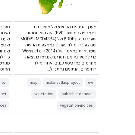
מערך הנתונים הבסיסי של מוצר מדד
מערך 
הצמחייה המשופר (EVI) הזה הוא תמונות
שעברו תיקון BRDF של MODIS (MCD43B4),
שבוצע בהן מילוי פערים באמצעות הגישה
שבוצע
שמתוארת במאמר של Weiss et al. (2014)
כדי להסיר נתונים חסרים שנגרמו כתוצאה
כדי ל
מגורמים כמו כיסוי עננים. אחרי מילוי
מגורמי
החוסרים, הנתונים נחתכו ל…
החוסרי
evi
map
malariaatlasproject
evi
aset
vegetation
publisher-dataset
ices
vegetation-indices