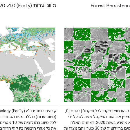
Forest Persisten
סיווג יערות (ForTy) 2020 v1.0
בתמונה הזו מוצג ניקוד לכל פיקסל (בטווח [0,
קבוצת הנתונים  (ForTy) v1
מציין אם אזור הפיקסל מאוכלס על ידי
(סיווג יערות) כוללת מפת הסתברות
יער לא מופרע בשנת 2020. הציונים האלה
לכל סיווג ברזולוצ
מסופקים ברזולוציה של 30 מטר, והם נוצרו על