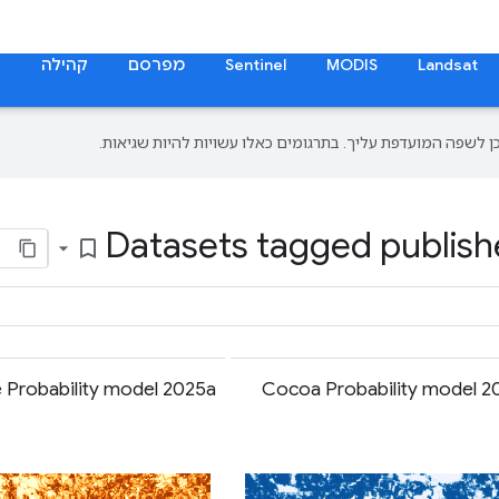
Landsat
MODIS
Sentinel
מפרסם
קהילה
ת
Datasets tagged publishe
bookmark_border
 Probability model 2025a
Cocoa Probability model 2