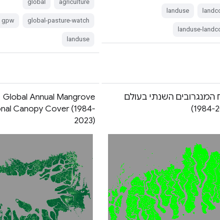
global
agriculture
landuse
landc
gpw
global-pasture-watch
landuse-landc
landuse
המנגרובים השנתי בעולם
Global Annual Mangrove
onal Canopy Cover (1984-
2023)