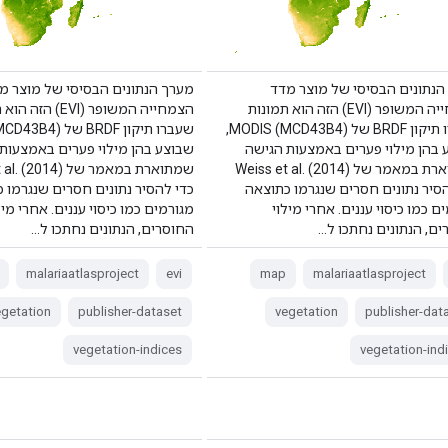
הנתונים הבסיסי של מוצר מדד
מערך הנתונים הבסיסי של מוצר מ
הצמחייה המשופר (EVI) הזה הוא תמונות
הצמחייה המשופר (EVI) ה
שעברו תיקון BRDF של MODIS (MCD43B4),
 בהן מילוי פערים באמצעות הגישה
שבוצע בהן מילוי פערים באמצעות
שמתוארת במאמר של Weiss et al. (2014)
שמתוארת במאמר של 014
הסיר נתונים חסרים שנגרמו כתוצאה
כדי להסיר נתונים חסרים שנגרמו 
ם כמו כיסוי עננים. אחרי מילוי
מגורמים כמו כיסוי עננים. אחרי מיל
ם, הנתונים נחתכו ל…
החוסרים, הנתונים נחתכו ל…
malariaatlasproject
evi
map
malariaatlasproject
egetation
publisher-dataset
vegetation
publisher-dat
vegetation-indices
vegetation-ind