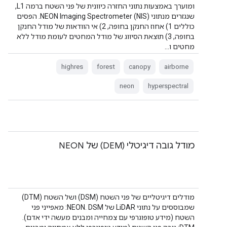
ומוערך באמצעות נתוני החזרה כיוונית של פני השטח ברמה L1,
שנגזרים מנתוני NEON Imaging Spectrometer (NIS). הפסים
כוללים 1) אחוז החנקן בחופה, 2) אי הוודאות של מודל החנקן
בחופה, 3) תוצאת הסיווג של מודל המחטים לעומת מודל ללא
מחטים ו…
highres
forest
canopy
airborne
neon
hyperspectral
מודל גובה דיגיטלי (DEM) של NEON
מודלים דיגיטליים של פני השטח (DSM) ושל השטח (DTM)
שמבוססים על נתוני LiDAR של NEON. DSM: מאפייני פני
השטח (מידע טופוגרפי עם צמחייה ומבנים מעשה ידי אדם).