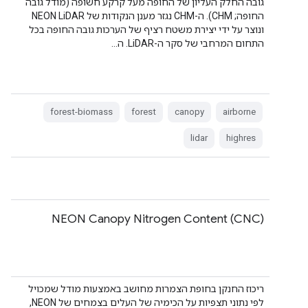
גובה החלק העליון של החופה מעל קרקע חשופה (מודל גובה
החופה; CHM). ה-CHM נגזר מענן הנקודות של NEON LiDAR
ונוצר על ידי יצירת משטח רציף של הערכות גובה החופה בכל
התחום המרחבי של סקר ה-LiDAR. ה…
forest-biomass
forest
canopy
airborne
lidar
highres
NEON Canopy Nitrogen Content (CNC)
ריכוז החנקן בחופת הצמרות מחושב באמצעות מודל שמכויל
לפי נתוני תצפיות על הכימיה של העלים בצמחים של NEON,