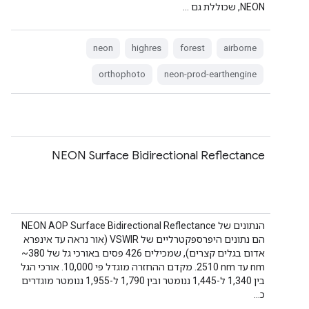
NEON, שכוללת גם …
neon
highres
forest
airborne
orthophoto
neon-prod-earthengine
NEON Surface Bidirectional Reflectance
הנתונים של NEON AOP Surface Bidirectional Reflectance
הם נתונים היפרספקטרליים של VSWIR (אור נראה עד אינפרא
אדום בגלים קצרים), שמכילים 426 פסים באורכי גל של ‎~380
nm עד ‎2510 nm. מקדם ההחזרה מוגדל פי 10,000. אורכי הגל
בין 1,340 ל-1,445 ננומטר ובין 1,790 ל-1,955 ננומטר מוגדרים
כ…