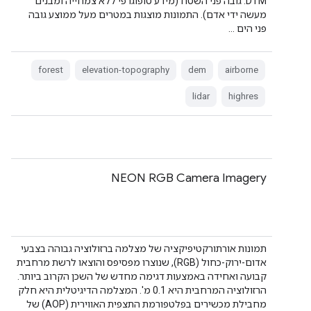
DTM: גובה פני השטח (מידע טופוגרפי ללא צמחייה ומבנים
מעשה ידי אדם). התמונות מוצגות במטרים מעל ממוצע גובה
פני הים …
forest
elevation-topography
dem
airborne
lidar
highres
NEON RGB Camera Imagery
תמונות אורתורקטיפיקציה של מצלמה ברזולוציה גבוהה בצבעי
אדום-ירוק-כחול (RGB), שנוצרו מפסיפס והוצאו לרשת מרחבית
קבועה ואחידה באמצעות דגימה מחדש של השכן הקרוב ביותר.
הרזולוציה המרחבית היא 0.1 מ'. המצלמה הדיגיטלית היא חלק
מחבילת מכשירים בפלטפורמת התצפית האווירית (AOP) של