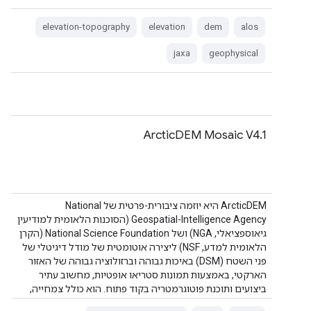
elevation-topography
elevation
dem
alos
jaxa
geophysical
ArcticDEM Mosaic V4.1
‫ArcticDEM היא יוזמה ציבורית-פרטית של National
Geospatial-Intelligence Agency (הסוכנות הלאומית למודיעין
גיאוספציאלי, NGA) ושל National Science Foundation (הקרן
הלאומית למדע, NSF) ליצירה אוטומטית של מודל דיגיטלי של
פני השטח (DSM) באיכות גבוהה וברזולוציה גבוהה של האזור
הארקטי, באמצעות תמונות סטריאו אופטיות, מחשוב עתיר
ביצועים ותוכנת פוטוגרמטריה בקוד פתוח. הוא כולל צמחייה,
חופת עצים, בניינים ו…