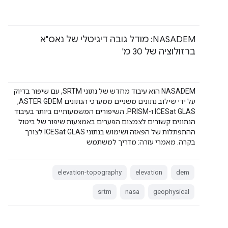
‫NASADEM: מודל גובה דיגיטלי של נאס"א
ברזולוציה של 30 מ'
‫NASADEM הוא עיבוד מחדש של נתוני SRTM, עם שיפור בדיוק
על ידי שילוב נתונים משניים ממערכי הנתונים ASTER GDEM,‏
ICESat GLAS ו-PRISM. השיפורים המשמעותיים ביותר בעיבוד
הנתונים קשורים לצמצום הפערים באמצעות שיפור של ביטול
ההתפתלות של הפאזה ושימוש בנתוני ICESat GLAS לצורך
בקרה. מאמרי עזרה: מדריך למשתמש
elevation-topography
elevation
dem
srtm
nasa
geophysical