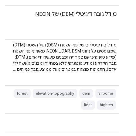
מודל גובה דיגיטלי (DEM) של NEON
מודלים דיגיטליים של פני השטח (DSM) ושל השטח (DTM)
שמבוססים על נתוני NEON LiDAR. DSM: מאפייני פני השטח
(מידע טופוגרפי עם צמחייה ומבנים מעשה ידי אדם). DTM:
גובה הקרקע (מידע טופוגרפי ללא צמחייה ומבנים מעשה ידי
אדם). התמונות מוצגות במטרים מעל ממוצע גובה פני הים …
forest
elevation-topography
dem
airborne
lidar
highres