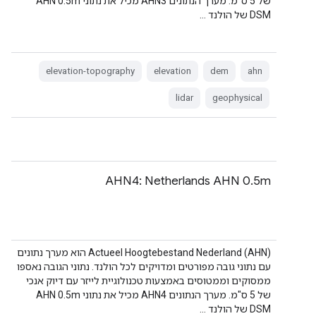
של 5 ס"מ. מערך הנתונים AHN3 מכיל את נתוני AHN 0.5m
DSM של הולנד …
elevation-topography
elevation
dem
ahn
lidar
geophysical
AHN4: Netherlands AHN 0.5m
‫Actueel Hoogtebestand Nederland (AHN) הוא מערך נתונים
עם נתוני גובה מפורטים ומדויקים לכל הולנד. נתוני הגובה נאספו
ממסוקים וממטוסים באמצעות טכנולוגיית לייזר עם דיוק אנכי
של 5 ס"מ. מערך הנתונים AHN4 מכיל את נתוני AHN 0.5m
DSM של הולנד …