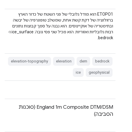
‫ETOPO1 הוא מודל גלובלי של פני השטח של כדור הארץ
ברזולוציה של דקת קשת אחת, שמשלב טופוגרפיה של יבשה
ובתימטריה של אוקיינוסים. הוא נבנה על סמך קבוצות נתונים
רבות גלובליות ואזוריות. הוא מכיל שני פסי גובה: ice_surface ו-
bedrock.
elevation-topography
elevation
dem
bedrock
ice
geophysical
‫England 1m Composite DTM/DSM (סוכנות
הסביבה)