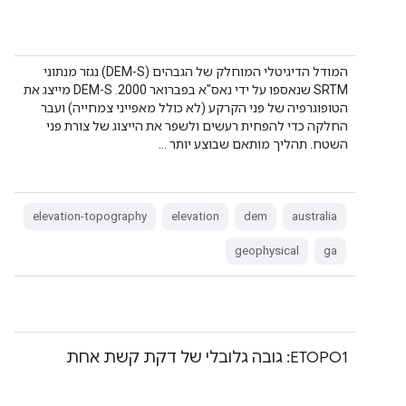
המודל הדיגיטלי המוחלק של הגבהים (DEM-S) נגזר מנתוני
SRTM שנאספו על ידי נאס"א בפברואר 2000. ‫DEM-S מייצג את
הטופוגרפיה של פני הקרקע (לא כולל מאפייני צמחייה) ועבר
החלקה כדי להפחית רעשים ולשפר את הייצוג של צורת פני
השטח. תהליך מותאם שבוצע יותר …
elevation-topography
elevation
dem
australia
geophysical
ga
‫ETOPO1: גובה גלובלי של דקת קשת אחת