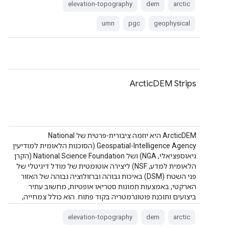
elevation-topography
dem
arctic
umn
pgc
geophysical
ArcticDEM Strips
‫ArcticDEM היא יוזמה ציבורית-פרטית של National
Geospatial-Intelligence Agency (הסוכנות הלאומית למודיעין
גיאוספציאלי, NGA) ושל National Science Foundation (הקרן
הלאומית למדע, NSF) ליצירה אוטומטית של מודל דיגיטלי של
פני השטח (DSM) באיכות גבוהה וברזולוציה גבוהה של האזור
הארקטי, באמצעות תמונות סטריאו אופטיות, מחשוב עתיר
ביצועים ותוכנת פוטוגרמטריה בקוד פתוח. הוא כולל צמחייה,
חופת עצים, בניינים ו…
elevation-topography
dem
arctic