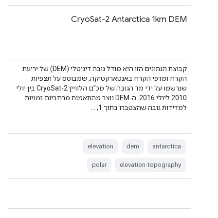
CryoSat-2 Antarctica 1km DEM
קבוצת הנתונים הזו היא מודל גובה דיגיטלי (DEM) של יריעת
הקרח ומדפי הקרח באנטארקטיקה, שמבוסס על תצפיות
שנרשמו על ידי מד הגובה של מכ"ם הלוויין CryoSat-2 בין יולי
2010 ליולי 2016. ה-DEM נוצר מהתאמות מרחביות-זמניות
למדידות גובה שהצטברו בתוך 1, …
elevation
dem
antarctica
polar
elevation-topography