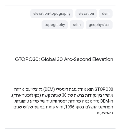
elevation-topography
elevation
dem
topography
srtm
geophysical
GTOPO30: Global 30 Arc-Second Elevation
‫GTOPO30 הוא מודל גובה דיגיטלי (DEM) גלובלי עם מרווח
אופקי בין נקודות ברשת של 30 שניות קשת (כקילומטר אחד).
ה-DEM נגזר מכמה מקורות רסטר ווקטור של מידע טופוגרפי.
הפרויקט הושלם בסוף 1996, והוא פותח במשך שלוש שנים
באמצעות …