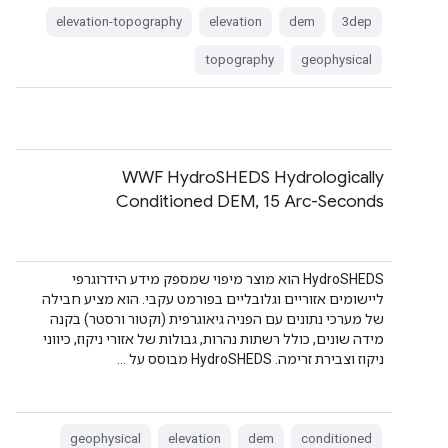
elevation-topography
elevation
dem
3dep
topography
geophysical
‫WWF HydroSHEDS Hydrologically
Conditioned DEM, 15 Arc-Seconds
‫HydroSHEDS הוא מוצר מיפוי שמספק מידע הידרוגרפי
ליישומים אזוריים וגלובליים בפורמט עקבי. הוא מציע חבילה
של מערכי נתונים עם הפניה גיאוגרפית (וקטור ורסטר) בקנה
מידה שונים, כולל רשתות נהרות, גבולות של אזורי ניקוז, כיווני
ניקוז וצבירת זרימה. ‫HydroSHEDS מבוסס על …
geophysical
elevation
dem
conditioned