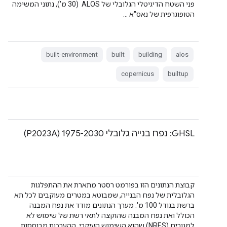
פני השטח הדיגיטלי הגלובלי של ALOS ‏ (30 מ'), נתוני המשימה
הטופוגרפית של נאס"א …
built-environment
built
building
alos
copernicus
builtup
GHSL: נפח בנייה גלובלי 1975-2030 (P2023A)
קבוצת הנתונים הזו בפורמט רסטר מתארת את ההתפלגות
הגלובלית של נפח הבנייה, שמבוטא במטרים מעוקבים לכל תא
ברשת בגודל 100 מ'. מערך הנתונים מודד את נפח המבנה
הכולל ואת נפח המבנה שהוקצה לתאי רשת של שימוש לא
למגורים (NRES) שהוא השימוש העיקרי. ההערכות מבוססות