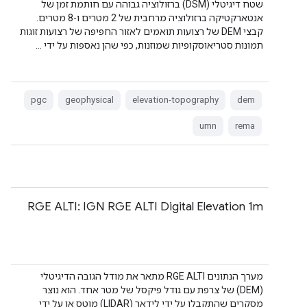
שטח דיגיטלי (DSM) ברזולוציה גבוהה עם חותמת זמן של
אנטארקטיקה ברזולוציה מרחבית של 2 מטרים ו-8 מטרים.
קבצי DEM של רצועות תואמים לאזור החפיפה של רצועות זוגות
תמונות סטריאוסקופיות שמוזנות, כפי שהן נאספות על ידי …
pgc
geophysical
elevation-topography
dem
umn
rema
RGE ALTI: IGN RGE ALTI Digital Elevation 1m
מערך הנתונים RGE ALTI מתאר את מודל הגובה הדיגיטלי
(DEM) של צרפת עם גודל פיקסל של מטר אחד. הוא נוצר
מסקרים שהתקבלו על ידי לידאר (LIDAR) מוטס או על ידי