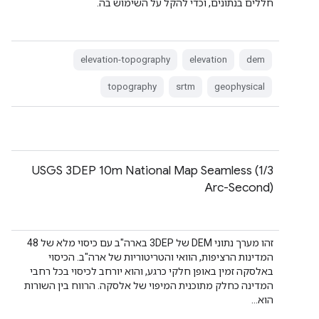
חללים בנתונים, וכדי להקל על השימוש בה.
elevation-topography
elevation
dem
topography
srtm
geophysical
USGS 3DEP 10m National Map Seamless (1/3
Arc-Second)
זהו מערך נתוני DEM של 3DEP בארה"ב עם כיסוי מלא של 48
המדינות הרציפות, הוואי והטריטוריות של ארה"ב. הכיסוי
באלסקה זמין באופן חלקי כרגע, והוא יורחב לכיסוי בכל רחבי
המדינה כחלק מתוכנית המיפוי של אלסקה. הרווח בין השורות
הוא…