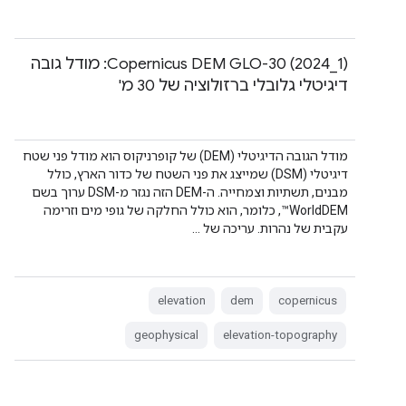
‫Copernicus DEM GLO-30 (2024_1): מודל גובה
דיגיטלי גלובלי ברזולוציה של 30 מ'
מודל הגובה הדיגיטלי (DEM) של קופרניקוס הוא מודל פני שטח
דיגיטלי (DSM) שמייצג את פני השטח של כדור הארץ, כולל
מבנים, תשתיות וצמחייה. ה-DEM הזה נגזר מ-DSM ערוך בשם
WorldDEM™, כלומר, הוא כולל החלקה של גופי מים וזרימה
עקבית של נהרות. עריכה של …
elevation
dem
copernicus
geophysical
elevation-topography