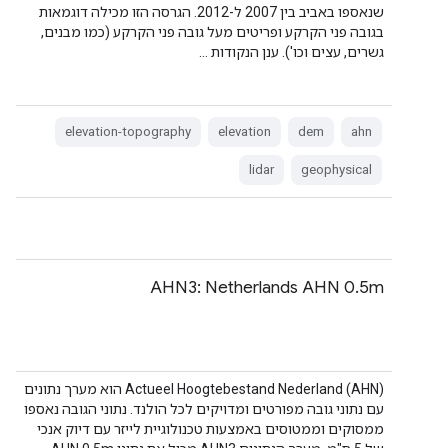
שנאספו באביב בין 2007 ל-2012. הגרסה הזו מכילה דוגמאות
בגובה פני הקרקע ופריטים מעל גובה פני הקרקע (כמו מבנים,
גשרים, עצים וכו'). ענן הנקודות …
elevation-topography
elevation
dem
ahn
lidar
geophysical
AHN3: Netherlands AHN 0.5m
‫Actueel Hoogtebestand Nederland (AHN) הוא מערך נתונים
עם נתוני גובה מפורטים ומדויקים לכל הולנד. נתוני הגובה נאספו
ממסוקים וממטוסים באמצעות טכנולוגיית לייזר עם דיוק אנכי