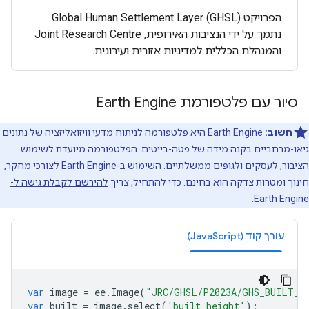
הפרויקט Global Human Settlement Layer (GHSL)
נתמך על ידי הנציבות האירופית, Joint Research Centre
והמנהלת הכללית למדיניות אזורית ועירונית.
סיור עם פלטפורמת Earth Engine
חשוב:
‫Earth Engine היא פלטפורמה לניתוח מדעי וויזואליזציה של נתונים
גיאו-מרחביים בקנה מידה של פטה-בייטים. הפלטפורמה מיועדת לשימוש
הציבור, לעסקים ולגופים ממשלתיים. השימוש ב-Earth Engine לצורכי מחקר,
חינוך ומטרות צדקה הוא בחינם. כדי להתחיל, צריך
להירשם לקבלת גישה ל-
.
Earth Engine
עורך קוד (JavaScript)
var
image
=
ee
.
Image
(
"JRC/GHSL/P2023A/GHS_BUILT_H
var
built
=
image
.
select
(
'built_height'
);