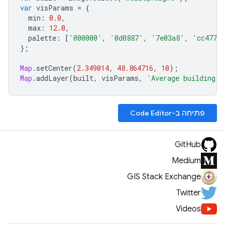
var
visParams
=
{
min
:
0.0
,
max
:
12.0
,
palette
:
[
'000000'
,
'0d0887'
,
'7e03a8'
,
'cc4778
};
Map
.
setCenter
(
2.349014
,
48.864716
,
10
);
Map
.
addLayer
(
built
,
visParams
,
'Average building h
פתיחה ב-Code Editor
GitHub
Medium
GIS Stack Exchange
Twitter
Videos