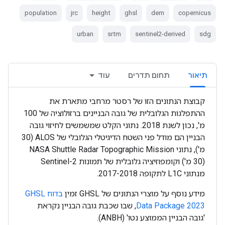
population
jrc
height
ghsl
dem
copernicus
urban
srtm
sentinel2-derived
sdg
תיאור
תחום תדרים
עוד
קבוצת הנתונים הזו של רסטר מרחבי מתארת את
ההתפלגות הגלובלית של גובה הבניינים ברזולוציה של 100
מ', נכון לשנת 2018. נתוני הקלט שמשמשים לחיזוי גובה
הבניין הם מודל פני השטח הדיגיטלי הגלובלי של ALOS ‏(30
מ'), נתוני NASA Shuttle Radar Topographic Mission ‏
(30 מ') וקומפוזיציה גלובלית של תמונות Sentinel-2
מנתוני L1C לתקופה 2017-2018.
מידע נוסף על מוצרי הנתונים של GHSL זמין
בדוח GHSL
Data Package 2023
, שבו שכבת גובה הבניין נקראת
'גובה הבניין הממוצע נטו' (ANBH).