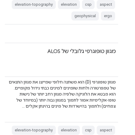
elevation-topography
elevation
csp
aspect
geophysical
ergo
מגוון טופוגרפי גלובלי של ALOS
מגוון טופוגרפי (D) הוא משתנה חלופי שמייצג את מגוון התנאים
של טמפרטורה ולחות שזמינים למינים כבתי גידול מקומיים.
הוא מבטא את הלוגיקה שלפיה מגוון רחב יותר של נישות
טופו-אקלימיות אמור לתמוך במגוון גבוה יותר (במיוחד של
צמחים) ולתמוך בהישרדות של מינים בהינתן אקלים …
elevation-topography
elevation
csp
aspect