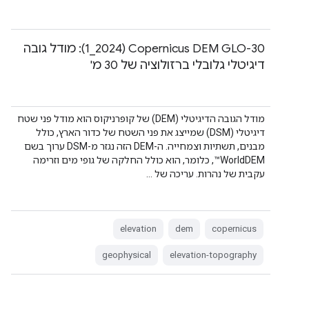
‫Copernicus DEM GLO-30‏ (2024_1): מודל גובה
דיגיטלי גלובלי ברזולוציה של 30 מ'
מודל הגובה הדיגיטלי (DEM) של קופרניקוס הוא מודל פני שטח
דיגיטלי (DSM) שמייצג את פני השטח של כדור הארץ, כולל
מבנים, תשתיות וצמחייה. ה-DEM הזה נגזר מ-DSM ערוך בשם
WorldDEM™, כלומר, הוא כולל החלקה של גופי מים וזרימה
עקבית של נהרות. עריכה של …
elevation
dem
copernicus
geophysical
elevation-topography