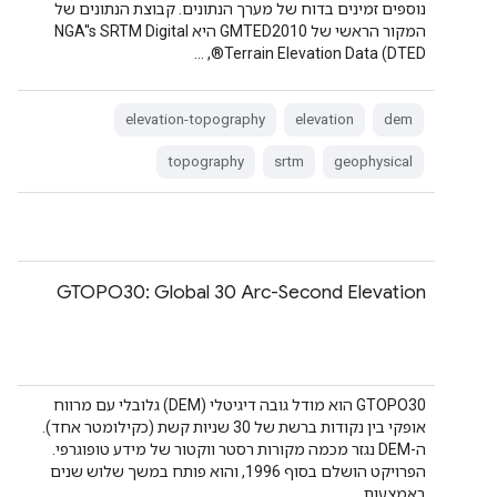
נוספים זמינים בדוח של מערך הנתונים. קבוצת הנתונים של
המקור הראשי של GMTED2010 היא NGA''s SRTM Digital
Terrain Elevation Data (DTED®, …
elevation-topography
elevation
dem
topography
srtm
geophysical
GTOPO30: Global 30 Arc-Second Elevation
‫GTOPO30 הוא מודל גובה דיגיטלי (DEM) גלובלי עם מרווח
אופקי בין נקודות ברשת של 30 שניות קשת (כקילומטר אחד).
ה-DEM נגזר מכמה מקורות רסטר ווקטור של מידע טופוגרפי.
הפרויקט הושלם בסוף 1996, והוא פותח במשך שלוש שנים
באמצעות …