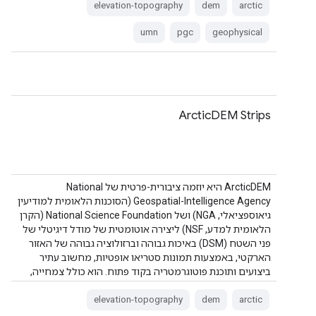
elevation-topography
dem
arctic
umn
pgc
geophysical
ArcticDEM Strips
‫ArcticDEM היא יוזמה ציבורית-פרטית של National
Geospatial-Intelligence Agency (הסוכנות הלאומית למודיעין
גיאוספציאלי, NGA) ושל National Science Foundation (הקרן
הלאומית למדע, NSF) ליצירה אוטומטית של מודל דיגיטלי של
פני השטח (DSM) באיכות גבוהה וברזולוציה גבוהה של האזור
הארקטי, באמצעות תמונות סטריאו אופטיות, מחשוב עתיר
ביצועים ותוכנת פוטוגרמטריה בקוד פתוח. הוא כולל צמחייה,
חופת עצים, בניינים ו…
elevation-topography
dem
arctic