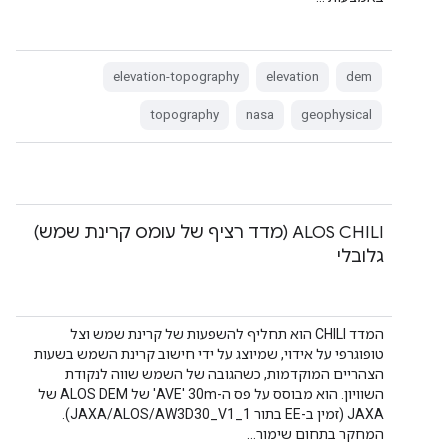
elevation-topography
elevation
dem
topography
nasa
geophysical
‫ALOS CHILI (מדד רציף של עומס קרינת שמש)
גלובלי
המדד CHILI הוא תחליף להשפעות של קרינת שמש וצל
טופוגרפי על אידוי, שמיוצג על ידי חישוב קרינת השמש בשעות
הצהריים המוקדמות, כשהגובה של השמש שווה לנקודת
השוויון. הוא מבוסס על פס ה-30m ‏'AVE' של ALOS DEM של
JAXA (זמין ב-EE בתור JAXA/ALOS/AW3D30_V1_1).
המחקר בתחום שימור…