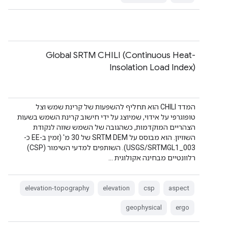
Global SRTM CHILI (Continuous Heat-
Insolation Load Index)
המדד CHILI הוא תחליף להשפעות של קרינת שמש וצל
טופוגרפי על אידוי, שמיוצג על ידי חישוב קרינת השמש בשעות
הצהריים המוקדמות, כשהגובה של השמש שווה לנקודת
השוויון. הוא מבוסס על SRTM DEM של 30 מ' (זמין ב-EE כ-
USGS/SRTMGL1_003). השותפים למדעי השימור (CSP)
רלוונטיים מבחינה אקולוגית …
elevation-topography
elevation
csp
aspect
geophysical
ergo