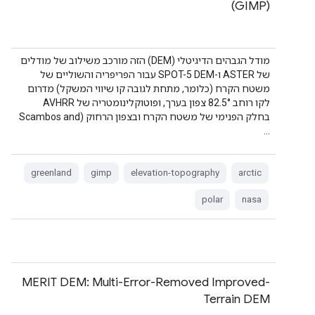
(GIMP)
מודל הגבהים הדיגיטלי (DEM) הזה מורכב משילוב של מודלים
של ASTER ו-SPOT-5 DEM עבור הפריפריה והשוליים של
משטח הקרח (כלומר, מתחת לגובה קו שיווי המשקל) מדרום
לקו רוחב 82.5° צפון בערך, ופוטוקלינומטריה של AVHRR
בחלק הפנימי של משטח הקרח ובצפון הרחוק (Scambos and
…
greenland
gimp
elevation-topography
arctic
polar
nasa
MERIT DEM: Multi-Error-Removed Improved-
Terrain DEM