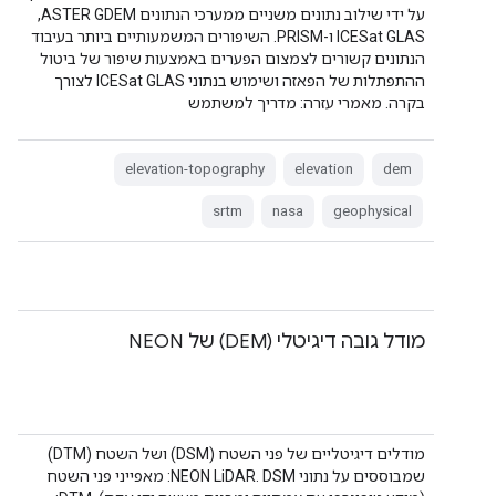
על ידי שילוב נתונים משניים ממערכי הנתונים ASTER GDEM,‏
ICESat GLAS ו-PRISM. השיפורים המשמעותיים ביותר בעיבוד
הנתונים קשורים לצמצום הפערים באמצעות שיפור של ביטול
ההתפתלות של הפאזה ושימוש בנתוני ICESat GLAS לצורך
בקרה. מאמרי עזרה: מדריך למשתמש
elevation-topography
elevation
dem
srtm
nasa
geophysical
מודל גובה דיגיטלי (DEM) של NEON
מודלים דיגיטליים של פני השטח (DSM) ושל השטח (DTM)
שמבוססים על נתוני NEON LiDAR. DSM: מאפייני פני השטח