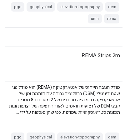
pgc
geophysical
elevation-topography
dem
umn
rema
REMA Strips 2m
מודל הגובה הייחוס של אנטארקטיקה (REMA) הוא מודל פני
שטח דיגיטלי (DSM) ברזולוציה גבוהה עם חותמת זמן של
אנטארקטיקה ברזולוציה מרחבית של 2 מטרים ו-8 מטרים.
קבצי DEM של רצועות תואמים לאזור החפיפה של רצועות זוגות
תמונות סטריאוסקופיות שמוזנות, כפי שהן נאספות על ידי …
pgc
geophysical
elevation-topography
dem