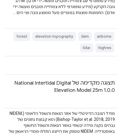
(מידע טופוגרפי עם צמחייה ומבנים מעשה ידי אדם). DTM:
גובה הקרקע (מידע טופוגרפי ללא צמחייה ומבנים מעשה ידי
אדם). התמונות מוצגות במטרים מעל ממוצע גובה פני הים …
forest
elevation-topography
dem
airborne
lidar
highres
תצוגה מקדימה של National Intertidal Digital
Elevation Model 25m 1.0.0
מודל הגובה הדיגיטלי של אזור הגאות והשפל הלאומי (NIDEM;
Bishop-Taylor et al. 2018, 2019) הוא קבוצת נתונים של
גבהים בקנה מידה יבשתי באזור הגאות והשפל החשוף
באוסטרליה. ‫NIDEM מספק את הייצוג התלת-ממדי הראשון של