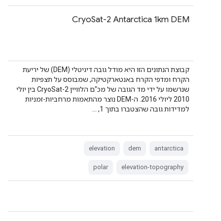
CryoSat-2 Antarctica 1km DEM
קבוצת הנתונים הזו היא מודל גובה דיגיטלי (DEM) של יריעת
הקרח ומדפי הקרח באנטארקטיקה, שמבוסס על תצפיות
שנרשמו על ידי מד הגובה של מכ"ם הלוויין CryoSat-2 בין יולי
2010 ליולי 2016. ה-DEM נוצר מהתאמות מרחביות-זמניות
למדידות גובה שהצטברו בתוך 1, …
elevation
dem
antarctica
polar
elevation-topography