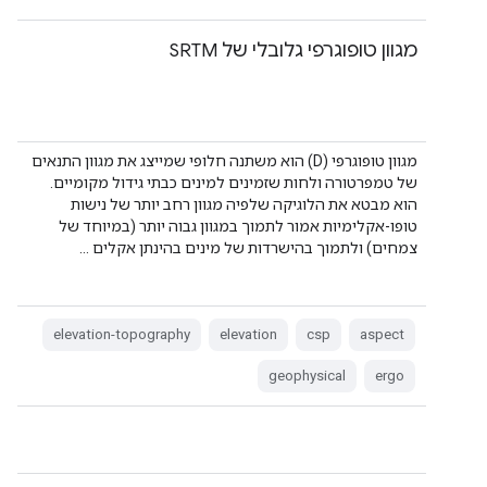
מגוון טופוגרפי גלובלי של SRTM
מגוון טופוגרפי (D) הוא משתנה חלופי שמייצג את מגוון התנאים
של טמפרטורה ולחות שזמינים למינים כבתי גידול מקומיים.
הוא מבטא את הלוגיקה שלפיה מגוון רחב יותר של נישות
טופו-אקלימיות אמור לתמוך במגוון גבוה יותר (במיוחד של
צמחים) ולתמוך בהישרדות של מינים בהינתן אקלים …
elevation-topography
elevation
csp
aspect
geophysical
ergo