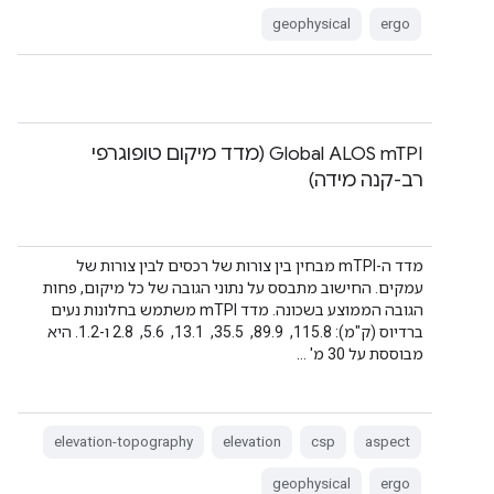
geophysical
ergo
Global ALOS mTPI (מדד מיקום טופוגרפי
רב-קנה מידה)
מדד ה-mTPI מבחין בין צורות של רכסים לבין צורות של
עמקים. החישוב מתבסס על נתוני הגובה של כל מיקום, פחות
הגובה הממוצע בשכונה. מדד mTPI משתמש בחלונות נעים
ברדיוס (ק"מ): 115.8, ‏ 89.9, ‏ 35.5, ‏ 13.1, ‏ 5.6, ‏ 2.8 ו-1.2. היא
מבוססת על 30 מ' …
elevation-topography
elevation
csp
aspect
geophysical
ergo