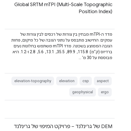
Global SRTM mTPI (Multi-Scale Topographic
Position Index)
מדד ה-mTPI מבחין בין צורות של רכסים לבין צורות של
עמקים. החישוב מתבסס על נתוני הגובה של כל מיקום, פחות
הגובה הממוצע בשכונה. מדד mTPI משתמש בחלונות נעים
ברדיוס (ק"מ): 115.8, ‏ 89.9, ‏ 35.5, ‏ 13.1, ‏ 5.6, ‏ 2.8 ו-1.2. היא
מבוססת על 30 מ' …
elevation-topography
elevation
csp
aspect
geophysical
ergo
‫DEM של גרינלנד – פרויקט המיפוי של גרינלנד