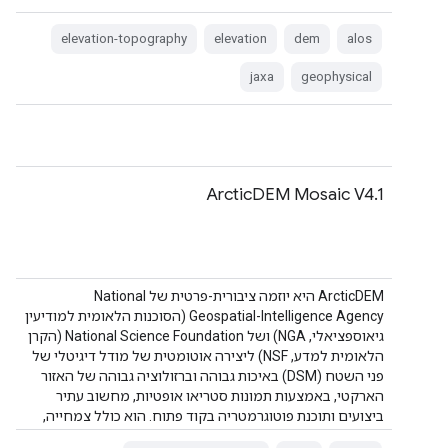
elevation-topography
elevation
dem
alos
jaxa
geophysical
ArcticDEM Mosaic V4.1
‫ArcticDEM היא יוזמה ציבורית-פרטית של National
Geospatial-Intelligence Agency (הסוכנות הלאומית למודיעין
גיאוספציאלי, NGA) ושל National Science Foundation (הקרן
הלאומית למדע, NSF) ליצירה אוטומטית של מודל דיגיטלי של
פני השטח (DSM) באיכות גבוהה וברזולוציה גבוהה של האזור
הארקטי, באמצעות תמונות סטריאו אופטיות, מחשוב עתיר
ביצועים ותוכנת פוטוגרמטריה בקוד פתוח. הוא כולל צמחייה,
חופת עצים, בניינים ו…