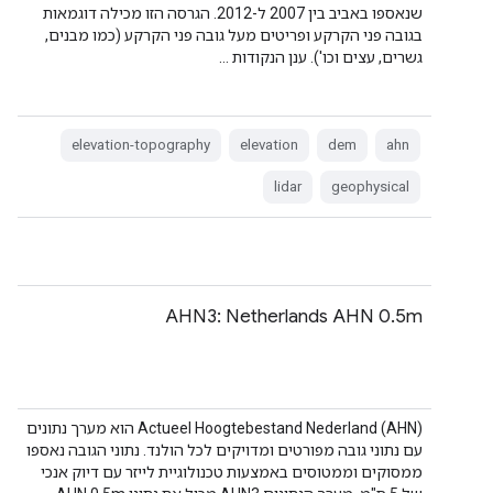
שנאספו באביב בין 2007 ל-2012. הגרסה הזו מכילה דוגמאות
בגובה פני הקרקע ופריטים מעל גובה פני הקרקע (כמו מבנים,
גשרים, עצים וכו'). ענן הנקודות …
elevation-topography
elevation
dem
ahn
lidar
geophysical
AHN3: Netherlands AHN 0.5m
‫Actueel Hoogtebestand Nederland (AHN) הוא מערך נתונים
עם נתוני גובה מפורטים ומדויקים לכל הולנד. נתוני הגובה נאספו
ממסוקים וממטוסים באמצעות טכנולוגיית לייזר עם דיוק אנכי