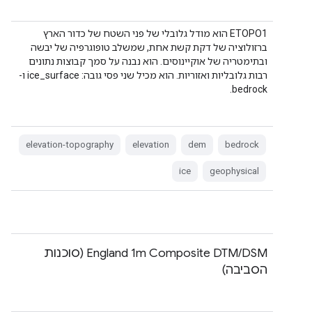
‫ETOPO1 הוא מודל גלובלי של פני השטח של כדור הארץ
ברזולוציה של דקת קשת אחת, שמשלב טופוגרפיה של יבשה
ובתימטריה של אוקיינוסים. הוא נבנה על סמך קבוצות נתונים
רבות גלובליות ואזוריות. הוא מכיל שני פסי גובה: ice_surface ו-
bedrock.
elevation-topography
elevation
dem
bedrock
ice
geophysical
‫England 1m Composite DTM/DSM (סוכנות
הסביבה)