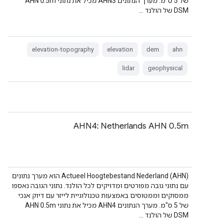
של 5 ס"מ. מערך הנתונים AHN3 מכיל את נתוני AHN 0.5m
DSM של הולנד …
elevation-topography
elevation
dem
ahn
lidar
geophysical
AHN4: Netherlands AHN 0.5m
‫Actueel Hoogtebestand Nederland (AHN) הוא מערך נתונים
עם נתוני גובה מפורטים ומדויקים לכל הולנד. נתוני הגובה נאספו
ממסוקים וממטוסים באמצעות טכנולוגיית לייזר עם דיוק אנכי
של 5 ס"מ. מערך הנתונים AHN4 מכיל את נתוני AHN 0.5m
DSM של הולנד …