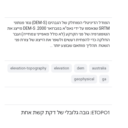
המודל הדיגיטלי המוחלק של הגבהים (DEM-S) נגזר מנתוני
SRTM שנאספו על ידי נאס"א בפברואר 2000. ‫DEM-S מייצג את
הטופוגרפיה של פני הקרקע (לא כולל מאפייני צמחייה) ועבר
החלקה כדי להפחית רעשים ולשפר את הייצוג של צורת פני
השטח. תהליך מותאם שבוצע יותר …
elevation-topography
elevation
dem
australia
geophysical
ga
‫ETOPO1: גובה גלובלי של דקת קשת אחת