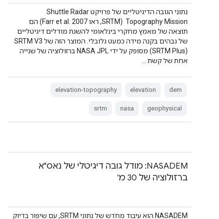
נתוני הגובה הדיגיטליים של פרויקט Shuttle Radar
Topography Mission ‏ (SRTM, ראו Farr et al. 2007) הם
תוצאה של מאמץ מחקרי בינלאומי להשגת מודלים דיגיטליים
של גבהים בקנה מידה כמעט גלובלי. המוצר הזה של SRTM V3 ‏
(SRTM Plus) מסופק על ידי NASA JPL ברזולוציה של שנייה
אחת של קשת …
elevation-topography
elevation
dem
srtm
nasa
geophysical
‫NASADEM: מודל גובה דיגיטלי של נאס"א
ברזולוציה של 30 מ'
‫NASADEM הוא עיבוד מחדש של נתוני SRTM, עם שיפור בדיוק