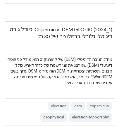
‫Copernicus DEM GLO-30 (2024_1): מודל גובה
דיגיטלי גלובלי ברזולוציה של 30 מ'
מודל הגובה הדיגיטלי (DEM) של קופרניקוס הוא מודל פני שטח
דיגיטלי (DSM) שמייצג את פני השטח של כדור הארץ, כולל
מבנים, תשתיות וצמחייה. ה-DEM הזה נגזר מ-DSM ערוך בשם
WorldDEM™, כלומר, הוא כולל החלקה של גופי מים וזרימה
עקבית של נהרות. עריכה של …
elevation
dem
copernicus
geophysical
elevation-topography