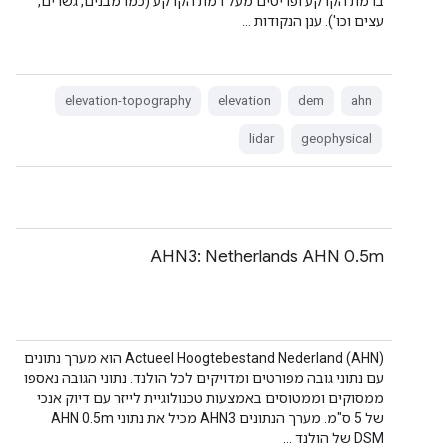
ברמת הקרקע ופריטים מעל רמת הקרקע (כמו מבנים, גשרים,
עצים וכו'). ענן הנקודות …
elevation-topography
elevation
dem
ahn
lidar
geophysical
AHN3: Netherlands AHN 0.5m
‫Actueel Hoogtebestand Nederland (AHN) הוא מערך נתונים
עם נתוני גובה מפורטים ומדויקים לכל הולנד. נתוני הגובה נאספו
ממסוקים וממטוסים באמצעות טכנולוגיית לייזר עם דיוק אנכי
של 5 ס"מ. מערך הנתונים AHN3 מכיל את נתוני AHN 0.5m
DSM של הולנד …