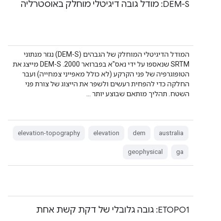
‫DEM-S: מודל גובה דיגיטלי מוחלק באוסטרליה
המודל הדיגיטלי המוחלק של הגבהים (DEM-S) נגזר מנתוני
SRTM שנאספו על ידי נאס"א בפברואר 2000. ‫DEM-S מייצג את
הטופוגרפיה של פני הקרקע (לא כולל מאפייני צמחייה) ועבר
החלקה כדי להפחית רעשים ולשפר את הייצוג של צורת פני
השטח. תהליך מותאם שבוצע יותר …
elevation-topography
elevation
dem
australia
geophysical
ga
‫ETOPO1: גובה גלובלי של דקת קשת אחת