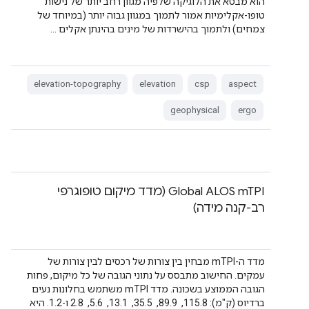
הוא מבטא את הלוגיקה שלפיה מגוון רחב יותר של נישות
טופו-אקלימיות אמור לתמוך במגוון גבוה יותר (במיוחד של
צמחים) ולתמוך בהישרדות של מינים בהינתן אקלים …
elevation-topography
elevation
csp
aspect
geophysical
ergo
Global ALOS mTPI (מדד מיקום טופוגרפי
רב-קנה מידה)
מדד ה-mTPI מבחין בין צורות של רכסים לבין צורות של
עמקים. החישוב מתבסס על נתוני הגובה של כל מיקום, פחות
הגובה הממוצע בשכונה. מדד mTPI משתמש בחלונות נעים
ברדיוס (ק"מ): 115.8, ‏ 89.9, ‏ 35.5, ‏ 13.1, ‏ 5.6, ‏ 2.8 ו-1.2. היא