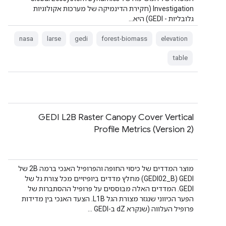
Investigation (חקירת הדינמיקה של מערכות אקולוגיות
גלובליות - GEDI) היא…
nasa
larse
gedi
forest-biomass
elevation
table
GEDI L2B Raster Canopy Cover Vertical
Profile Metrics (Version 2)
מוצר המדדים של כיסוי החופה והפרופיל האנכי ברמה 2B של
GEDI‏ (GEDI02_B) מחלץ מדדים ביופיזיים מכל צורת גל של
GEDI. המדדים האלה מבוססים על פרופיל ההסתברות של
הפער הכיווני שנגזר מצורת הגל L1B. הצעד האנכי בין מדידות
פרופיל העלווה (שנקרא dZ ב-GEDI …