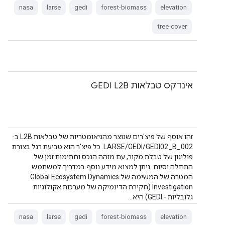
nasa
larse
gedi
forest-biomass
elevation
tree-cover
אינדקס טבלאות GEDI L2B
זהו אוסף של פיצ'רים שנוצר מהגיאומטריות של טבלאות L2B ב-
LARSE/GEDI/GEDI02_B_002. כל פיצ'ר הוא טביעת רגל בצורת
פוליגון של טבלת מקור, עם מזהה הנכס וחתימות זמן של
התחלה וסיום. ניתן למצוא מידע נוסף במדריך למשתמש.
המטרה של המשימה של Global Ecosystem Dynamics
Investigation (חקירת הדינמיקה של מערכות אקולוגיות
גלובליות - GEDI) היא…
nasa
larse
gedi
forest-biomass
elevation