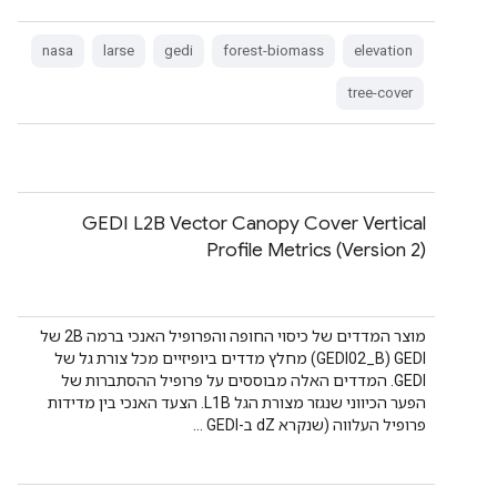
nasa
larse
gedi
forest-biomass
elevation
tree-cover
GEDI L2B Vector Canopy Cover Vertical
Profile Metrics (Version 2)
מוצר המדדים של כיסוי החופה והפרופיל האנכי ברמה 2B של
GEDI‏ (GEDI02_B) מחלץ מדדים ביופיזיים מכל צורת גל של
GEDI. המדדים האלה מבוססים על פרופיל ההסתברות של
הפער הכיווני שנגזר מצורת הגל L1B. הצעד האנכי בין מדידות
פרופיל העלווה (שנקרא dZ ב-GEDI …