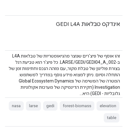
אינדקס טבלאות GEDI L4A
זהו אוסף של פיצ'רים שנוצר מהגיאומטריות של טבלאות L4A
ב-LARSE/GEDI/GEDI04_A_002. כל פיצ'ר הוא טביעת רגל
בצורת פוליגון של טבלת מקור, עם מזהה הנכס וחתימות זמן של
התחלה וסיום. ניתן למצוא מידע נוסף במדריך למשתמש.
המטרה של המשימה של Global Ecosystem Dynamics
Investigation (חקירת הדינמיקה של מערכות אקולוגיות
גלובליות - GEDI) היא…
nasa
larse
gedi
forest-biomass
elevation
table