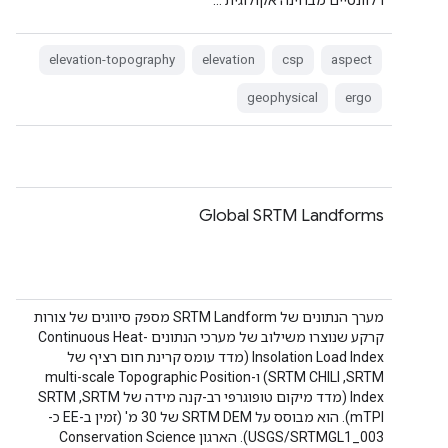
רלוונטיים מבחינה אקולוגית …
elevation-topography
elevation
csp
aspect
geophysical
ergo
Global SRTM Landforms
מערך הנתונים של SRTM Landform מספק סיווגים של צורות
קרקע שנוצרו משילוב של מערכי הנתונים Continuous Heat-
Insolation Load Index (מדד עומס קרינת חום רציף של
SRTM‏, SRTM CHILI) ו-multi-scale Topographic Position
Index (מדד מיקום טופוגרפי רב-קנה מידה של SRTM‏, SRTM
mTPI). הוא מבוסס על SRTM DEM של 30 מ' (זמין ב-EE כ-
USGS/SRTMGL1_003). הארגון Conservation Science