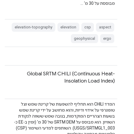
מבוססת על 30 מ' …
elevation-topography
elevation
csp
aspect
geophysical
ergo
Global SRTM CHILI (Continuous Heat-
Insolation Load Index)
המדד CHILI הוא תחליף להשפעות של קרינת שמש וצל
טופוגרפי על אידוי ודיות, והוא מחושב על ידי קרינת שמש
בשעות הצהריים המוקדמות, בגובה שמש ששווה לנקודת
השוויון. הוא מבוסס על SRTM DEM של 30 מ' (זמין ב-EE כ-
USGS/SRTMGL1_003). השותפים למדעי השימור (CSP)