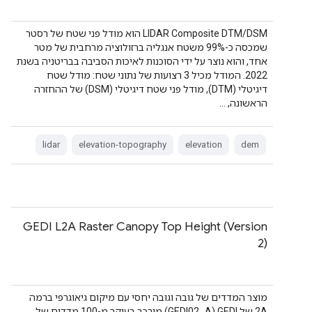
‫LIDAR Composite DTM/DSM הוא מודל פני שטח של רסטר
שמכסה כ-99% משטח אנגליה ברזולוציה מרחבית של מטר
אחד, והוא נוצר על ידי הסוכנות לאיכות הסביבה בבריטניה בשנת
2022. המודל מכיל 3 רצועות של נתוני שטח: מודל שטח
דיגיטלי (DTM), מודל פני שטח דיגיטלי (DSM) של ההחזרה
הראשונה, …
lidar
elevation-topography
elevation
dem
GEDI L2A Raster Canopy Top Height (Version
2)
מוצר המדדים של גובה וגובה יחסי עם מיקום גיאוגרפי ברמה
2A של GEDI‏ (GEDI02_A) מורכב בעיקר מ-100 מדדים של