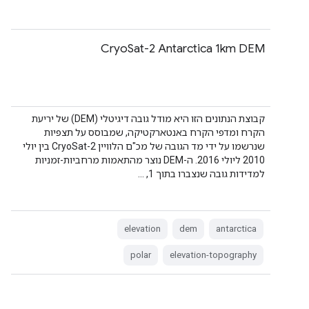
CryoSat-2 Antarctica 1km DEM
קבוצת הנתונים הזו היא מודל גובה דיגיטלי (DEM) של יריעת
הקרח ומדפי הקרח באנטארקטיקה, שמבוסס על תצפיות
שנרשמו על ידי מד הגובה של מכ"ם הלוויין CryoSat-2 בין יולי
2010 ליולי 2016. ה-DEM נוצר מהתאמות מרחביות-זמניות
למדידות גובה שנצברו בתוך 1, …
elevation
dem
antarctica
polar
elevation-topography