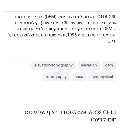
‫GTOPO30 הוא מודל גובה דיגיטלי (DEM) גלובלי עם מרווח
אופקי בין נקודות ברשת של 30 שניות קשת (כקילומטר אחד).
ה-DEM נגזר מכמה מקורות רסטר ווקטור של מידע טופוגרפי.
הפרויקט הושלם בסוף 1996, והוא פותח במשך שלוש שנים על
ידי …
elevation-topography
elevation
dem
topography
nasa
geophysical
‫Global ALOS CHILI (מדד רציף של עומס
חום-קרינה)