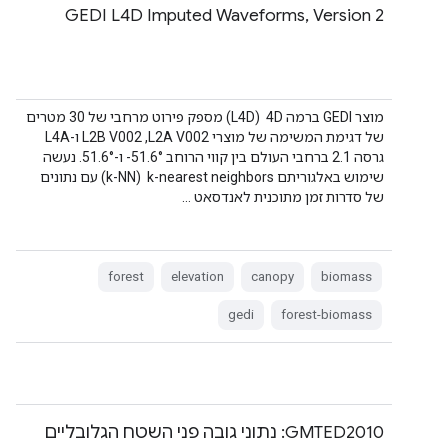
GEDI L4D Imputed Waveforms, Version 2
מוצר GEDI ברמה 4D ‏ (L4D) מספק פירוט מרחבי של 30 מטרים
של דגימת המשימה של מוצרי L2A V002,‏ L2B V002 ו-L4A
גרסה 2.1 ברחבי העולם בין קווי הרוחב ‎-51.6°‎ ו-‎51.6°‎. נעשה
שימוש באלגוריתם k-nearest neighbors ‏ (k-NN) עם נתונים
של סדרות זמן מתוכנית לאנדסאט …
forest
elevation
canopy
biomass
gedi
forest-biomass
‫GMTED2010: נתוני גובה פני השטח הגלובליים