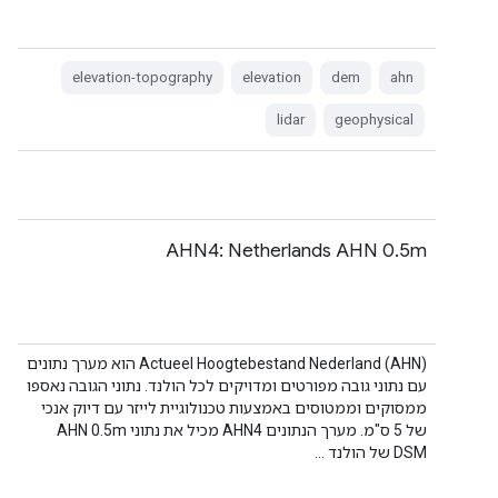
elevation-topography
elevation
dem
ahn
lidar
geophysical
AHN4: Netherlands AHN 0.5m
‫Actueel Hoogtebestand Nederland (AHN) הוא מערך נתונים
עם נתוני גובה מפורטים ומדויקים לכל הולנד. נתוני הגובה נאספו
ממסוקים וממטוסים באמצעות טכנולוגיית לייזר עם דיוק אנכי
של 5 ס"מ. מערך הנתונים AHN4 מכיל את נתוני AHN 0.5m
DSM של הולנד …