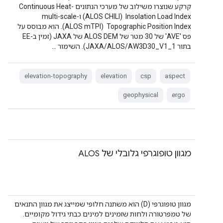
קרקע שנוצרו משילוב של מערכי הנתונים Continuous Heat-
Insolation Load Index ‏ (ALOS CHILI) ו-multi-scale
Topographic Position Index ‏ (ALOS mTPI). הוא מבוסס על
פס 'AVE' של 30 מטר של ALOS DEM של JAXA (זמין ב-EE
בתור JAXA/ALOS/AW3D30_V1_1). השימור …
elevation-topography
elevation
csp
aspect
geophysical
ergo
מגוון טופוגרפי גלובלי של ALOS
מגוון טופוגרפי (D) הוא משתנה חלופי שמייצג את מגוון התנאים
של טמפרטורה ולחות שזמינים למינים כבתי גידול מקומיים.