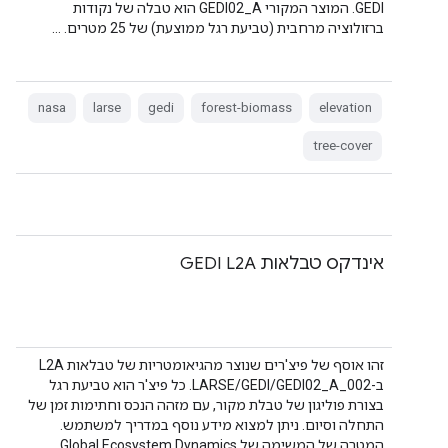
GEDI. המוצר המקורי GEDI02_A הוא טבלה של נקודות
ברזולוציה מרחבית (טביעת רגל ממוצעת) של 25 מטרים. …
nasa
larse
gedi
forest-biomass
elevation
tree-cover
אינדקס טבלאות GEDI L2A
זהו אוסף של פיצ'רים שנוצר מהגיאומטריות של טבלאות L2A
ב-LARSE/GEDI/GEDI02_A_002. כל פיצ'ר הוא טביעת רגל
בצורת פוליגון של טבלת מקור, עם מזהה הנכס וחתימות זמן של
התחלה וסיום. ניתן למצוא מידע נוסף במדריך למשתמש.
המטרה של המשימה של Global Ecosystem Dynamics