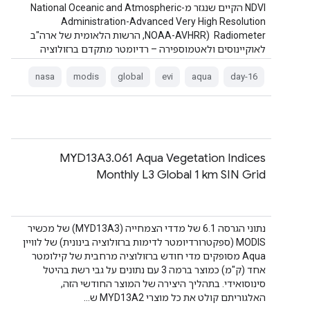
NDVI הקיים שנגזר מ-National Oceanic and Atmospheric
Administration-Advanced Very High Resolution
Radiometer ‏ (NOAA-AVHRR, הרשות הלאומית של ארה"ב
לאוקיינוסים ולאטמוספירה – רדיומטר מתקדם ברזולוציה
גבוהה מאוד). …
nasa
modis
global
evi
aqua
16-day
‫MYD13A3.061 Aqua Vegetation Indices
Monthly L3 Global 1 km SIN Grid
נתוני הגרסה 6.1 של מדדי הצמחייה (MYD13A3) של מכשיר
MODIS (ספקטרורדיומטר לדימות ברזולוציה בינונית) של לוויין
Aqua מסופקים מדי חודש ברזולוציה מרחבית של קילומטר
אחד (ק"מ) כמוצר ברמה 3 עם נתונים על גבי רשת בהיטל
סינוסואידי. בתהליך היצירה של המוצר החודשי הזה,
האלגוריתם קולט את כל מוצרי MYD13A2 ש…