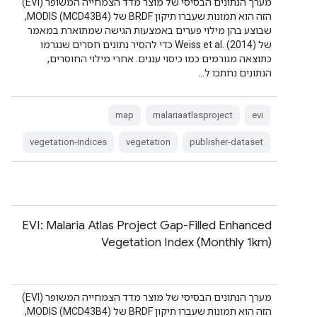
מערך הנתונים הבסיסי של מוצר מדד הצמחייה המשופר (EVI)
הזה הוא תמונות שעברו תיקון BRDF של MODIS (MCD43B4),
שבוצע בהן מילוי פערים באמצעות הגישה שמתוארת במאמר
של Weiss et al. (2014) כדי להסיר נתונים חסרים שנגרמו
כתוצאה מגורמים כמו כיסוי עננים. אחרי מילוי החוסרים,
הנתונים נחתכו ל…
map
malariaatlasproject
evi
vegetation-indices
vegetation
publisher-dataset
EVI: Malaria Atlas Project Gap-Filled Enhanced
Vegetation Index (Monthly 1km)
מערך הנתונים הבסיסי של מוצר מדד הצמחייה המשופר (EVI)
הזה הוא תמונות שעברו תיקון BRDF של MODIS (MCD43B4),