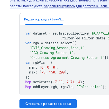
блага, так и для коммерческих и государственных пользоват
работы, пожалуйста,
зарегистрируйтесь для доступа к Earth E
Редактор кода (JavaScript)
var
dataset
=
ee
.
ImageCollection
(
'NOAA/VII
.
filter
(
ee
.
Filter
.
date
(
'
var
rgb
=
dataset
.
select
([
'EVI2_Growing_Season_Area_1'
,
'PGQ_Growing_Season_1'
,
'Greenness_Agreement_Growing_Season_1'
])
var
rgbVis
=
{
min
:
[
0
,
0
,
0
],
max
:
[
75
,
150
,
200
],
};
Map
.
setCenter
(
17.93
,
7.71
,
4
);
Map
.
addLayer
(
rgb
,
rgbVis
,
'False color'
);
Открыть в редакторе кода