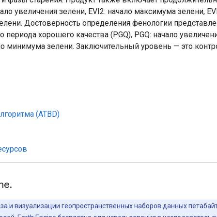
ало увеличения зелени, EVI2: начало максимума зелени, EV
лени. Достоверность определения фенологии представлена
 периода хорошего качества (PGQ), PGQ: начало увеличени
ло минимума зелени. Заключительный уровень — это конт
лгоритма (ATBD)
есурсов
ne.
лиза и визуализации геопространственных наборов данных петаба