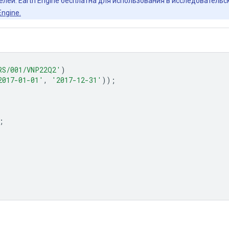
елей. Earth Engine бесплатна для использования в исследователь
ngine.
RS/001/VNP22Q2'
)
2017-01-01'
,
'2017-12-31'
));
;