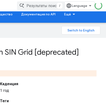
/
щество
Документация по API
Ещё
 SIN Grid [deprecated]
Каденция
1 год
Теги