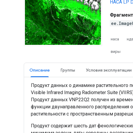
НАСА LP 
Фрагмент
ee.Image
наса
нд
виры
Описание
Группы
Условия эксплуатации
Продукт данных о динамике растительного пок
Visible Infrared Imaging Radiometer Suite (
Продукт данных VNP22Q2 получен из временн
функции двунаправленного распределения от
растительности с пространственным разреше
Продукт содержит шесть дат фенологических
минимума зелени, даты середины вегетации 