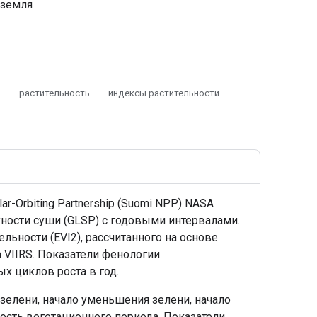
земля
ь
растительность
индексы растительности
-Orbiting Partnership (Suomi NPP) NASA
ерхности суши (GLSP) с годовыми интервалами.
ьности (EVI2), рассчитанного на основе
 VIIRS. Показатели фенологии
х циклов роста в год.
зелени, начало уменьшения зелени, начало
сть вегетационного периода. Показатели,