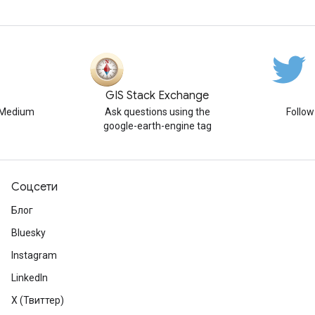
GIS Stack Exchange
n Medium
Ask questions using the
Follo
google-earth-engine tag
Соцсети
Блог
Bluesky
Instagram
LinkedIn
X (Твиттер)