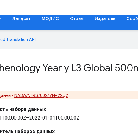
и
Ландсат
МОДИС
Страж
Издатель
Сооб
oud Translation API
.
enology Yearly L3 Global 500m
 данных
NASA/VIIRS/002/VNP22Q2
.
сть набора данных
1T00:00:00Z–2022-01-01T00:00:00Z
итель наборов данных