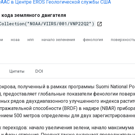
DAAC в Центре EROS Геологической службы США
 кода земляного двигателя
Collection("NOAA/VIIRS/001/VNP22Q2")
open_in_new
ви
ноаа
нпп
начало зеленения
фенология
поверхност
Цитаты
DOI
рова, полученный в рамках программы Suomi National Polar
VIIRS), предоставляет глобальные показатели фенологии пов
ых рядов двухдиапазонного улучшенного индекса растител
ражательной способности (BRDF) в надире (NBAR) прибора
нием 500 метров определены для двух зарегистрированны
 переходов: начало увеличения зелени, начало максимума 
и фазы старения. Продукт также включает продолжительно