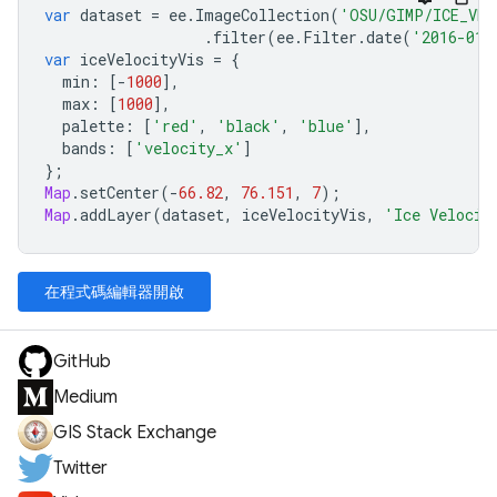
var
dataset
=
ee
.
ImageCollection
(
'OSU/GIMP/ICE_VE
.
filter
(
ee
.
Filter
.
date
(
'2016-01-
var
iceVelocityVis
=
{
min
:
[
-
1000
],
max
:
[
1000
],
palette
:
[
'red'
,
'black'
,
'blue'
],
bands
:
[
'velocity_x'
]
};
Map
.
setCenter
(
-
66.82
,
76.151
,
7
);
Map
.
addLayer
(
dataset
,
iceVelocityVis
,
'Ice Velocit
在程式碼編輯器開啟
GitHub
Medium
GIS Stack Exchange
Twitter