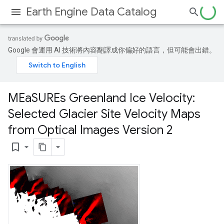
Earth Engine Data Catalog
Google 會運用 AI 技術將內容翻譯成你偏好的語言，但可能會出錯。
MEa
SUREs Greenland Ice Velocity:
Selected Glacier Site Velocity Maps
from Optical Images Version 2
bookmark_border