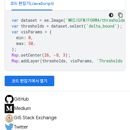
코드 편집기(JavaScript)
var
dataset
=
ee
.
Image
(
'WRI/GFW/FORMA/thresholds'
var
thresholds
=
dataset
.
select
(
'delta_bound'
);
var
visParams
=
{
min
:
0
,
max
:
50
,
};
Map
.
setCenter
(
26
,
-
8
,
3
);
Map
.
addLayer
(
thresholds
,
visParams
,
'Thresholds fo
코드 편집기에서 열기
GitHub
Medium
GIS Stack Exchange
Twitter