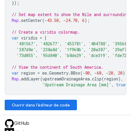
});
// Set map extent to show the Nile and surrounding
Map
.
setCenter
(
-
43.50
,
-
24.70
,
6
);
// Create a viridis colormap.
var
viridis
=
[
'481567'
,
'482677'
,
'453781'
,
'404788'
,
'39568c
'287d8e'
,
'238a8d'
,
'1f968b'
,
'20a387'
,
'29af7f
'73d055'
,
'95d840'
,
'b8de29'
,
'dce319'
,
'fde725
// View the continent of South America.
var
region
=
ee
.
Geometry
.
BBox
(
-
80
,
-
60
,
-
20
,
20
);
Map
.
addLayer
(
upstreamDrainageArea
.
clip
(
region
),
{
p
'Upstream Drainage Area [mm]'
,
true
,
Ouvrir dans l'éditeur de code
GitHub