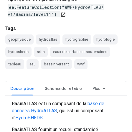
ee.FeatureCollection("WWF/HydroATLAS/
v1/Basins/level11")
open_in_new
Tags
géophysique
hydroatlas
hydrographie
hydrologie
hydrosheds
srtm
eaux de surface et souterraines
tableau
eau
bassin versant
wwf
Description
Schéma de la table
Plus
BasinATLAS est un composant de la
base de
données HydroATLAS
, qui est un composant
d'
HydroSHEDS
.
BasinATLAS fournit un recueil standardisé