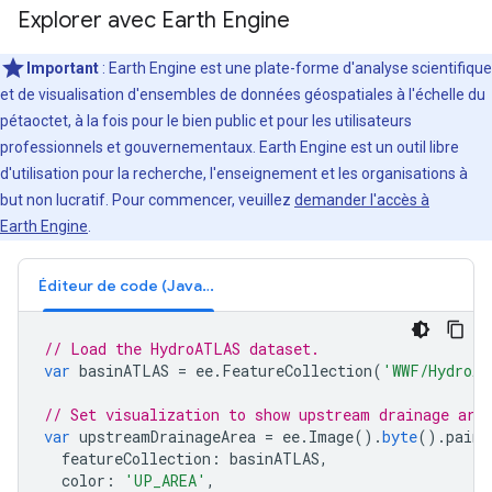
Explorer avec Earth Engine
Important
: Earth Engine est une plate-forme d'analyse scientifique
et de visualisation d'ensembles de données géospatiales à l'échelle du
pétaoctet, à la fois pour le bien public et pour les utilisateurs
professionnels et gouvernementaux. Earth Engine est un outil libre
d'utilisation pour la recherche, l'enseignement et les organisations à
but non lucratif. Pour commencer, veuillez
demander l'accès à
Earth Engine
.
Éditeur de code (JavaScript)
// Load the HydroATLAS dataset.
var
basinATLAS
=
ee
.
FeatureCollection
(
'WWF/HydroAT
// Set visualization to show upstream drainage are
var
upstreamDrainageArea
=
ee
.
Image
().
byte
().
paint
featureCollection
:
basinATLAS
,
color
:
'UP_AREA'
,