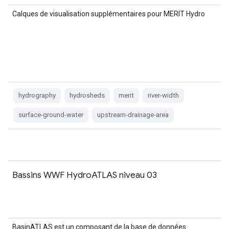
Calques de visualisation supplémentaires pour MERIT Hydro
hydrography
hydrosheds
merit
river-width
surface-ground-water
upstream-drainage-area
Bassins WWF HydroATLAS niveau 03
BasinATLAS est un composant de la base de données