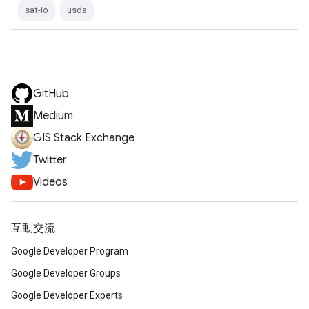
sat-io
usda
GitHub
Medium
GIS Stack Exchange
Twitter
Videos
互動交流
Google Developer Program
Google Developer Groups
Google Developer Experts