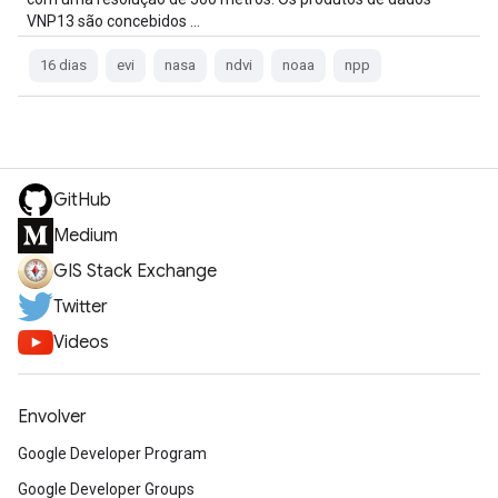
VNP13 são concebidos …
16 dias
evi
nasa
ndvi
noaa
npp
GitHub
Medium
GIS Stack Exchange
Twitter
Videos
Envolver
Google Developer Program
Google Developer Groups