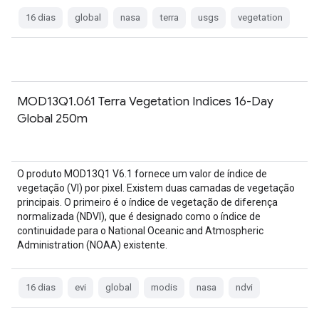
16 dias
global
nasa
terra
usgs
vegetation
MOD13Q1.061 Terra Vegetation Indices 16-Day
Global 250m
O produto MOD13Q1 V6.1 fornece um valor de índice de
vegetação (VI) por pixel. Existem duas camadas de vegetação
principais. O primeiro é o índice de vegetação de diferença
normalizada (NDVI), que é designado como o índice de
continuidade para o National Oceanic and Atmospheric
Administration (NOAA) existente.
16 dias
evi
global
modis
nasa
ndvi