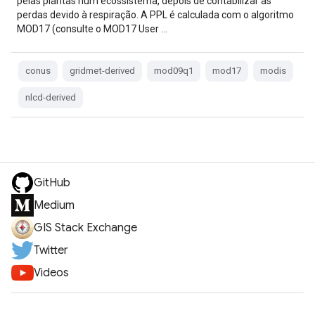
pelas plantas num ecossistema, depois de contabilizar as
perdas devido à respiração. A PPL é calculada com o algoritmo
MOD17 (consulte o MOD17 User …
conus
gridmet-derived
mod09q1
mod17
modis
nlcd-derived
GitHub
Medium
GIS Stack Exchange
Twitter
Videos