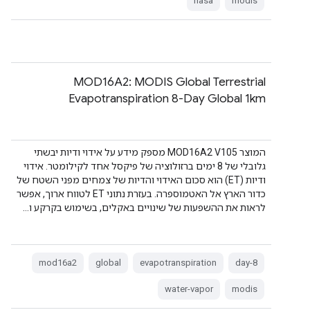
nasa
modis
‫MOD16A2: MODIS Global Terrestrial
Evapotranspiration 8-Day Global 1km
המוצר MOD16A2 V105 מספק מידע על אידוי ודיות יבשתי
גלובלי של 8 ימים ברזולוציה של פיקסל אחד לקילומטר. אידוי
ודיות (ET) הוא סכום האידוי והדיות של צמחים מפני השטח של
כדור הארץ אל האטמוספרה. בעזרת נתוני ET לטווח ארוך, אפשר
לראות את ההשפעות של שינויים באקלים, בשימוש בקרקע ו…
mod16a2
global
evapotranspiration
8-day
water-vapor
modis