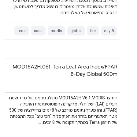
השילוב. בנוסף למסכת השריפה, מסופקת גם שכבת מידע על
האיכות שמשויכת אליה. מאמרים בנושא: מדריך למשתמש,
הבסיס התיאורטי של האלגוריתם…
terra
nasa
modis
global
fire
8-day
‫MOD15A2H.061: Terra Leaf Area Index/FPAR
8-Day Global 500m
המוצר MOD15A2H V6.1 MODIS משלב נתונים של מדד שטח
העלים (LAI) ושל חלק מהקרינה הפוטוסינתטית הפעילה
(FPAR). זהו מערך נתונים מורכב של 8 ימים ברזולוציה של 500
מטר. האלגוריתם בוחר את הפיקסל ה "הכי טוב" מכל התצפיות
של חיישן Terra במהלך תקופה של 8 ימים. …