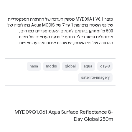
מוצר MYD09A1 V6.1 מספק הערכה של ההחזרה הספקטרלית
של פני השטח ברצועות 1 עד 7 של Aqua MODIS ברזולוציה של
500 מ' ומתוקן בהתאם לתנאים האטמוספריים כמו גזים,
אירוסולים ופיזור ריילי. בנוסף לשבעת הערוצים של מידת
ההחזרה של פני השטח, יש שכבת איכות וארבעה תצפיות …
nasa
modis
global
aqua
8-day
satellite-imagery
‫MYD09Q1.061 Aqua Surface Reflectance 8-
Day Global 250m