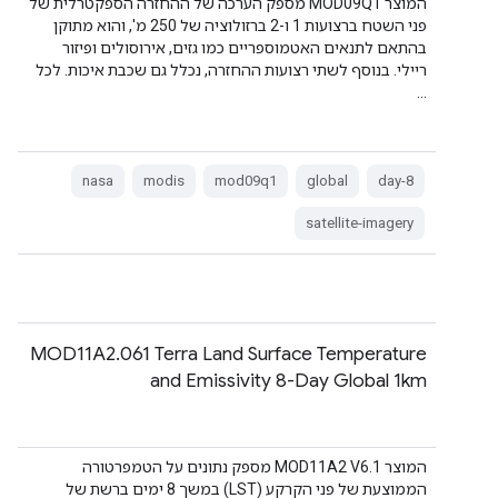
המוצר MOD09Q1 מספק הערכה של ההחזרה הספקטרלית של
פני השטח ברצועות 1 ו-2 ברזולוציה של 250 מ', והוא מתוקן
בהתאם לתנאים האטמוספריים כמו גזים, אירוסולים ופיזור
ריילי. בנוסף לשתי רצועות ההחזרה, נכלל גם שכבת איכות. לכל
…
nasa
modis
mod09q1
global
8-day
satellite-imagery
‫MOD11A2.061 Terra Land Surface Temperature
and Emissivity 8-Day Global 1km
המוצר MOD11A2 V6.1 מספק נתונים על הטמפרטורה
הממוצעת של פני הקרקע (LST) במשך 8 ימים ברשת של