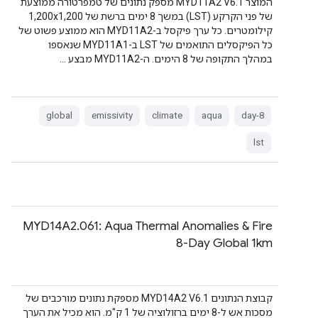
המוצר MYD11A2 V6.1 מספק נתונים של טמפרטורה ממוצעת
של פני הקרקע (LST) במשך 8 ימים ברשת של 1,200x1,200
קילומטרים. כל ערך פיקסל ב-MYD11A2 הוא ממוצע פשוט של
כל הפיקסלים התואמים של LST ב-MYD11A1 שנאספו
במהלך התקופה של 8 הימים. ה-MYD11A2 מבצע …
global
emissivity
climate
aqua
8-day
lst
MYD14A2.061: Aqua Thermal Anomalies & Fire
8-Day Global 1km
קבוצת הנתונים MYD14A2 V6.1 מספקת נתונים מורכבים של
מסכות אש ל-8 ימים ברזולוציה של 1 ק"מ. הוא מכיל את הערך