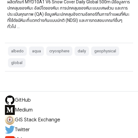
ผลิตภัณฑ์ MYD10A1 V6 Snow Cover Daily Global 500m มีข้อมูลการ
ปกคลุมของหิมะ อัลบีโดของหิมะ การปกคลุมของหิมะแบบเศษส่วน และการ
ประเมินคุณภาพ (QA) ข้อมูลหิมะปกคลุมอิงตามอัลกอริทึมการทำแผนที่หิมะ
ที่ใช้ดัชนีหิมะที่แตกต่างกันแบบปกติ (NDSI) และการทดสอบเกณฑ์อื่นๆ
ทั่วไป …
albedo
aqua
cryosphere
daily
geophysical
global
GitHub
Medium
GIS Stack Exchange
Twitter