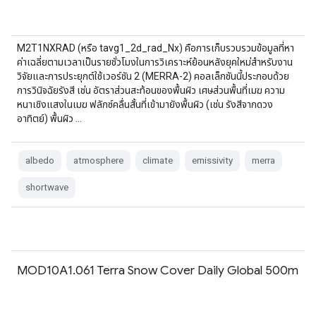
M2T1NXRAD (หรือ tavg1_2d_rad_Nx) คือการเก็บรวบรวมข้อมูลที่หา
ค่าเฉลี่ยตามเวลาเป็นรายชั่วโมงในการวิเคราะห์ย้อนหลังยุคใหม่สำหรับงาน
วิจัยและการประยุกต์ใช้เวอร์ชัน 2 (MERRA-2) คอลเล็กชันนี้ประกอบด้วย
การวินิจฉัยรังสี เช่น อัตราส่วนสะท้อนของพื้นผิว เศษส่วนพื้นที่เมฆ ความ
หนาเชิงแสงในเมฆ ฟลักซ์คลื่นสั้นที่เข้ามายังพื้นผิว (เช่น รังสีจากดวง
อาทิตย์) พื้นผิว …
albedo
atmosphere
climate
emissivity
merra
shortwave
MOD10A1.061 Terra Snow Cover Daily Global 500m