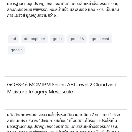
มาตรฐานตามมุมปรากฏของดวงอาทิตย์ แถบคลื่นเหล่านี้รองรับการระบุ
ลักษณะของเมฆ พืชพรรณ หิมะ/น้ำแข็ง และละออง แถบ 7-16 เป็นแถบ
การแผ่รังสี อุณหภูมิความสว่าง …
abi
atmosphere
goes
goes-16
goes-east
goes-r
GOES-16 MCMIPM Series ABI Level 2 Cloud and
Moisture Imagery Mesoscale
ผลิตภัณฑ์ภาพเมฆและความชื้นทั้งหมดมีความละเอียด 2 กม. แถบ 1-6 จะ
สะท้อนแสง ปริมาณ "ปัจจัยการสะท้อน" ที่ไม่มีมิติจะได้รับการปรับให้เป็น
มาตรฐานตามมุมปรากฏของดวงอาทิตย์ แถบคลื่นเหล่านี้รองรับการระบุ