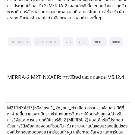
การประยุกต์ใช้เวอร์ชัน 2 (MERRA-2) คอลเล็กชันนี้ประกอบด้วยการดูดซับ
พารามิเตอร์อัตราส่วนการผสมละอองลอยที่เลเยอร์โมเดล 72 ชั้น เช่น ฝุ่น
ละออง ซัลเฟอร์ไดออกไซด์ เกลือทะเล คาร์บอนดำ และอื่นๆ
ละอองลอย
ชั้นบรรยากาศ
ฝุ่น
มวล
merra
nasa
MERRA-2 M2T1NXAER: การวินิจฉัยละอองลอย V5.12.4
M2T1NXAER (หรือ tavg1_2d_aer_Nx) คือการรวบรวมข้อมูล 2 มิติที่
หาค่าเฉลี่ยตามเวลาเป็นรายชั่วโมงในการวิเคราะห์ย้อนหลังยุคใหม่สำหรับ
การวิจัยและการประยุกต์ใช้เวอร์ชัน 2 (MERRA-2) คอลเล็กชันนี้ประกอบ
ด้วยการวินิจฉัยละอองลอยที่รวมกัน เช่น ความหนาแน่นของมวลคอลัมน์ของ
องค์ประกอบละอองลอย (คาร์บอนดำ ฝุ่น เกลือทะเล ซัลเฟต และคาร์บอน