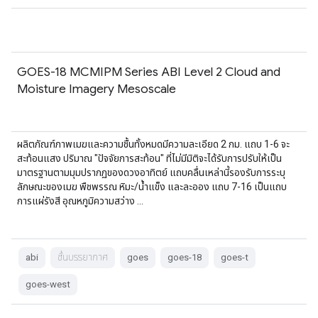
GOES-18 MCMIPM Series ABI Level 2 Cloud and
Moisture Imagery Mesoscale
ผลิตภัณฑ์ภาพเมฆและความชื้นทั้งหมดมีความละเอียด 2 กม. แถบ 1-6 จะ
สะท้อนแสง ปริมาณ "ปัจจัยการสะท้อน" ที่ไม่มีมิติจะได้รับการปรับให้เป็น
มาตรฐานตามมุมปรากฏของดวงอาทิตย์ แถบคลื่นเหล่านี้รองรับการระบุ
ลักษณะของเมฆ พืชพรรณ หิมะ/น้ำแข็ง และละออง แถบ 7-16 เป็นแถบ
การแผ่รังสี อุณหภูมิความสว่าง …
abi
ชั้นบรรยากาศ
goes
goes-18
goes-t
goes-west