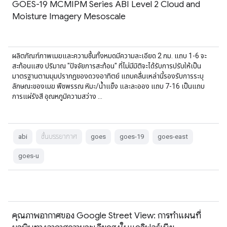
GOES-19 MCMIPM Series ABI Level 2 Cloud and
Moisture Imagery Mesoscale
ผลิตภัณฑ์ภาพเมฆและความชื้นทั้งหมดมีความละเอียด 2 กม. แถบ 1-6 จะ
สะท้อนแสง ปริมาณ "ปัจจัยการสะท้อน" ที่ไม่มีมิติจะได้รับการปรับให้เป็น
มาตรฐานตามมุมปรากฏของดวงอาทิตย์ แถบคลื่นเหล่านี้รองรับการระบุ
ลักษณะของเมฆ พืชพรรณ หิมะ/น้ำแข็ง และละออง แถบ 7-16 เป็นแถบ
การแผ่รังสี อุณหภูมิความสว่าง …
abi
ชั้นบรรยากาศ
goes
goes-19
goes-east
goes-u
คุณภาพอากาศของ Google Street View: การทำแผนที่