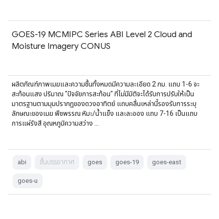
GOES-19 MCMIPC Series ABI Level 2 Cloud and
Moisture Imagery CONUS
ผลิตภัณฑ์ภาพเมฆและความชื้นทั้งหมดมีความละเอียด 2 กม. แถบ 1-6 จะ
สะท้อนแสง ปริมาณ "ปัจจัยการสะท้อน" ที่ไม่มีมิติจะได้รับการปรับให้เป็น
มาตรฐานตามมุมปรากฏของดวงอาทิตย์ แถบคลื่นเหล่านี้รองรับการระบุ
ลักษณะของเมฆ พืชพรรณ หิมะ/น้ำแข็ง และละออง แถบ 7-16 เป็นแถบ
การแผ่รังสี อุณหภูมิความสว่าง …
abi
ชั้นบรรยากาศ
goes
goes-19
goes-east
goes-u