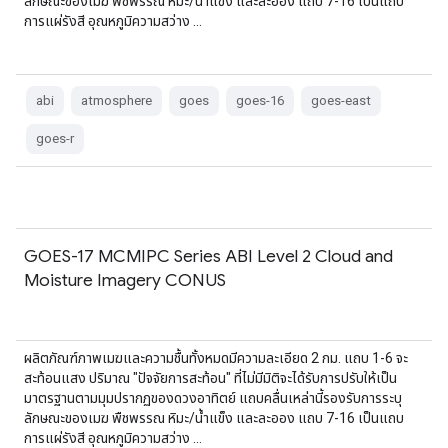
ลักษณะของเมฆ พืชพรรณ หิมะ/น้ำแข็ง และละออง แถบ 7-16 เป็นแถบ
การแผ่รังสี อุณหภูมิความสว่าง …
abi
atmosphere
goes
goes-16
goes-east
goes-r
GOES-17 MCMIPC Series ABI Level 2 Cloud and
Moisture Imagery CONUS
ผลิตภัณฑ์ภาพเมฆและความชื้นทั้งหมดมีความละเอียด 2 กม. แถบ 1-6 จะ
สะท้อนแสง ปริมาณ "ปัจจัยการสะท้อน" ที่ไม่มีมิติจะได้รับการปรับให้เป็น
มาตรฐานตามมุมปรากฏของดวงอาทิตย์ แถบคลื่นเหล่านี้รองรับการระบุ
ลักษณะของเมฆ พืชพรรณ หิมะ/น้ำแข็ง และละออง แถบ 7-16 เป็นแถบ
การแผ่รังสี อุณหภูมิความสว่าง …