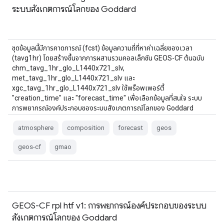
ระบบสังเกตการณ์โลกของ Goddard
ชุดข้อมูลนี้มีการคาดการณ์ (fcst) ข้อมูลความถี่ที่หาค่าเฉลี่ยของเวลา
(tavg1hr) โดยสร้างขึ้นจากการผสานรวมคอลเล็กชัน GEOS-CF ต้นฉบับ
chm_tavg_1hr_glo_L1440x721_slv,
met_tavg_1hr_glo_L1440x721_slv และ
xgc_tavg_1hr_glo_L1440x721_slv ใช้พร็อพเพอร์ตี้
"creation_time" และ "forecast_time" เพื่อเลือกข้อมูลที่สนใจ ระบบ
การพยากรณ์องค์ประกอบของระบบสังเกตการณ์โลกของ Goddard
(GEOS-CF) เป็น …
atmosphere
composition
forecast
geos
geos-cf
gmao
GEOS-CF rpl htf v1: การพยากรณ์องค์ประกอบของระบบ
สังเกตการณ์โลกของ Goddard