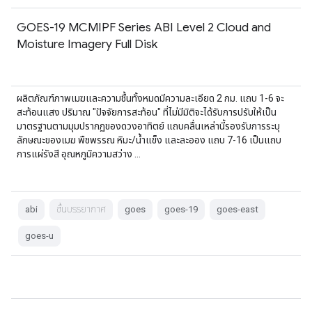
GOES-19 MCMIPF Series ABI Level 2 Cloud and
Moisture Imagery Full Disk
ผลิตภัณฑ์ภาพเมฆและความชื้นทั้งหมดมีความละเอียด 2 กม. แถบ 1-6 จะ
สะท้อนแสง ปริมาณ "ปัจจัยการสะท้อน" ที่ไม่มีมิติจะได้รับการปรับให้เป็น
มาตรฐานตามมุมปรากฏของดวงอาทิตย์ แถบคลื่นเหล่านี้รองรับการระบุ
ลักษณะของเมฆ พืชพรรณ หิมะ/น้ำแข็ง และละออง แถบ 7-16 เป็นแถบ
การแผ่รังสี อุณหภูมิความสว่าง …
abi
ชั้นบรรยากาศ
goes
goes-19
goes-east
goes-u