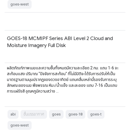
goes-west
GOES-18 MCMIPF Series ABI Level 2 Cloud and
Moisture Imagery Full Disk
ผลิตภัณฑ์ภาพเมฆและความชื้นทั้งหมดมีความละเอียด 2 กม. แถบ 1-6 จะ
สะท้อนแสง ปริมาณ "ปัจจัยการสะท้อน" ที่ไม่มีมิติจะได้รับการปรับให้เป็น
มาตรฐานตามมุมปรากฏของดวงอาทิตย์ แถบคลื่นเหล่านี้รองรับการระบุ
ลักษณะของเมฆ พืชพรรณ หิมะ/น้ำแข็ง และละออง แถบ 7-16 เป็นแถบ
การแผ่รังสี อุณหภูมิความสว่าง …
abi
ชั้นบรรยากาศ
goes
goes-18
goes-t
goes-west