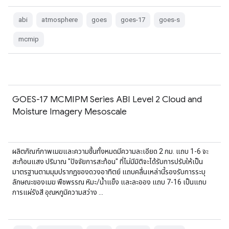
abi
atmosphere
goes
goes-17
goes-s
mcmip
GOES-17 MCMIPM Series ABI Level 2 Cloud and
Moisture Imagery Mesoscale
ผลิตภัณฑ์ภาพเมฆและความชื้นทั้งหมดมีความละเอียด 2 กม. แถบ 1-6 จะ
สะท้อนแสง ปริมาณ "ปัจจัยการสะท้อน" ที่ไม่มีมิติจะได้รับการปรับให้เป็น
มาตรฐานตามมุมปรากฏของดวงอาทิตย์ แถบคลื่นเหล่านี้รองรับการระบุ
ลักษณะของเมฆ พืชพรรณ หิมะ/น้ำแข็ง และละออง แถบ 7-16 เป็นแถบ
การแผ่รังสี อุณหภูมิความสว่าง …