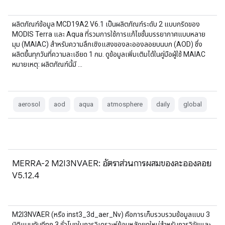
ผลิตภัณฑ์ข้อมูล MCD19A2 V6.1 เป็นผลิตภัณฑ์ระดับ 2 แบบกริดของ
MODIS Terra และ Aqua ที่รวมการใช้การแก้ไขชั้นบรรยากาศแบบหลาย
มุม (MAIAC) สำหรับความลึกเชิงแสงของละอองลอยบนบก (AOD) ซึ่ง
ผลิตขึ้นทุกวันที่ความละเอียด 1 กม. ดูข้อมูลเพิ่มเติมได้ในคู่มือผู้ใช้ MAIAC
หมายเหตุ: ผลิตภัณฑ์นี้มี …
aerosol
aod
aqua
atmosphere
daily
global
MERRA-2 M2I3NVAER: อัตราส่วนการผสมของละอองลอย
V5.12.4
M2I3NVAER (หรือ inst3_3d_aer_Nv) คือการเก็บรวบรวมข้อมูลแบบ 3
มิติแบบทันทีทุก 3 ชั่วโมงในการวิเคราะห์ย้อนหลังยุคใหม่สำหรับการวิจัยและ