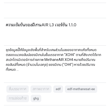
ความเข้มข้นของมีเทนAIR L3 เวอร์ชัน 1.1.0
ชุดข้อมูลนี้ให้ข้อมูลเชิงพื้นที่สำหรับเศษส่วนโมลของอากาศแห้งทั้งหมด
ตลอดแนวคอลัมน์ของมีเทนในชั้นบรรยากาศ "XCH4" ตามที่สังเกตได้จาก
สเปกโตรมิเตอร์การถ่ายภาพ MethaneAIR XCH4 หมายถึงปริมาณ
คอลัมน์ทั้งหมด (จำนวนโมเลกุล) ของมีเทน ("CH4") หารด้วยปริมาณ
ทั้งหมด …
ชั้นบรรยากาศ
สภาพอากาศ
edf
edf-methanesat-ee
การปล่อยก๊าซ
ghg