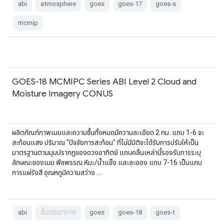
abi
atmosphere
goes
goes-17
goes-s
mcmip
GOES-18 MCMIPC Series ABI Level 2 Cloud and
Moisture Imagery CONUS
ผลิตภัณฑ์ภาพเมฆและความชื้นทั้งหมดมีความละเอียด 2 กม. แถบ 1-6 จะ
สะท้อนแสง ปริมาณ "ปัจจัยการสะท้อน" ที่ไม่มีมิติจะได้รับการปรับให้เป็น
มาตรฐานตามมุมปรากฏของดวงอาทิตย์ แถบคลื่นเหล่านี้รองรับการระบุ
ลักษณะของเมฆ พืชพรรณ หิมะ/น้ำแข็ง และละออง แถบ 7-16 เป็นแถบ
การแผ่รังสี อุณหภูมิความสว่าง …
abi
ชั้นบรรยากาศ
goes
goes-18
goes-t