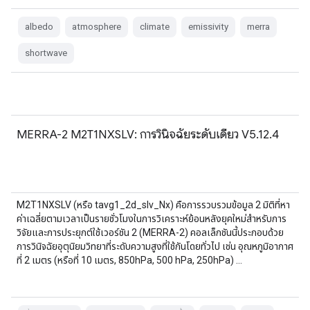
albedo
atmosphere
climate
emissivity
merra
shortwave
MERRA-2 M2T1NXSLV: การวินิจฉัยระดับเดียว V5.12.4
M2T1NXSLV (หรือ tavg1_2d_slv_Nx) คือการรวบรวมข้อมูล 2 มิติที่หา
ค่าเฉลี่ยตามเวลาเป็นรายชั่วโมงในการวิเคราะห์ย้อนหลังยุคใหม่สำหรับการ
วิจัยและการประยุกต์ใช้เวอร์ชัน 2 (MERRA-2) คอลเล็กชันนี้ประกอบด้วย
การวินิจฉัยอุตุนิยมวิทยาที่ระดับความสูงที่ใช้กันโดยทั่วไป เช่น อุณหภูมิอากาศ
ที่ 2 เมตร (หรือที่ 10 เมตร, 850hPa, 500 hPa, 250hPa) …