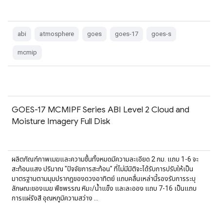
abi
atmosphere
goes
goes-17
goes-s
mcmip
GOES-17 MCMIPF Series ABI Level 2 Cloud and
Moisture Imagery Full Disk
ผลิตภัณฑ์ภาพเมฆและความชื้นทั้งหมดมีความละเอียด 2 กม. แถบ 1-6 จะ
สะท้อนแสง ปริมาณ "ปัจจัยการสะท้อน" ที่ไม่มีมิติจะได้รับการปรับให้เป็น
มาตรฐานตามมุมปรากฏของดวงอาทิตย์ แถบคลื่นเหล่านี้รองรับการระบุ
ลักษณะของเมฆ พืชพรรณ หิมะ/น้ำแข็ง และละออง แถบ 7-16 เป็นแถบ
การแผ่รังสี อุณหภูมิความสว่าง …