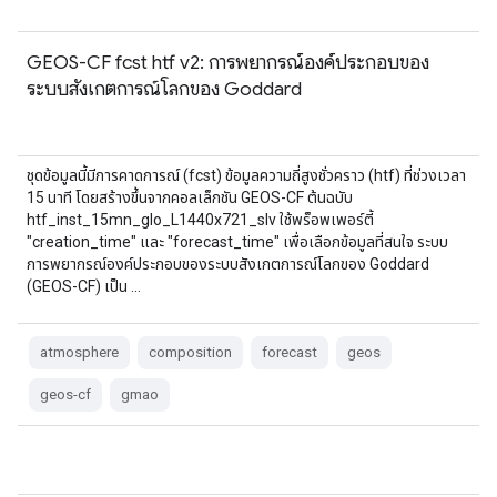
GEOS-CF fcst htf v2: การพยากรณ์องค์ประกอบของ
ระบบสังเกตการณ์โลกของ Goddard
ชุดข้อมูลนี้มีการคาดการณ์ (fcst) ข้อมูลความถี่สูงชั่วคราว (htf) ที่ช่วงเวลา
15 นาที โดยสร้างขึ้นจากคอลเล็กชัน GEOS-CF ต้นฉบับ
htf_inst_15mn_glo_L1440x721_slv ใช้พร็อพเพอร์ตี้
"creation_time" และ "forecast_time" เพื่อเลือกข้อมูลที่สนใจ ระบบ
การพยากรณ์องค์ประกอบของระบบสังเกตการณ์โลกของ Goddard
(GEOS-CF) เป็น …
atmosphere
composition
forecast
geos
geos-cf
gmao