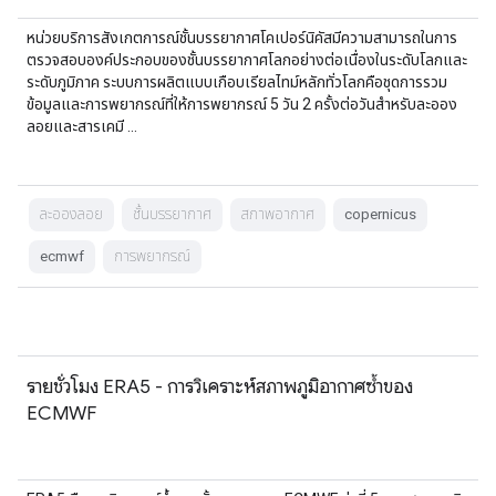
หน่วยบริการสังเกตการณ์ชั้นบรรยากาศโคเปอร์นิคัสมีความสามารถในการ
ตรวจสอบองค์ประกอบของชั้นบรรยากาศโลกอย่างต่อเนื่องในระดับโลกและ
ระดับภูมิภาค ระบบการผลิตแบบเกือบเรียลไทม์หลักทั่วโลกคือชุดการรวม
ข้อมูลและการพยากรณ์ที่ให้การพยากรณ์ 5 วัน 2 ครั้งต่อวันสำหรับละออง
ลอยและสารเคมี …
ละอองลอย
ชั้นบรรยากาศ
สภาพอากาศ
copernicus
ecmwf
การพยากรณ์
รายชั่วโมง ERA5 - การวิเคราะห์สภาพภูมิอากาศซ้ำของ
ECMWF