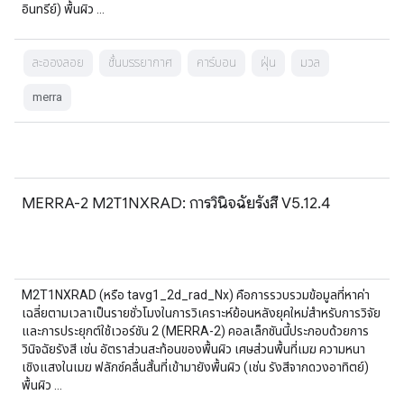
อินทรีย์) พื้นผิว …
ละอองลอย
ชั้นบรรยากาศ
คาร์บอน
ฝุ่น
มวล
merra
MERRA-2 M2T1NXRAD: การวินิจฉัยรังสี V5.12.4
M2T1NXRAD (หรือ tavg1_2d_rad_Nx) คือการรวบรวมข้อมูลที่หาค่า
เฉลี่ยตามเวลาเป็นรายชั่วโมงในการวิเคราะห์ย้อนหลังยุคใหม่สำหรับการวิจัย
และการประยุกต์ใช้เวอร์ชัน 2 (MERRA-2) คอลเล็กชันนี้ประกอบด้วยการ
วินิจฉัยรังสี เช่น อัตราส่วนสะท้อนของพื้นผิว เศษส่วนพื้นที่เมฆ ความหนา
เชิงแสงในเมฆ ฟลักซ์คลื่นสั้นที่เข้ามายังพื้นผิว (เช่น รังสีจากดวงอาทิตย์)
พื้นผิว …