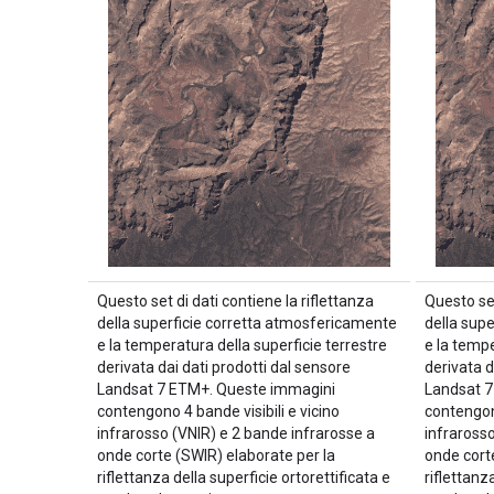
Questo set di dati contiene la riflettanza
Questo set
della superficie corretta atmosfericamente
della sup
e la temperatura della superficie terrestre
e la tempe
derivata dai dati prodotti dal sensore
derivata d
Landsat 7 ETM+. Queste immagini
Landsat 7
contengono 4 bande visibili e vicino
contengono
infrarosso (VNIR) e 2 bande infrarosse a
infraross
onde corte (SWIR) elaborate per la
onde cort
riflettanza della superficie ortorettificata e
riflettanz