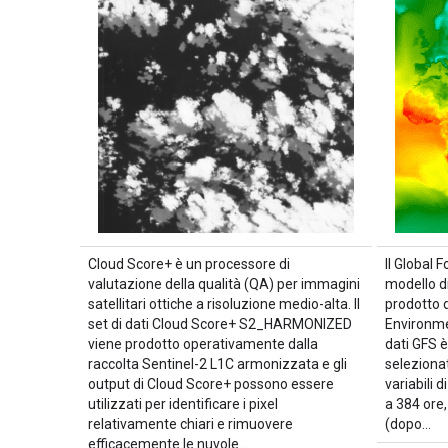
Cloud Score+ è un processore di
Il Global
valutazione della qualità (QA) per immagini
modello d
satellitari ottiche a risoluzione medio-alta. Il
prodotto d
set di dati Cloud Score+ S2_HARMONIZED
Environmen
viene prodotto operativamente dalla
dati GFS è
raccolta Sentinel-2 L1C armonizzata e gli
selezionat
output di Cloud Score+ possono essere
variabili d
utilizzati per identificare i pixel
a 384 ore,
relativamente chiari e rimuovere
(dopo…
efficacemente le nuvole…