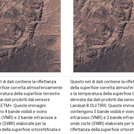
 di dati contiene la riflettanza
Questo set di dati contiene la rifl
erficie corretta atmosfericamente
della superficie corretta atmosf
ratura della superficie terrestre
e la temperatura della superficie 
ai dati prodotti dal sensore
derivata dai dati prodotti dai senso
 ETM+. Queste immagini
Landsat 8 OLI/TIRS. Queste imma
 4 bande visibili e vicino
contengono 5 bande visibili e vici
o (VNIR) e 2 bande infrarosse a
infrarosso (VNIR) e 2 bande infra
e (SWIR) elaborate per la
onde corte (SWIR) elaborate per l
a della superficie ortorettificata e
riflettanza della superficie ortoret