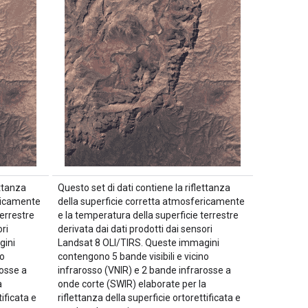
ettanza
Questo set di dati contiene la riflettanza
ericamente
della superficie corretta atmosfericamente
terrestre
e la temperatura della superficie terrestre
ri
derivata dai dati prodotti dai sensori
gini
Landsat 8 OLI/TIRS. Queste immagini
no
contengono 5 bande visibili e vicino
rosse a
infrarosso (VNIR) e 2 bande infrarosse a
a
onde corte (SWIR) elaborate per la
tificata e
riflettanza della superficie ortorettificata e