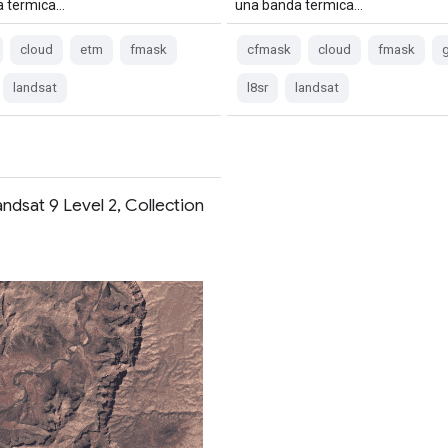
a termica…
una banda termica…
cloud
etm
fmask
cfmask
cloud
fmask
g
landsat
l8sr
landsat
ndsat 9 Level 2, Collection