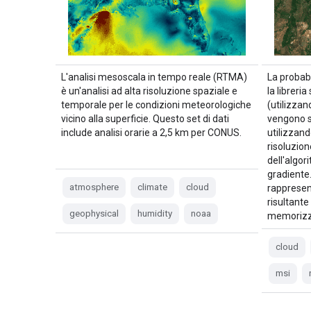
L'analisi mesoscala in tempo reale (RTMA)
La probabi
è un'analisi ad alta risoluzione spaziale e
la libreri
temporale per le condizioni meteorologiche
(utilizza
vicino alla superficie. Questo set di dati
vengono s
include analisi orarie a 2,5 km per CONUS.
utilizzand
risoluzion
dell'algor
gradiente.
atmosphere
climate
cloud
rappresen
risultante
geophysical
humidity
noaa
memorizz
cloud
msi