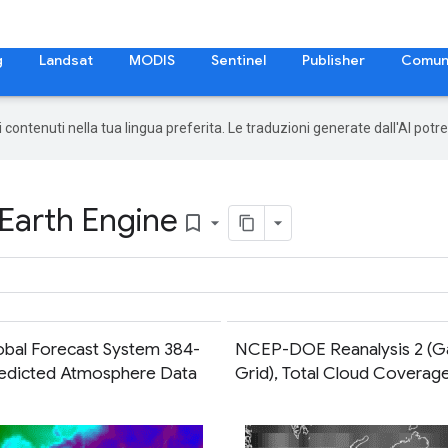
g
Landsat
MODIS
Sentinel
Publisher
Comun
 i contenuti nella tua lingua preferita. Le traduzioni generate dall'AI pot
 Earth Engine
bookmark_border
obal Forecast System 384-
NCEP-DOE Reanalysis 2 (G
edicted Atmosphere Data
Grid), Total Cloud Coverag