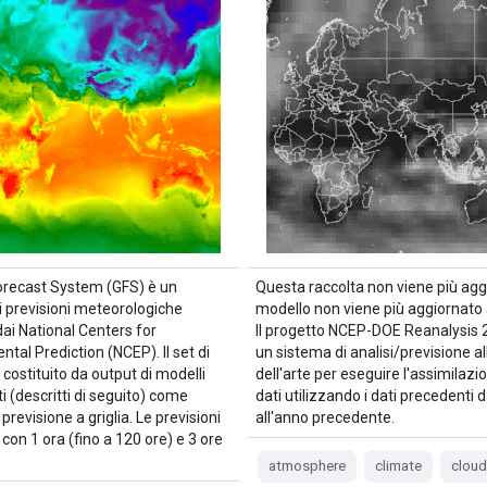
 Forecast System (GFS) è un
Questa raccolta non viene più aggi
i previsioni meteorologiche
modello non viene più aggiornato a
ai National Centers for
Il progetto NCEP-DOE Reanalysis 2
tal Prediction (NCEP). Il set di
un sistema di analisi/previsione al
 costituito da output di modelli
dell'arte per eseguire l'assimilazi
i (descritti di seguito) come
dati utilizzando i dati precedenti 
i previsione a griglia. Le previsioni
all'anno precedente.
 con 1 ora (fino a 120 ore) e 3 ore
atmosphere
climate
cloud