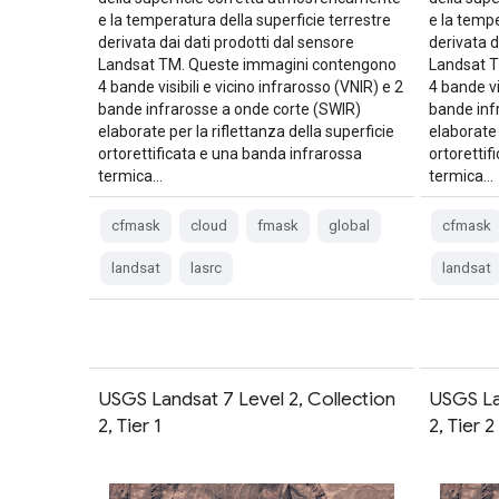
e la temperatura della superficie terrestre
e la tempe
derivata dai dati prodotti dal sensore
derivata d
Landsat TM. Queste immagini contengono
Landsat 
4 bande visibili e vicino infrarosso (VNIR) e 2
4 bande vi
bande infrarosse a onde corte (SWIR)
bande inf
elaborate per la riflettanza della superficie
elaborate 
ortorettificata e una banda infrarossa
ortorettif
termica…
termica…
cfmask
cloud
fmask
global
cfmask
landsat
lasrc
landsat
USGS Landsat 7 Level 2, Collection
USGS La
2, Tier 1
2, Tier 2