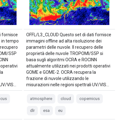
 fornisce
OFFL/L3_CLOUD Questo set di dati fornisce
i in tempo
immagini offline ad alta risoluzione dei
l recupero
parametri delle nuvole. Il recupero delle
POMI/S5P
proprietà delle nuvole TROPOMI/S5P si
CINN
basa sugli algoritmi OCRA e ROCINN
 operativi
attualmente utilizzati nei prodotti operativi
la
GOME e GOME-2. OCRA recupera la
frazione di nuvole utilizzando le
i UV/VIS…
misurazioni nelle regioni spettrali UV/VIS…
icus
atmosphere
cloud
copernicus
dlr
esa
eu