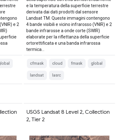
terrestre
e la temperatura della superficie terrestre
ore
derivata dai dati prodotti dal sensore
ntengono
Landsat TM. Queste immagini contengono
 (VNIR) e 2
4 bande visibili e vicino infrarosso (VNIR) e 2
WIR)
bande infrarosse a onde corte (SWIR)
uperficie
elaborate per la riflettanza della superficie
ossa
ortorettificata e una banda infrarossa
termica…
lobal
cfmask
cloud
fmask
global
landsat
lasrc
lection
USGS Landsat 8 Level 2, Collection
2, Tier 2