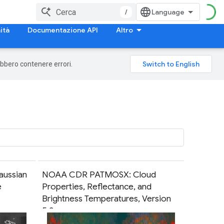
/
ità
Documentazione API
Altro
rebbero contenere errori.
aussian
NOAA CDR PATMOSX: Cloud
e
Properties, Reflectance, and
Brightness Temperatures, Version
5.3