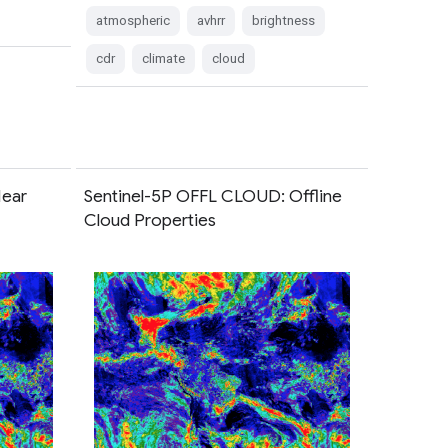
atmospheric
avhrr
brightness
cdr
climate
cloud
Near
Sentinel-5P OFFL CLOUD: Offline
Cloud Properties