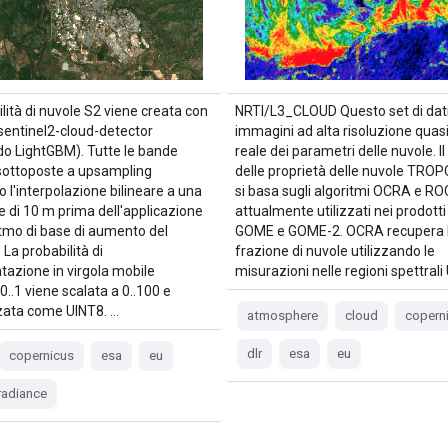
lità di nuvole S2 viene creata con
NRTI/L3_CLOUD Questo set di dati
a sentinel2-cloud-detector
immagini ad alta risoluzione quas
ndo LightGBM). Tutte le bande
reale dei parametri delle nuvole. I
ottoposte a upsampling
delle proprietà delle nuvole TRO
o l'interpolazione bilineare a una
si basa sugli algoritmi OCRA e RO
e di 10 m prima dell'applicazione
attualmente utilizzati nei prodotti
itmo di base di aumento del
GOME e GOME-2. OCRA recupera 
 La probabilità di
frazione di nuvole utilizzando le
tazione in virgola mobile
misurazioni nelle regioni spettral
 0..1 viene scalata a 0..100 e
ata come UINT8. …
atmosphere
cloud
copern
dlr
esa
eu
copernicus
esa
eu
radiance