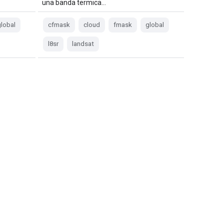
una banda termica…
lobal
cfmask
cloud
fmask
global
l8sr
landsat