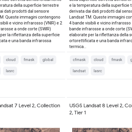
ratura della superficie terrestre
e la temperatura della superficie 
ai dati prodotti dal sensore
derivata dai dati prodotti dal sens
TM. Queste immagini contengono
Landsat TM. Queste immagini co
sibili e vicino infrarosso (VNIR) e 2
4 bande visibili e vicino infrarosso
rarosse a onde corte (SWIR)
bande infrarosse a onde corte (S
per la riflettanza della superficie
elaborate per la riflettanza della s
icata e una banda infrarossa
ortorettificata e una banda infrar
termica…
cloud
fmask
global
cfmask
cloud
fmask
g
lasrc
landsat
lasrc
ndsat 7 Level 2, Collection
USGS Landsat 8 Level 2, Col
2, Tier 1