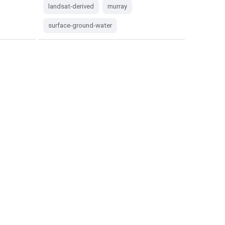
landsat-derived
murray
surface-ground-water