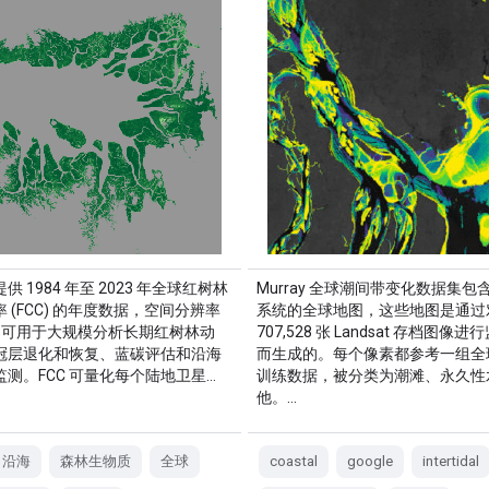
供 1984 年至 2023 年全球红树林
Murray 全球潮间带变化数据集包
 (FCC) 的年度数据，空间分辨率
系统的全球地图，这些地图是通过
米，可用于大规模分析长期红树林动
707,528 张 Landsat 存档图像
冠层退化和恢复、蓝碳评估和沿海
而生成的。每个像素都参考一组全
测。FCC 可量化每个陆地卫星…
训练数据，被分类为潮滩、永久性
他。…
沿海
森林生物质
全球
coastal
google
intertidal