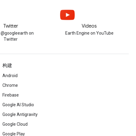
Twitter
Videos
w @googleearth on
Earth Engine on YouTube
Twitter
构建
Android
Chrome
Firebase
Google AI Studio
Google Antigravity
Google Cloud
Google Play