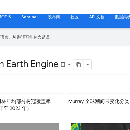
MODIS
Sentinel
发布商
社区
API 文档
数据集
好的语言。AI 翻译可能包含错误。
n Earth Engine
bookmark_border
树林年均部分树冠覆盖率
Murray 全球潮间带变化分类
 年至 2023 年）