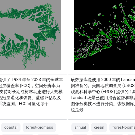
供了 1984 年至 2023 年的全球年
该数据库是使用 2000 年的 Lands
层覆盖率 (FCC)，空间分辨率为
据准备的。美国地质调查局 (USGS
，可支持对长期红树林动态进行大规模
观测和科学中心 (EROS) 提供的 1,0
括冠层退化和恢复、蓝碳评估以及
Landsat 场景已使用混合监督和
统监测。FCC 可量化每个
图像分类技术进行分类。该数据库
…
也是最 …
coastal
forest-biomass
annual
ciesin
forest-biom