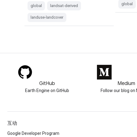
global
global
landsat-derived
landuse-landcover
GitHub
Medium
Earth Engine on GitHub
Follow our blog o
互动
Google Developer Program