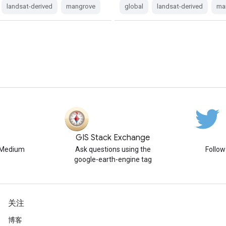
landsat-derived
mangrove
global
landsat-derived
ma
GIS Stack Exchange
n Medium
Ask questions using the
Follo
google-earth-engine tag
关注
博客