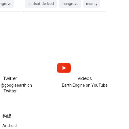
ngrove
landsat-derived
mangrove
murray
Twitter
Videos
w @googleearth on
Earth Engine on YouTube
Twitter
构建
Android