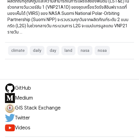
ผลิตภัณฑ์อุณหภูมิและความสามารถในการแผ่รังสีของพื้นดิน (LST&E) ใน
ช่วงกลางวันเวอร์ชัน 1 (VNP21A1D) ของชุดเครื่องวัดรังสีอินฟราเรดที่
มองเห็นได้ (VIIRS) ของ NASA Suomi National Polar-Orbiting
Partnership (Suomi NPP) จะรวบรวมทุกวันจากผลิตภัณฑ์ระดับ 2 แบบ
กริด (L2G) ในช่วงกลางวัน กระบวนการ L2G จะแมปแกรนูลแถบ VNP21
รายวัน …
climate
daily
day
land
nasa
noaa
GitHub
Medium
GIS Stack Exchange
Twitter
Videos