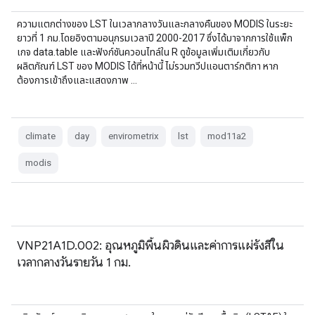
ความแตกต่างของ LST ในเวลากลางวันและกลางคืนของ MODIS ในระยะ
ยาวที่ 1 กม.โดยอิงตามอนุกรมเวลาปี 2000-2017 ซึ่งได้มาจากการใช้แพ็ก
เกจ data.table และฟังก์ชันควอนไทล์ใน R ดูข้อมูลเพิ่มเติมเกี่ยวกับ
ผลิตภัณฑ์ LST ของ MODIS ได้ที่หน้านี้ ไม่รวมทวีปแอนตาร์กติกา หาก
ต้องการเข้าถึงและแสดงภาพ …
climate
day
envirometrix
lst
mod11a2
modis
VNP21A1D.002: อุณหภูมิพื้นผิวดินและค่าการแผ่รังสีใน
เวลากลางวันรายวัน 1 กม.