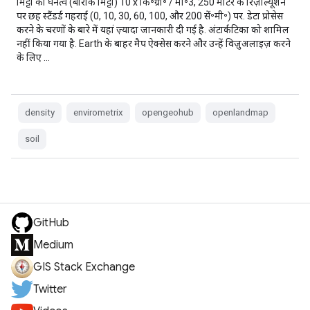
मिट्टी का घनत्व (बारीक मिट्टी) 10 x कि॰ग्रा॰ / मी॰3, 250 मीटर के रिज़ॉल्यूशन
पर छह स्टैंडर्ड गहराई (0, 10, 30, 60, 100, और 200 सें॰मी॰) पर. डेटा प्रोसेस
करने के चरणों के बारे में यहां ज़्यादा जानकारी दी गई है. अंटार्कटिका को शामिल
नहीं किया गया है. Earth के बाहर मैप ऐक्सेस करने और उन्हें विज़ुअलाइज़ करने
के लिए …
density
envirometrix
opengeohub
openlandmap
soil
GitHub
Medium
GIS Stack Exchange
Twitter