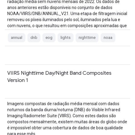
radiação média sem nuvens mensais de 2022. Os dados de
anos anteriores estão disponíveis no conjunto de dados
NOAA/VIIRS/DNB/ANNUAL_V21. Uma etapa de filtragem inicial
removeu os píxeis iluminados pelo sol, iluminados pela lua e
com nuvens, o que resultou em composições aproximadas que
contêm …
annual
dnb
eog
lights
nighttime
noaa
VIIRS Nighttime Day/Night Band Composites
Version 1
Imagens compostas de radiação média mensal com dados
noturnos da banda diurna/noturna (DNB) do Visible Infrared
Imaging Radiometer Suite (VIIRS). Como estes dados são
compostos mensalmente, existem muitas áreas do globo onde
é impossível obter uma cobertura de dados de boa qualidade
para esse mês. …