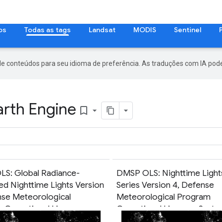
os
Todas as tags
Landsat
MODIS
Sentinel
de conteúdos para seu idioma de preferência. As traduções com IA pode
arth Engine
bookmark_border
S: Global Radiance-
DMSP OLS: Nighttime Light
ed Nighttime Lights Version
Series Version 4, Defense
nse Meteorological
Meteorological Program
 Operational Linescan
Operational Linescan Syst