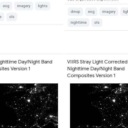
eog
imagery
lights
dmsp
eog
imagery
lig
e
ols
nighttime
ols
ighttime Day/Night Band
VIIRS Stray Light Corrected
tes Version 1
Nighttime Day/Night Band
Composites Version 1