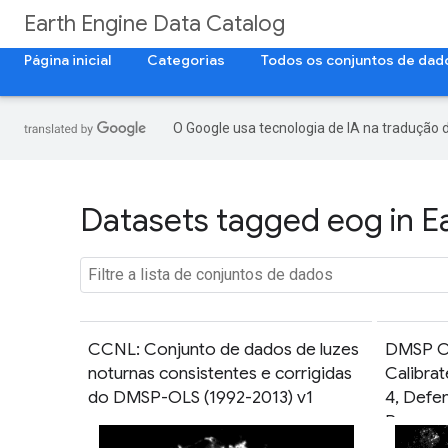
Earth Engine Data Catalog
Página inicial
Categorias
Todos os conjuntos de dad
O Google usa tecnologia de IA na tradução 
Datasets tagged eog in E
CCNL: Conjunto de dados de luzes
DMSP OL
noturnas consistentes e corrigidas
Calibrat
do DMSP-OLS (1992-2013) v1
4, Defe
Program
System