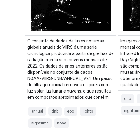
O conjunto de dados de luzes noturnas
Imagens 
globais anuais do VIIRS é uma série
mensal co
cronológica produzida a partir de grelhas de
Infrared 
radiação média sem nuvens mensais de
Day/Night
2022. Os dados de anos anteriores estão
são comp
disponíveis no conjunto de dados
muitas ár
NOAA/VIIRS/DNB/ANNUAL_V21. Um passo
obter uma
de filtragem inicial removeu os píxeis com
qualidade
luz solar, luz lunar e nuvens, o que resultou
em compostos aproximados que contêm…
dnb
nighttim
annual
dnb
eog
lights
nighttime
noaa