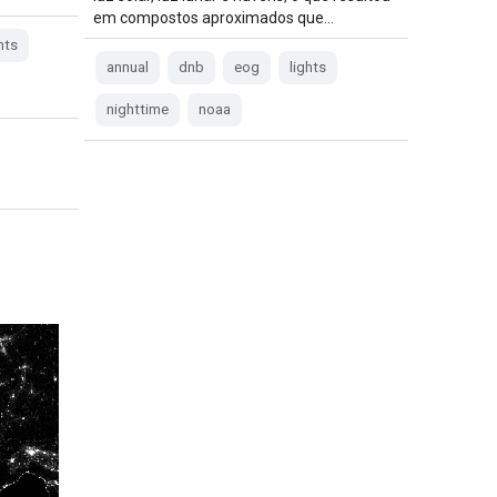
em compostos aproximados que…
hts
annual
dnb
eog
lights
nighttime
noaa