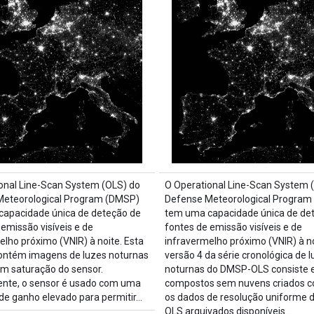
onal Line-Scan System (OLS) do
O Operational Line-Scan System 
Meteorological Program (DMSP)
Defense Meteorological Program
apacidade única de deteção de
tem uma capacidade única de de
 emissão visíveis e de
fontes de emissão visíveis e de
elho próximo (VNIR) à noite. Esta
infravermelho próximo (VNIR) à no
ontém imagens de luzes noturnas
versão 4 da série cronológica de 
em saturação do sensor.
noturnas do DMSP-OLS consiste
nte, o sensor é usado com uma
compostos sem nuvens criados c
 de ganho elevado para permitir…
os dados de resolução uniforme
OLS arquivados disponíveis…