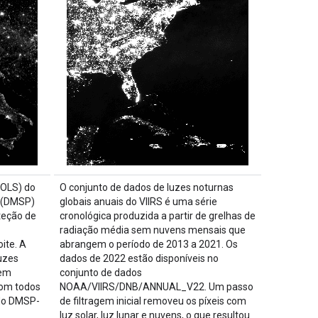
(OLS) do
O conjunto de dados de luzes noturnas
 (DMSP)
globais anuais do VIIRS é uma série
teção de
cronológica produzida a partir de grelhas de
radiação média sem nuvens mensais que
ite. A
abrangem o período de 2013 a 2021. Os
luzes
dados de 2022 estão disponíveis no
 em
conjunto de dados
om todos
NOAA/VIIRS/DNB/ANNUAL_V22. Um passo
 do DMSP-
de filtragem inicial removeu os píxeis com
luz solar, luz lunar e nuvens, o que resultou