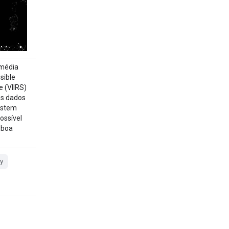
média
sible
 (VIIRS)
es dados
istem
ossível
 boa
y