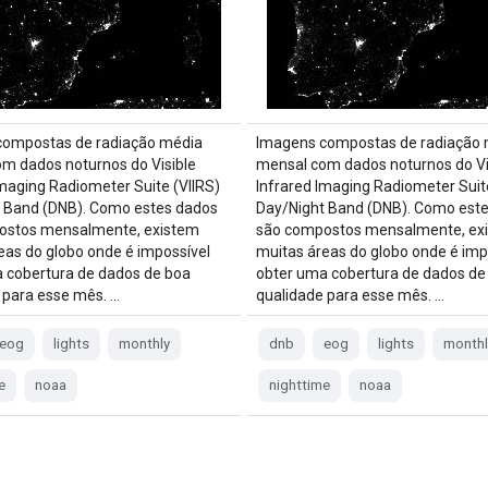
compostas de radiação média
Imagens compostas de radiação 
m dados noturnos do Visible
mensal com dados noturnos do Vi
Imaging Radiometer Suite (VIIRS)
Infrared Imaging Radiometer Suite
 Band (DNB). Como estes dados
Day/Night Band (DNB). Como est
ostos mensalmente, existem
são compostos mensalmente, ex
eas do globo onde é impossível
muitas áreas do globo onde é imp
 cobertura de dados de boa
obter uma cobertura de dados de
 para esse mês. …
qualidade para esse mês. …
eog
lights
monthly
dnb
eog
lights
monthl
e
noaa
nighttime
noaa