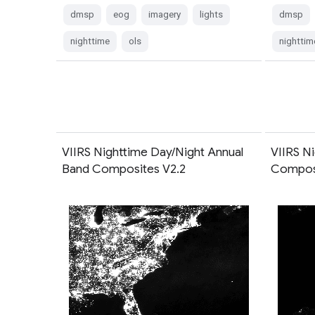
dmsp
eog
imagery
lights
dmsp
nighttime
ols
nighttim
VIIRS Nighttime Day/Night Annual
VIIRS N
Band Composites V2.2
Composi