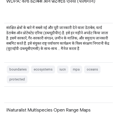
WDPA: वर्ल्ड डेटाबेस ऑन प्रोटेक्टेड एरिया (पॉलीगॉन)
संरक्षित क्षेत्रों के बारे में सबसे नई और पूरी जानकारी देने वाला डेटाबेस, वर्ल्ड
डेटाबेस ऑन प्रोटेक्टेड एरिया (डब्ल्यूडीपीए) है. इसे हर महीने अपडेट किया जाता
है. इसमें सरकारें, गैर-सरकारी संगठन, ज़मीन के मालिक, और समुदाय जानकारी
सबमिट करते हैं. इसे संयुक्त राष्ट्र पर्यावरण कार्यक्रम के विश्व संरक्षण निगरानी केंद्र
(यूएनईपी-डब्ल्यूसीएमसी) के साथ-साथ … मैनेज करता है
boundaries
ecosystems
iucn
mpa
oceans
protected
iNaturalist Multispecies Open Range Maps