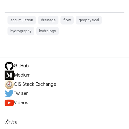
accumulation
drainage
flow
geophysical
hydrography
hydrology
GitHub
Medium
GIS Stack Exchange
Twitter
Videos
เข้าร่วม