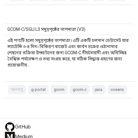
GCOM-C/SGLI L3 সমুদ্রপৃষ্ঠের তাপমাত্রা (V3)
এই পণ্যটি হলো সমুদ্রপৃষ্ঠের তাপমাত্রা। এটি একটি চলমান ডেটাসেট যার
ল্যাটেন্সি ৩-৪ দিন। বিকিরণ বাজেট এবং কার্বন চক্রের ওঠানামার
পেছনের প্রক্রিয়া উদ্ঘাটনের জন্য GCOM-C দীর্ঘমেয়াদী এবং অবিচ্ছিন্ন
বৈশ্বিক পর্যবেক্ষণ ও তথ্য সংগ্রহ করে, যা সঠিক সিদ্ধান্ত গ্রহণের জন্য
প্রয়োজনীয়…
জলবায়ু
g-portal
gcom
gcom-c
jaxa
oceans
GitHub
Medium