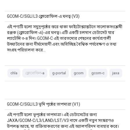
GCOM-C/SGLI L3 ক্লোরোফিল-এ ঘনত্ব (V3)
এই পণ্যটি হলো সমুদ্রপৃষ্ঠের স্তরে থাকা ফাইটোপ্ল্যাঙ্কটনে সালোকসংশ্লেষী
রঞ্জক (ক্লোরোফিল-এ)-এর ঘনত্ব। এটি একটি চলমান ডেটাসেট যার
ল্যাটেন্সি ৩-৪ দিন। GCOM-C এই তারতম্যের পেছনের কার্যপ্রণালী
উদ্ঘাটনের জন্য দীর্ঘমেয়াদী এবং অবিচ্ছিন্ন বৈশ্বিক পর্যবেক্ষণ ও তথ্য
সংগ্রহ পরিচালনা করে…
chla
ক্লোরোফিল-a
g-portal
gcom
gcom-c
jaxa
GCOM-C/SGLI L3 ভূমি পৃষ্ঠের তাপমাত্রা (V1)
এই পণ্যটি হলো ভূপৃষ্ঠের তাপমাত্রা। এই ডেটাসেটের জন্য
JAXA/GCOM-C/L3/LAND/LST/V3 নামে একটি নতুন সংস্করণও
উপলব্ধ আছে, যা প্রক্রিয়াকরণের জন্য এই অ্যালগরিদম ব্যবহার করে।