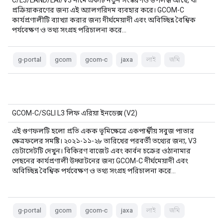
C/L3/LAND/LAI/V3 নামে একটি নতুন সংস্করণও উপলব্ধ আছে, যা
প্রক্রিয়াকরণের জন্য এই অ্যালগরিদম ব্যবহার করে। GCOM-C
কার্যপ্রণালীটি ব্যাখ্যা করার জন্য দীর্ঘমেয়াদী এবং অবিচ্ছিন্ন বৈশ্বিক
পর্যবেক্ষণ ও তথ্য সংগ্রহ পরিচালনা করে…
g-portal
gcom
gcom-c
jaxa
লাই
জমি
GCOM-C/SGLI L3 লিফ এরিয়া ইনডেক্স (V2)
এই গুণফলটি হলো প্রতি একক ভূমিক্ষেত্রে একপার্শ্বীয় সবুজ পাতার
ক্ষেত্রফলের সমষ্টি। ২০২১-১১-২৮ তারিখের পরবর্তী তথ্যের জন্য, V3
ডেটাসেটটি দেখুন। বিকিরণ বাজেট এবং কার্বন চক্রের ওঠানামার
পেছনের কার্যপ্রণালী উদ্ঘাটনের জন্য GCOM-C দীর্ঘমেয়াদী এবং
অবিচ্ছিন্ন বৈশ্বিক পর্যবেক্ষণ ও তথ্য সংগ্রহ পরিচালনা করে…
g-portal
gcom
gcom-c
jaxa
লাই
জমি