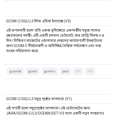
GCOM-C/SGLI L3 লিফ এরিয়া ইনডেক্স (V3)
এই গুণফলটি হলো প্রতি একক ভূমিক্ষেত্রে একপার্শ্বীয় সবুজ পাতার
ক্ষেত্রফলের সমষ্টি। এটি একটি চলমান ডেটাসেট, যার প্রাপ্তি বিলম্ব ৩-৪
দিন। বিকিরণ বাজেটের ওঠানামার পেছনের কার্যপ্রণালী উদ্ঘাটনের
জন্য GCOM-C দীর্ঘমেয়াদী ও অবিচ্ছিন্ন বৈশ্বিক পর্যবেক্ষণ এবং তথ্য
সংগ্রহ পরিচালনা করে…
g-portal
gcom
gcom-c
jaxa
লাই
জমি
GCOM-C/SGLI L3 সমুদ্র পৃষ্ঠের তাপমাত্রা (V1)
এই পণ্যটি হলো সমুদ্রপৃষ্ঠের তাপমাত্রা। এই ডেটাসেটের জন্য
JAXA/GCOM-C/L3/OCEAN/SST/V3 নামে একটি নতুন সংস্করণও