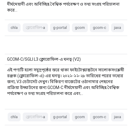
দীর্ঘমেয়াদী এবং অবিচ্ছিন্ন বৈশ্বিক পর্যবেক্ষণ ও তথ্য সংগ্রহ পরিচালনা
করে…
chla
ক্লোরোফিল-a
g-portal
gcom
gcom-c
jaxa
GCOM-C/SGLI L3 ক্লোরোফিল-এ ঘনত্ব (V2)
এই পণ্যটি হলো সমুদ্রপৃষ্ঠের স্তরে থাকা ফাইটোপ্ল্যাঙ্কটনে সালোকসংশ্লেষী
রঞ্জক (ক্লোরোফিল-এ)-এর ঘনত্ব। ২০২১-১১-২৮ তারিখের পরের তথ্যের
জন্য, V3 ডেটাসেট দেখুন। বিকিরণ বাজেটের ওঠানামার পেছনের
প্রক্রিয়া উদ্ঘাটনের জন্য GCOM-C দীর্ঘমেয়াদী এবং অবিচ্ছিন্ন বৈশ্বিক
পর্যবেক্ষণ ও তথ্য সংগ্রহ পরিচালনা করে এবং…
chla
ক্লোরোফিল-a
g-portal
gcom
gcom-c
jaxa