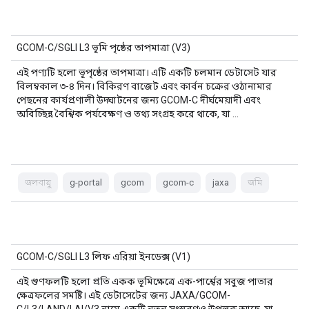
GCOM-C/SGLI L3 ভূমি পৃষ্ঠের তাপমাত্রা (V3)
এই পণ্যটি হলো ভূপৃষ্ঠের তাপমাত্রা। এটি একটি চলমান ডেটাসেট যার
বিলম্বকাল ৩-৪ দিন। বিকিরণ বাজেট এবং কার্বন চক্রের ওঠানামার
পেছনের কার্যপ্রণালী উদ্ঘাটনের জন্য GCOM-C দীর্ঘমেয়াদী এবং
অবিচ্ছিন্ন বৈশ্বিক পর্যবেক্ষণ ও তথ্য সংগ্রহ করে থাকে, যা …
জলবায়ু
g-portal
gcom
gcom-c
jaxa
জমি
GCOM-C/SGLI L3 লিফ এরিয়া ইনডেক্স (V1)
এই গুণফলটি হলো প্রতি একক ভূমিক্ষেত্রে এক-পার্শ্বের সবুজ পাতার
ক্ষেত্রফলের সমষ্টি। এই ডেটাসেটের জন্য JAXA/GCOM-