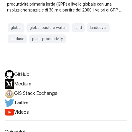
produttività primaria lorda (GPP) a livello globale con una
risoluzione spaziale di 30 m a partire dal 2000. I valori di GPP …
global
global-pasture-watch
land
landcover
landuse
plant-productivity
GitHub
Medium
GIS Stack Exchange
Twitter
Videos