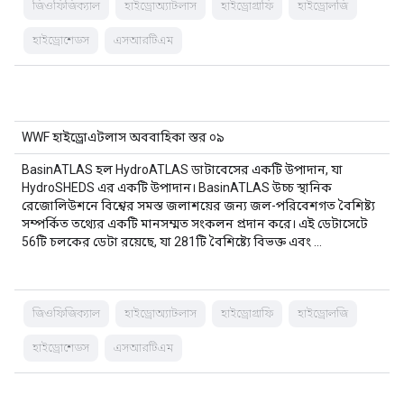
জিওফিজিক্যাল
হাইড্রোঅ্যাটলাস
হাইড্রোগ্রাফি
হাইড্রোলজি
হাইড্রোশেডস
এসআরটিএম
WWF হাইড্রোএটলাস অববাহিকা স্তর ০৯
BasinATLAS হল HydroATLAS ডাটাবেসের একটি উপাদান, যা
HydroSHEDS এর একটি উপাদান। BasinATLAS উচ্চ স্থানিক
রেজোলিউশনে বিশ্বের সমস্ত জলাশয়ের জন্য জল-পরিবেশগত বৈশিষ্ট্য
সম্পর্কিত তথ্যের একটি মানসম্মত সংকলন প্রদান করে। এই ডেটাসেটে
56টি চলকের ডেটা রয়েছে, যা 281টি বৈশিষ্ট্যে বিভক্ত এবং …
জিওফিজিক্যাল
হাইড্রোঅ্যাটলাস
হাইড্রোগ্রাফি
হাইড্রোলজি
হাইড্রোশেডস
এসআরটিএম