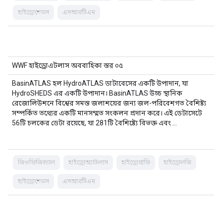
হাইড্রোশেডস
এসআরটিএম
WWF হাইড্রোএটলাস অববাহিকা স্তর ০৫
BasinATLAS হল HydroATLAS ডাটাবেসের একটি উপাদান, যা
HydroSHEDS এর একটি উপাদান। BasinATLAS উচ্চ স্থানিক
রেজোলিউশনে বিশ্বের সমস্ত জলাশয়ের জন্য জল-পরিবেশগত বৈশিষ্ট্য
সম্পর্কিত তথ্যের একটি মানসম্মত সংকলন প্রদান করে। এই ডেটাসেটে
56টি চলকের ডেটা রয়েছে, যা 281টি বৈশিষ্ট্যে বিভক্ত এবং …
জিওফিজিক্যাল
হাইড্রোঅ্যাটলাস
হাইড্রোগ্রাফি
হাইড্রোলজি
হাইড্রোশেডস
এসআরটিএম