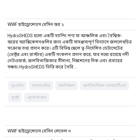
WWF হাইড্রোশেডস বেসিন স্তর ২
HydroSHEDS হলো একটি ম্যাপিং পণ্য যা আঞ্চলিক এবং বৈশ্বিক-
স্তরের অ্যাপ্লিকেশনগুলির জন্য একটি সামঞ্জস্যপূর্ণ বিন্যাসে জললেখচিত্র
সংক্রান্ত তথ্য প্রদান করে। এটি বিভিন্ন স্কেলে ভূ-নির্দেশিত ডেটাসেটের
(ভেক্টর এবং রাস্টার) একটি সংকলন প্রদান করে, যার মধ্যে রয়েছে নদী
নেটওয়ার্ক, জলবিভাজিকার সীমানা, নিষ্কাশনের দিক এবং প্রবাহের
সঞ্চয়। HydroSHEDS ভিত্তি করে তৈরি …
ভূ-ভৌত
জললেখচিত্র
জলবিজ্ঞান
জলবিভাজিকা এসআরটিএম
ভূপৃষ্ঠ
-ভূগর্ভস্থ-জল
WWF হাইড্রোশেডস বেসিন লেভেল ৩