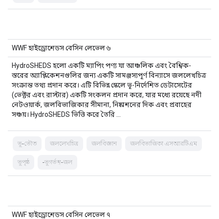
WWF হাইড্রোশেডস বেসিন লেভেল ৬
HydroSHEDS হলো একটি ম্যাপিং পণ্য যা আঞ্চলিক এবং বৈশ্বিক-
স্তরের অ্যাপ্লিকেশনগুলির জন্য একটি সামঞ্জস্যপূর্ণ বিন্যাসে জললেখচিত্র
সংক্রান্ত তথ্য প্রদান করে। এটি বিভিন্ন স্কেলে ভূ-নির্দেশিত ডেটাসেটের
(ভেক্টর এবং রাস্টার) একটি সংকলন প্রদান করে, যার মধ্যে রয়েছে নদী
নেটওয়ার্ক, জলবিভাজিকার সীমানা, নিষ্কাশনের দিক এবং প্রবাহের
সঞ্চয়। HydroSHEDS ভিত্তি করে তৈরি …
ভূ-ভৌত
জললেখচিত্র
জলবিজ্ঞান
জলবিভাজিকা এসআরটিএম
ভূপৃষ্ঠ
-ভূগর্ভস্থ-জল
WWF হাইড্রোশেডস বেসিন লেভেল ৭