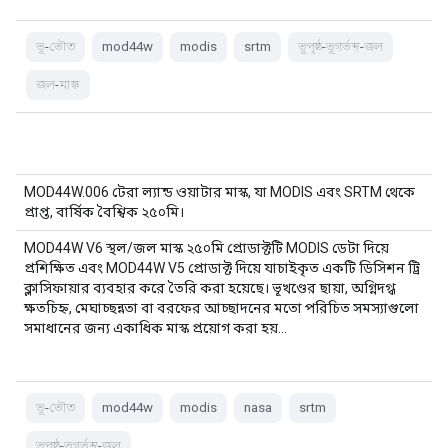
ভূ-ভৌত
mod44w
modis
srtm
ভূপৃষ্ঠ-ভূগর্ভস্থ-জল
জল-মাস্ক
MOD44W.006 টেরা ল্যান্ড ওয়াটার মাস্ক, যা MODIS এবং SRTM থেকে
প্রাপ্ত, বার্ষিক বৈশ্বিক ২৫০মি।
MOD44W V6 স্থল/জল মাস্ক ২৫০মি প্রোডাক্টটি MODIS ডেটা দিয়ে
প্রশিক্ষিত এবং MOD44W V5 প্রোডাক্ট দিয়ে যাচাইকৃত একটি ডিসিশন ট্রি
ক্লাসিফায়ার ব্যবহার করে তৈরি করা হয়েছে। ভূখণ্ডের ছায়া, অগ্নিদগ্ধ
ক্ষতচিহ্ন, মেঘাচ্ছন্নতা বা বরফের আচ্ছাদনের মতো পরিচিত সমস্যাগুলো
সমাধানের জন্য একাধিক মাস্ক প্রয়োগ করা হয়…
ভূ-ভৌত
mod44w
modis
nasa
srtm
ভূপৃষ্ঠ-ভূগর্ভস্থ-জল