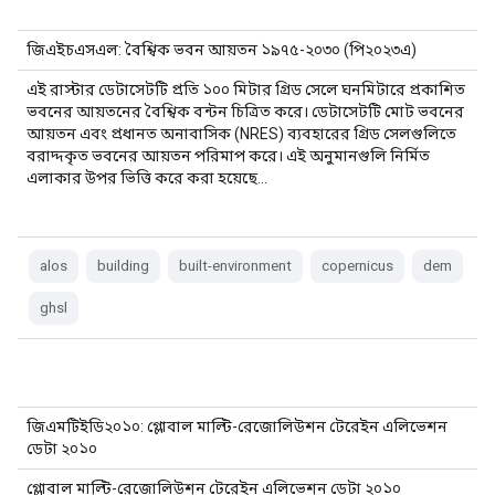
জিএইচএসএল: বৈশ্বিক ভবন আয়তন ১৯৭৫-২০৩০ (পি২০২৩এ)
এই রাস্টার ডেটাসেটটি প্রতি ১০০ মিটার গ্রিড সেলে ঘনমিটারে প্রকাশিত
ভবনের আয়তনের বৈশ্বিক বন্টন চিত্রিত করে। ডেটাসেটটি মোট ভবনের
আয়তন এবং প্রধানত অনাবাসিক (NRES) ব্যবহারের গ্রিড সেলগুলিতে
বরাদ্দকৃত ভবনের আয়তন পরিমাপ করে। এই অনুমানগুলি নির্মিত
এলাকার উপর ভিত্তি করে করা হয়েছে…
alos
building
built-environment
copernicus
dem
ghsl
জিএমটিইডি২০১০: গ্লোবাল মাল্টি-রেজোলিউশন টেরেইন এলিভেশন
ডেটা ২০১০
গ্লোবাল মাল্টি-রেজোলিউশন টেরেইন এলিভেশন ডেটা ২০১০