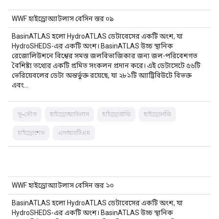
WWF হাইড্রোঅ্যাটলাস বেসিন স্তর ০৯
BasinATLAS হলো HydroATLAS ডেটাবেসের একটি অংশ, যা
HydroSHEDS-এর একটি অংশ। BasinATLAS উচ্চ স্থানিক
রেজোলিউশনে বিশ্বের সমস্ত জলবিভাজিকার জন্য জল-পরিবেশগত
বৈশিষ্ট্য তথ্যের একটি প্রমিত সংকলন প্রদান করে। এই ডেটাসেটে ৫৬টি
ভেরিয়েবলের ডেটা অন্তর্ভুক্ত রয়েছে, যা ২৮১টি অ্যাট্রিবিউটে বিভক্ত
এবং…
ভূ-ভৌত
হাইড্রোঅ্যাটলাস
হাইড্রোগ্রাফি
হাইড্রোলজি
হাইড্রোশেড
এসআরটিএম
WWF হাইড্রোঅ্যাটলাস বেসিন স্তর ১০
BasinATLAS হলো HydroATLAS ডেটাবেসের একটি অংশ, যা
HydroSHEDS-এর একটি অংশ। BasinATLAS উচ্চ স্থানিক