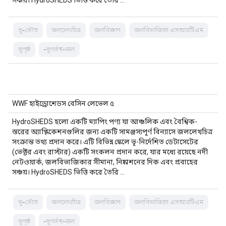
সঞ্চয়। HydroSHEDS ভিত্তি করে তৈরি …
ভূ-ভৌত
জললেখচিত্র
জলবিজ্ঞান
জলবিভাজিকা এসআরটিএম
ভূপৃষ্ঠ
-ভূগর্ভস্থ-জল
WWF হাইড্রোশেডস বেসিন লেভেল ৫
HydroSHEDS হলো একটি ম্যাপিং পণ্য যা আঞ্চলিক এবং বৈশ্বিক-
স্তরের অ্যাপ্লিকেশনগুলির জন্য একটি সামঞ্জস্যপূর্ণ বিন্যাসে জললেখচিত্র
সংক্রান্ত তথ্য প্রদান করে। এটি বিভিন্ন স্কেলে ভূ-নির্দেশিত ডেটাসেটের
(ভেক্টর এবং রাস্টার) একটি সংকলন প্রদান করে, যার মধ্যে রয়েছে নদী
নেটওয়ার্ক, জলবিভাজিকার সীমানা, নিষ্কাশনের দিক এবং প্রবাহের
সঞ্চয়। HydroSHEDS ভিত্তি করে তৈরি …
ভূ-ভৌত
জললেখচিত্র
জলবিজ্ঞান
জলবিভাজিকা এসআরটিএম
ভূপৃষ্ঠ
-ভূগর্ভস্থ-জল