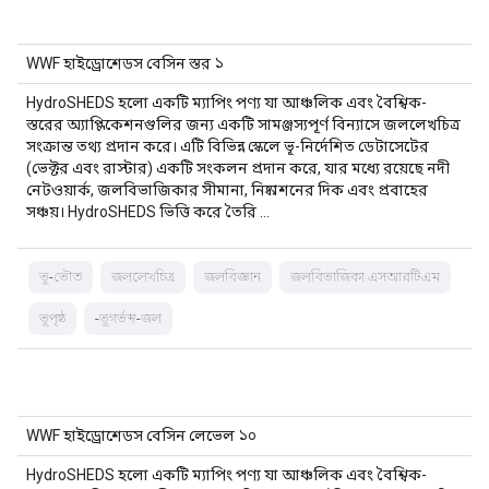
WWF হাইড্রোশেডস বেসিন স্তর ১
HydroSHEDS হলো একটি ম্যাপিং পণ্য যা আঞ্চলিক এবং বৈশ্বিক-
স্তরের অ্যাপ্লিকেশনগুলির জন্য একটি সামঞ্জস্যপূর্ণ বিন্যাসে জললেখচিত্র
সংক্রান্ত তথ্য প্রদান করে। এটি বিভিন্ন স্কেলে ভূ-নির্দেশিত ডেটাসেটের
(ভেক্টর এবং রাস্টার) একটি সংকলন প্রদান করে, যার মধ্যে রয়েছে নদী
নেটওয়ার্ক, জলবিভাজিকার সীমানা, নিষ্কাশনের দিক এবং প্রবাহের
সঞ্চয়। HydroSHEDS ভিত্তি করে তৈরি …
ভূ-ভৌত
জললেখচিত্র
জলবিজ্ঞান
জলবিভাজিকা এসআরটিএম
ভূপৃষ্ঠ
-ভূগর্ভস্থ-জল
WWF হাইড্রোশেডস বেসিন লেভেল ১০
HydroSHEDS হলো একটি ম্যাপিং পণ্য যা আঞ্চলিক এবং বৈশ্বিক-