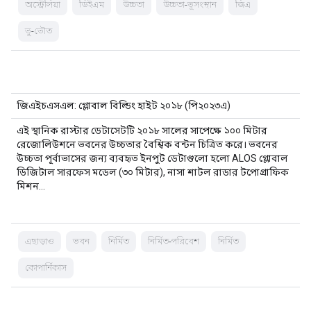
অস্ট্রেলিয়া
ডিইএম
উচ্চতা
উচ্চতা-ভূসংস্থান
জিএ
ভূ-ভৌত
জিএইচএসএল: গ্লোবাল বিল্ডিং হাইট ২০১৮ (পি২০২৩এ)
এই স্থানিক রাস্টার ডেটাসেটটি ২০১৮ সালের সাপেক্ষে ১০০ মিটার
রেজোলিউশনে ভবনের উচ্চতার বৈশ্বিক বন্টন চিত্রিত করে। ভবনের
উচ্চতা পূর্বাভাসের জন্য ব্যবহৃত ইনপুট ডেটাগুলো হলো ALOS গ্লোবাল
ডিজিটাল সারফেস মডেল (৩০ মিটার), নাসা শাটল রাডার টপোগ্রাফিক
মিশন…
এছাড়াও
ভবন
নির্মিত
নির্মিত-পরিবেশ
নির্মিত
কোপার্নিকাস