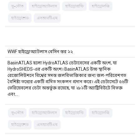
ভূ-ভৌত
হাইড্রোঅ্যাটলাস
হাইড্রোগ্রাফি
হাইড্রোলজি
হাইড্রোশেড
এসআরটিএম
WWF হাইড্রোঅ্যাটলাস বেসিন স্তর ১২
BasinATLAS হলো HydroATLAS ডেটাবেসের একটি অংশ, যা
HydroSHEDS-এর একটি অংশ। BasinATLAS উচ্চ স্থানিক
রেজোলিউশনে বিশ্বের সমস্ত জলবিভাজিকার জন্য জল-পরিবেশগত
বৈশিষ্ট্য তথ্যের একটি প্রমিত সংকলন প্রদান করে। এই ডেটাসেটে ৫৬টি
ভেরিয়েবলের ডেটা অন্তর্ভুক্ত রয়েছে, যা ২৮১টি অ্যাট্রিবিউটে বিভক্ত
এবং…
ভূ-ভৌত
হাইড্রোঅ্যাটলাস
হাইড্রোগ্রাফি
হাইড্রোলজি
হাইড্রোশেড
এসআরটিএম