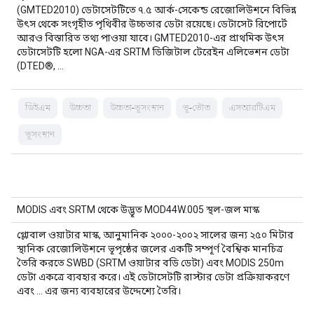
(GMTED2010) ডেটাসেটটিতে ৭.৫ আর্ক-সেকেন্ড রেজোলিউশনে বিভিন্ন
উৎস থেকে সংগৃহীত পৃথিবীর উচ্চতার ডেটা রয়েছে। ডেটাসেট রিপোর্টে
আরও বিস্তারিত তথ্য পাওয়া যাবে। GMTED2010-এর প্রাথমিক উৎস
ডেটাসেটটি হলো NGA-এর SRTM ডিজিটাল টেরেইন এলিভেশন ডেটা
(DTED®, …
ডিইএম
উচ্চতা
উচ্চতা-ভূসংস্থান
ভূ-ভৌত
এসআরটিএম
ভূসংস্থান
MODIS এবং SRTM থেকে উদ্ভূত MOD44W.005 স্থল-জল মাস্ক
গ্লোবাল ওয়াটার মাস্ক, আনুমানিক ২০০০-২০০২ সালের জন্য ২৫০ মিটার
স্থানিক রেজোলিউশনে ভূপৃষ্ঠের জলের একটি সম্পূর্ণ বৈশ্বিক মানচিত্র
তৈরি করতে SWBD (SRTM ওয়াটার বডি ডেটা) এবং MODIS 250m
ডেটা একত্রে ব্যবহার করে। এই ডেটাসেটটি রাস্টার ডেটা প্রক্রিয়াকরণে
এবং … এর জন্য ব্যবহারের উদ্দেশ্যে তৈরি।