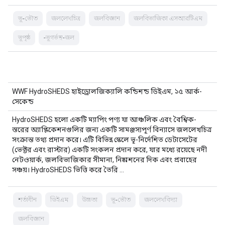
ভূ-ভৌত
জললেখচিত্র
জলবিজ্ঞান
জলবিভাজিকা এসআরটিএম
ভূপৃষ্ঠ
-ভূগর্ভস্থ-জল
WWF HydroSHEDS হাইড্রোলজিক্যালি কন্ডিশন্ড ডিইএম, ১৫ আর্ক-
সেকেন্ড
HydroSHEDS হলো একটি ম্যাপিং পণ্য যা আঞ্চলিক এবং বৈশ্বিক-
স্তরের অ্যাপ্লিকেশনগুলির জন্য একটি সামঞ্জস্যপূর্ণ বিন্যাসে জললেখচিত্র
সংক্রান্ত তথ্য প্রদান করে। এটি বিভিন্ন স্কেলে ভূ-নির্দেশিত ডেটাসেটের
(ভেক্টর এবং রাস্টার) একটি সংকলন প্রদান করে, যার মধ্যে রয়েছে নদী
নেটওয়ার্ক, জলবিভাজিকার সীমানা, নিষ্কাশনের দিক এবং প্রবাহের
সঞ্চয়। HydroSHEDS ভিত্তি করে তৈরি …
শর্তাধীন
ডিইএম
উচ্চতা
ভূ-ভৌত
জললেখবিদ্যা
জলবিজ্ঞান