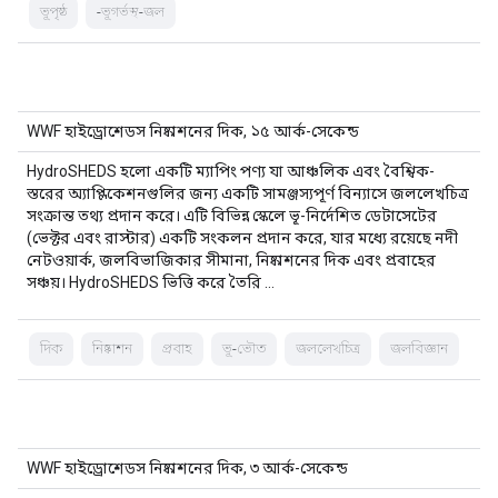
ভূপৃষ্ঠ
-ভূগর্ভস্থ-জল
WWF হাইড্রোশেডস নিষ্কাশনের দিক, ১৫ আর্ক-সেকেন্ড
HydroSHEDS হলো একটি ম্যাপিং পণ্য যা আঞ্চলিক এবং বৈশ্বিক-
স্তরের অ্যাপ্লিকেশনগুলির জন্য একটি সামঞ্জস্যপূর্ণ বিন্যাসে জললেখচিত্র
সংক্রান্ত তথ্য প্রদান করে। এটি বিভিন্ন স্কেলে ভূ-নির্দেশিত ডেটাসেটের
(ভেক্টর এবং রাস্টার) একটি সংকলন প্রদান করে, যার মধ্যে রয়েছে নদী
নেটওয়ার্ক, জলবিভাজিকার সীমানা, নিষ্কাশনের দিক এবং প্রবাহের
সঞ্চয়। HydroSHEDS ভিত্তি করে তৈরি …
দিক
নিষ্কাশন
প্রবাহ
ভূ-ভৌত
জললেখচিত্র
জলবিজ্ঞান
WWF হাইড্রোশেডস নিষ্কাশনের দিক, ৩ আর্ক-সেকেন্ড