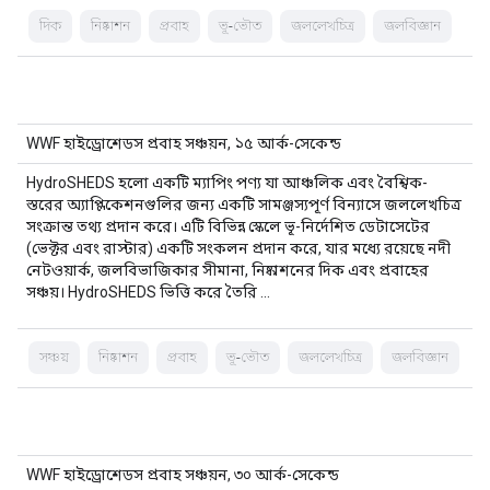
দিক
নিষ্কাশন
প্রবাহ
ভূ-ভৌত
জললেখচিত্র
জলবিজ্ঞান
WWF হাইড্রোশেডস প্রবাহ সঞ্চয়ন, ১৫ আর্ক-সেকেন্ড
HydroSHEDS হলো একটি ম্যাপিং পণ্য যা আঞ্চলিক এবং বৈশ্বিক-
স্তরের অ্যাপ্লিকেশনগুলির জন্য একটি সামঞ্জস্যপূর্ণ বিন্যাসে জললেখচিত্র
সংক্রান্ত তথ্য প্রদান করে। এটি বিভিন্ন স্কেলে ভূ-নির্দেশিত ডেটাসেটের
(ভেক্টর এবং রাস্টার) একটি সংকলন প্রদান করে, যার মধ্যে রয়েছে নদী
নেটওয়ার্ক, জলবিভাজিকার সীমানা, নিষ্কাশনের দিক এবং প্রবাহের
সঞ্চয়। HydroSHEDS ভিত্তি করে তৈরি …
সঞ্চয়
নিষ্কাশন
প্রবাহ
ভূ-ভৌত
জললেখচিত্র
জলবিজ্ঞান
WWF হাইড্রোশেডস প্রবাহ সঞ্চয়ন, ৩০ আর্ক-সেকেন্ড