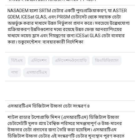
NASADEM হলো SRTM ডেটার একটি পুনঃপ্রক্রিয়াকরণ, যা ASTER
GDEM, ICESat GLAS, এবং PRISM ডেটাসেট থেকে সহায়ক ডেটা
অন্তর্ভুক্ত করার মাধ্যমে উন্নত নির্ভুলতা প্রদান করে। সবচেয়ে উল্লেখযোগ্য
প্রক্রিয়াকরণ উন্নতিগুলোর মধ্যে রয়েছে উন্নত ফেজ আনর‍্যাপিংয়ের
মাধ্যমে ভয়েড হ্রাস এবং নিয়ন্ত্রণের জন্য ICESat GLAS ডেটা ব্যবহার
করা। ডকুমেন্টেশন: ব্যবহারকারী নির্দেশিকা
ডিইএম
এলিভেশন
এলিভেশন-টপোগ্রাফি
জিওফিজিক্যাল
নাসা
এসআরটিএম
এসআরটিএম ডিজিটাল উচ্চতা ডেটা সংস্করণ ৪
শাটল রাডার টপোগ্রাফি মিশন (এসআরটিএম) ডিজিটাল উচ্চতা
ডেটাসেটটি মূলত প্রায় বৈশ্বিক পরিসরে সামঞ্জস্যপূর্ণ ও উচ্চ-মানের
উচ্চতার ডেটা প্রদানের জন্য তৈরি করা হয়েছিল। এসআরটিএম
ডিজিটাল উচ্চতা ডেটার এই সংস্করণটি ডেটার শূন্যস্থান পূরণ করতে