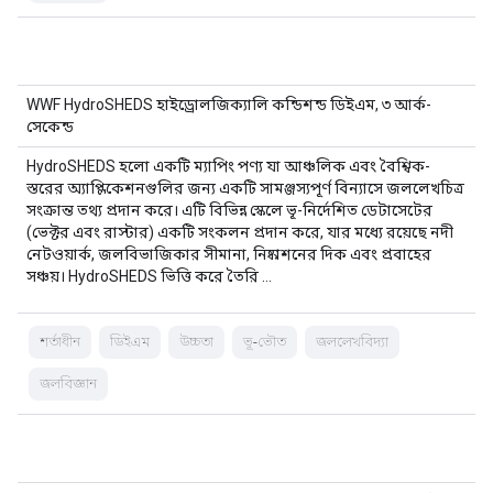
WWF HydroSHEDS হাইড্রোলজিক্যালি কন্ডিশন্ড ডিইএম, ৩ আর্ক-
সেকেন্ড
HydroSHEDS হলো একটি ম্যাপিং পণ্য যা আঞ্চলিক এবং বৈশ্বিক-
স্তরের অ্যাপ্লিকেশনগুলির জন্য একটি সামঞ্জস্যপূর্ণ বিন্যাসে জললেখচিত্র
সংক্রান্ত তথ্য প্রদান করে। এটি বিভিন্ন স্কেলে ভূ-নির্দেশিত ডেটাসেটের
(ভেক্টর এবং রাস্টার) একটি সংকলন প্রদান করে, যার মধ্যে রয়েছে নদী
নেটওয়ার্ক, জলবিভাজিকার সীমানা, নিষ্কাশনের দিক এবং প্রবাহের
সঞ্চয়। HydroSHEDS ভিত্তি করে তৈরি …
শর্তাধীন
ডিইএম
উচ্চতা
ভূ-ভৌত
জললেখবিদ্যা
জলবিজ্ঞান