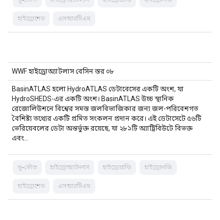
হাইড্রোশেড
এসআরটিএম
WWF হাইড্রোঅ্যাটলাস বেসিন স্তর ০৮
BasinATLAS হলো HydroATLAS ডেটাবেসের একটি অংশ, যা
HydroSHEDS-এর একটি অংশ। BasinATLAS উচ্চ স্থানিক
রেজোলিউশনে বিশ্বের সমস্ত জলবিভাজিকার জন্য জল-পরিবেশগত
বৈশিষ্ট্য তথ্যের একটি প্রমিত সংকলন প্রদান করে। এই ডেটাসেটে ৫৬টি
ভেরিয়েবলের ডেটা অন্তর্ভুক্ত রয়েছে, যা ২৮১টি অ্যাট্রিবিউটে বিভক্ত
এবং…
ভূ-ভৌত
হাইড্রোঅ্যাটলাস
হাইড্রোগ্রাফি
হাইড্রোলজি
হাইড্রোশেড
এসআরটিএম