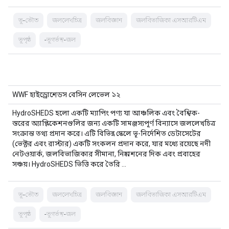
ভূ-ভৌত
জললেখচিত্র
জলবিজ্ঞান
জলবিভাজিকা এসআরটিএম
ভূপৃষ্ঠ
-ভূগর্ভস্থ-জল
WWF হাইড্রোশেডস বেসিন লেভেল ১২
HydroSHEDS হলো একটি ম্যাপিং পণ্য যা আঞ্চলিক এবং বৈশ্বিক-
স্তরের অ্যাপ্লিকেশনগুলির জন্য একটি সামঞ্জস্যপূর্ণ বিন্যাসে জললেখচিত্র
সংক্রান্ত তথ্য প্রদান করে। এটি বিভিন্ন স্কেলে ভূ-নির্দেশিত ডেটাসেটের
(ভেক্টর এবং রাস্টার) একটি সংকলন প্রদান করে, যার মধ্যে রয়েছে নদী
নেটওয়ার্ক, জলবিভাজিকার সীমানা, নিষ্কাশনের দিক এবং প্রবাহের
সঞ্চয়। HydroSHEDS ভিত্তি করে তৈরি …
ভূ-ভৌত
জললেখচিত্র
জলবিজ্ঞান
জলবিভাজিকা এসআরটিএম
ভূপৃষ্ঠ
-ভূগর্ভস্থ-জল