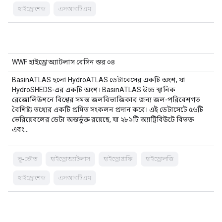
হাইড্রোশেড
এসআরটিএম
WWF হাইড্রোঅ্যাটলাস বেসিন স্তর ০৪
BasinATLAS হলো HydroATLAS ডেটাবেসের একটি অংশ, যা
HydroSHEDS-এর একটি অংশ। BasinATLAS উচ্চ স্থানিক
রেজোলিউশনে বিশ্বের সমস্ত জলবিভাজিকার জন্য জল-পরিবেশগত
বৈশিষ্ট্য তথ্যের একটি প্রমিত সংকলন প্রদান করে। এই ডেটাসেটে ৫৬টি
ভেরিয়েবলের ডেটা অন্তর্ভুক্ত রয়েছে, যা ২৮১টি অ্যাট্রিবিউটে বিভক্ত
এবং…
ভূ-ভৌত
হাইড্রোঅ্যাটলাস
হাইড্রোগ্রাফি
হাইড্রোলজি
হাইড্রোশেড
এসআরটিএম