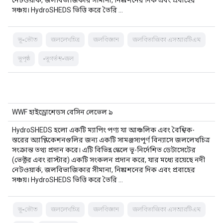
নেটওয়ার্ক, জলবিভাজিকার সীমানা, নিষ্কাশনের দিক এবং প্রবাহের
সঞ্চয়। HydroSHEDS ভিত্তি করে তৈরি …
ভূ-ভৌত
জললেখচিত্র
জলবিজ্ঞান
জলবিভাজিকা এসআরটিএম
ভূপৃষ্ঠ
-ভূগর্ভস্থ-জল
WWF হাইড্রোশেডস বেসিন লেভেল ৯
HydroSHEDS হলো একটি ম্যাপিং পণ্য যা আঞ্চলিক এবং বৈশ্বিক-
স্তরের অ্যাপ্লিকেশনগুলির জন্য একটি সামঞ্জস্যপূর্ণ বিন্যাসে জললেখচিত্র
সংক্রান্ত তথ্য প্রদান করে। এটি বিভিন্ন স্কেলে ভূ-নির্দেশিত ডেটাসেটের
(ভেক্টর এবং রাস্টার) একটি সংকলন প্রদান করে, যার মধ্যে রয়েছে নদী
নেটওয়ার্ক, জলবিভাজিকার সীমানা, নিষ্কাশনের দিক এবং প্রবাহের
সঞ্চয়। HydroSHEDS ভিত্তি করে তৈরি …
ভূ-ভৌত
জললেখচিত্র
জলবিজ্ঞান
জলবিভাজিকা এসআরটিএম