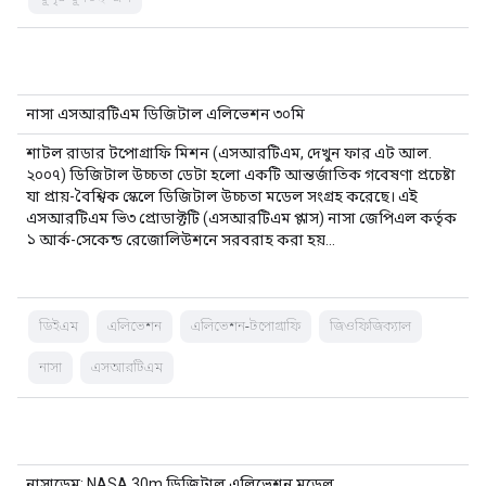
নাসা এসআরটিএম ডিজিটাল এলিভেশন ৩০মি
শাটল রাডার টপোগ্রাফি মিশন (এসআরটিএম, দেখুন ফার এট আল.
২০০৭) ডিজিটাল উচ্চতা ডেটা হলো একটি আন্তর্জাতিক গবেষণা প্রচেষ্টা
যা প্রায়-বৈশ্বিক স্কেলে ডিজিটাল উচ্চতা মডেল সংগ্রহ করেছে। এই
এসআরটিএম ভি৩ প্রোডাক্টটি (এসআরটিএম প্লাস) নাসা জেপিএল কর্তৃক
১ আর্ক-সেকেন্ড রেজোলিউশনে সরবরাহ করা হয়…
ডিইএম
এলিভেশন
এলিভেশন-টপোগ্রাফি
জিওফিজিক্যাল
নাসা
এসআরটিএম
নাসাডেম: NASA 30m ডিজিটাল এলিভেশন মডেল