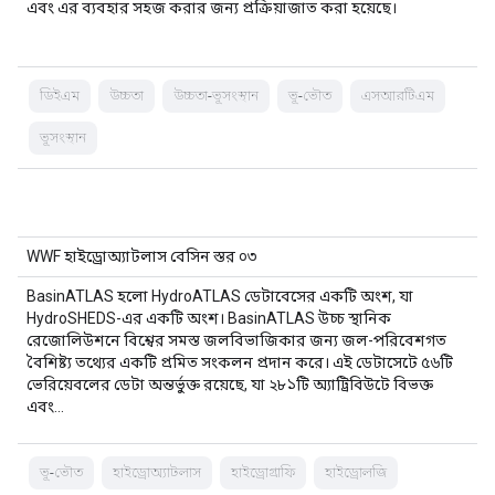
এবং এর ব্যবহার সহজ করার জন্য প্রক্রিয়াজাত করা হয়েছে।
ডিইএম
উচ্চতা
উচ্চতা-ভূসংস্থান
ভূ-ভৌত
এসআরটিএম
ভূসংস্থান
WWF হাইড্রোঅ্যাটলাস বেসিন স্তর ০৩
BasinATLAS হলো HydroATLAS ডেটাবেসের একটি অংশ, যা
HydroSHEDS-এর একটি অংশ। BasinATLAS উচ্চ স্থানিক
রেজোলিউশনে বিশ্বের সমস্ত জলবিভাজিকার জন্য জল-পরিবেশগত
বৈশিষ্ট্য তথ্যের একটি প্রমিত সংকলন প্রদান করে। এই ডেটাসেটে ৫৬টি
ভেরিয়েবলের ডেটা অন্তর্ভুক্ত রয়েছে, যা ২৮১টি অ্যাট্রিবিউটে বিভক্ত
এবং…
ভূ-ভৌত
হাইড্রোঅ্যাটলাস
হাইড্রোগ্রাফি
হাইড্রোলজি