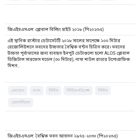
জিএইচএসএল: গ্লোবাল বিল্ডিং হাইট ২০১৮ (পি২০২৩এ)
এই স্থানিক রাস্টার ডেটাসেটটি ২০১৮ সালের সাপেক্ষে ১০০ মিটার
রেজোলিউশনে ভবনের উচ্চতার বৈশ্বিক বন্টন চিত্রিত করে। ভবনের
উচ্চতা পূর্বাভাসের জন্য ব্যবহৃত ইনপুট ডেটাগুলো হলো ALOS গ্লোবাল
ডিজিটাল সারফেস মডেল (৩০ মিটার), নাসা শাটল রাডার টপোগ্রাফিক
মিশন…
এছাড়াও
ভবন
নির্মিত
নির্মিত-পরিবেশ
নির্মিত
কোপার্নিকাস
জিএইচএসএল: বৈশ্বিক ভবন আয়তন ১৯৭৫-২০৩০ (পি২০২৩এ)