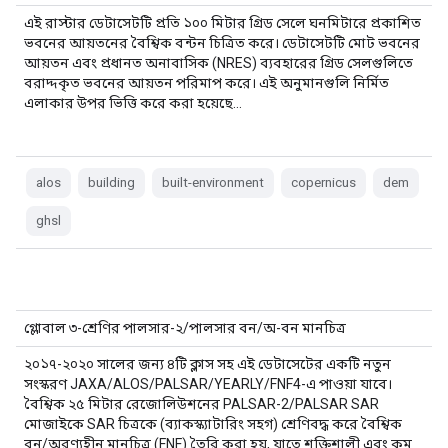
এই রাস্টার ডেটাসেটটি প্রতি ১০০ মিটার গ্রিড সেলে ঘনমিটারে প্রকাশিত
ভবনের আয়তনের বৈশ্বিক বন্টন চিত্রিত করে। ডেটাসেটটি মোট ভবনের
আয়তন এবং প্রধানত অনাবাসিক (NRES) ব্যবহারের গ্রিড সেলগুলিতে
বরাদ্দকৃত ভবনের আয়তন পরিমাপ করে। এই অনুমানগুলি নির্মিত
এলাকার উপর ভিত্তি করে করা হয়েছে…
alos
building
built-environment
copernicus
dem
ghsl
গ্লোবাল ৩-শ্রেণির পালসার-২/পালসার বন/অ-বন মানচিত্র
২০১৭-২০২০ সালের জন্য ৪টি ক্লাস সহ এই ডেটাসেটের একটি নতুন
সংস্করণ JAXA/ALOS/PALSAR/YEARLY/FNF4-এ পাওয়া যাবে।
বৈশ্বিক ২৫ মিটার রেজোলিউশনের PALSAR-2/PALSAR SAR
মোজাইকে SAR চিত্রকে (ব্যাকস্ক্যাটারিং সহগ) শ্রেণিবদ্ধ করে বৈশ্বিক
বন/অরণ্যহীন মানচিত্র (FNF) তৈরি করা হয়, যাতে শক্তিশালী এবং কম