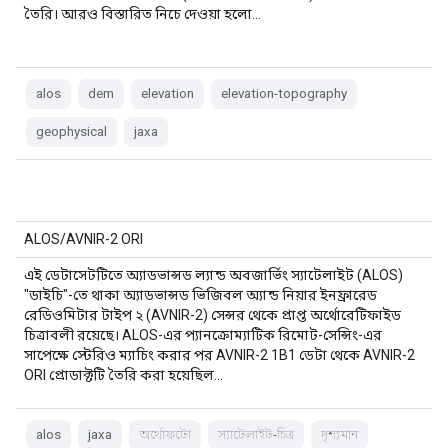
তৈরি। আরও বিস্তারিত নিচে দেওয়া হলো…
alos
dem
elevation
elevation-topography
geophysical
jaxa
ALOS/AVNIR-2 ORI
এই ডেটাসেটটিতে অ্যাডভান্সড ল্যান্ড অবজার্ভিং স্যাটেলাইট (ALOS)
"ডাইচি"-তে থাকা অ্যাডভান্সড ভিজিবল অ্যান্ড নিয়ার ইনফ্রারেড
রেডিওমিটার টাইপ ২ (AVNIR-2) সেন্সর থেকে প্রাপ্ত অর্থোরেটিফাইড
চিত্রাবলী রয়েছে। ALOS-এর প্যানক্রোম্যাটিক রিমোট-সেন্সিং-এর
সাপেক্ষে স্টেরিও ম্যাচিং করার পর AVNIR-2 1B1 ডেটা থেকে AVNIR-2
ORI প্রোডাক্টটি তৈরি করা হয়েছিল…
alos
jaxa
অর্থোফটো
স্যাটেলাইট-চিত্র
দৃশ্যমান