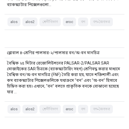
ব্যাকস্ক্যাটার পিক্সেলগুলো…
alos
alos2
শ্রেণীবিভাগ
eroc
বন
বন-জৈবভর
গ্লোবাল ৪-শ্রেণির পালসার-২/পালসার বন/অ-বন মানচিত্র
বৈশ্বিক ২৫ মিটার রেজোলিউশনের PALSAR-2/PALSAR SAR
মোজাইকের SAR চিত্রকে (ব্যাকস্ক্যাটারিং সহগ) শ্রেণিবদ্ধ করার মাধ্যমে
বৈশ্বিক বন/অ-বন মানচিত্র (FNF) তৈরি করা হয়, যাতে শক্তিশালী এবং
কম ব্যাকস্ক্যাটার পিক্সেলগুলিকে যথাক্রমে "বন" এবং "অ-বন" হিসাবে
চিহ্নিত করা হয়। এখানে, "বন" বলতে প্রাকৃতিক বনকে বোঝানো হয়েছে
যার …
alos
alos2
শ্রেণীবিভাগ
eroc
বন
বন-জৈবভর