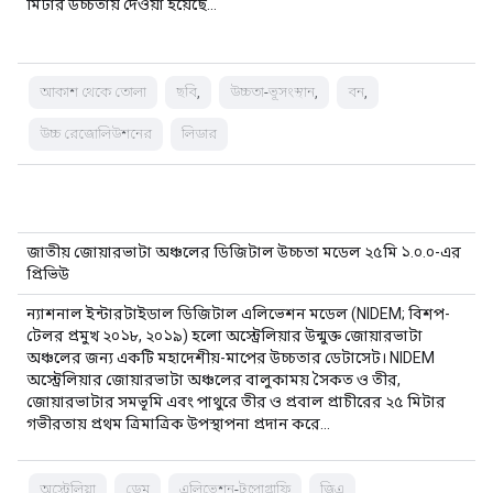
মিটার উচ্চতায় দেওয়া হয়েছে…
আকাশ থেকে তোলা
ছবি,
উচ্চতা-ভূসংস্থান,
বন,
উচ্চ রেজোলিউশনের
লিডার
জাতীয় জোয়ারভাটা অঞ্চলের ডিজিটাল উচ্চতা মডেল ২৫মি ১.০.০-এর
প্রিভিউ
ন্যাশনাল ইন্টারটাইডাল ডিজিটাল এলিভেশন মডেল (NIDEM; বিশপ-
টেলর প্রমুখ ২০১৮, ২০১৯) হলো অস্ট্রেলিয়ার উন্মুক্ত জোয়ারভাটা
অঞ্চলের জন্য একটি মহাদেশীয়-মাপের উচ্চতার ডেটাসেট। NIDEM
অস্ট্রেলিয়ার জোয়ারভাটা অঞ্চলের বালুকাময় সৈকত ও তীর,
জোয়ারভাটার সমভূমি এবং পাথুরে তীর ও প্রবাল প্রাচীরের ২৫ মিটার
গভীরতায় প্রথম ত্রিমাত্রিক উপস্থাপনা প্রদান করে…
অস্ট্রেলিয়া
ডেম
এলিভেশন-টপোগ্রাফি
জিএ