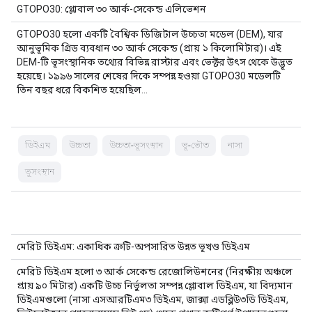
GTOPO30: গ্লোবাল ৩০ আর্ক-সেকেন্ড এলিভেশন
GTOPO30 হলো একটি বৈশ্বিক ডিজিটাল উচ্চতা মডেল (DEM), যার
আনুভূমিক গ্রিড ব্যবধান ৩০ আর্ক সেকেন্ড (প্রায় ১ কিলোমিটার)। এই
DEM-টি ভূসংস্থানিক তথ্যের বিভিন্ন রাস্টার এবং ভেক্টর উৎস থেকে উদ্ভূত
হয়েছে। ১৯৯৬ সালের শেষের দিকে সম্পন্ন হওয়া GTOPO30 মডেলটি
তিন বছর ধরে বিকশিত হয়েছিল…
ডিইএম
উচ্চতা
উচ্চতা-ভূসংস্থান
ভূ-ভৌত
নাসা
ভূসংস্থান
মেরিট ডিইএম: একাধিক ত্রুটি-অপসারিত উন্নত ভূখণ্ড ডিইএম
মেরিট ডিইএম হলো ৩ আর্ক সেকেন্ড রেজোলিউশনের (নিরক্ষীয় অঞ্চলে
প্রায় ৯০ মিটার) একটি উচ্চ নির্ভুলতা সম্পন্ন গ্লোবাল ডিইএম, যা বিদ্যমান
ডিইএমগুলো (নাসা এসআরটিএম৩ ডিইএম, জাক্সা এডব্লিউ৩ডি ডিইএম,