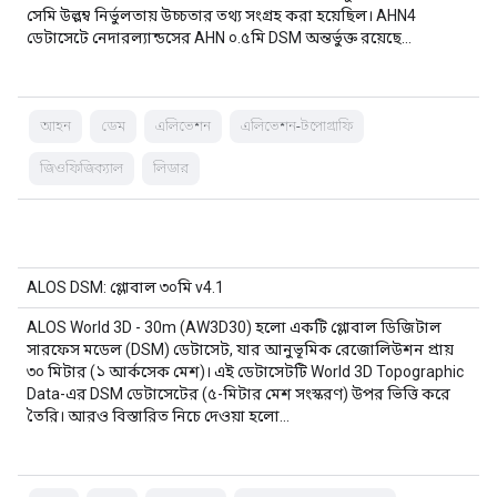
সেমি উল্লম্ব নির্ভুলতায় উচ্চতার তথ্য সংগ্রহ করা হয়েছিল। AHN4
ডেটাসেটে নেদারল্যান্ডসের AHN ০.৫মি DSM অন্তর্ভুক্ত রয়েছে…
আহন
ডেম
এলিভেশন
এলিভেশন-টপোগ্রাফি
জিওফিজিক্যাল
লিডার
ALOS DSM: গ্লোবাল ৩০মি v4.1
ALOS World 3D - 30m (AW3D30) হলো একটি গ্লোবাল ডিজিটাল
সারফেস মডেল (DSM) ডেটাসেট, যার আনুভূমিক রেজোলিউশন প্রায়
৩০ মিটার (১ আর্কসেক মেশ)। এই ডেটাসেটটি World 3D Topographic
Data-এর DSM ডেটাসেটের (৫-মিটার মেশ সংস্করণ) উপর ভিত্তি করে
তৈরি। আরও বিস্তারিত নিচে দেওয়া হলো…