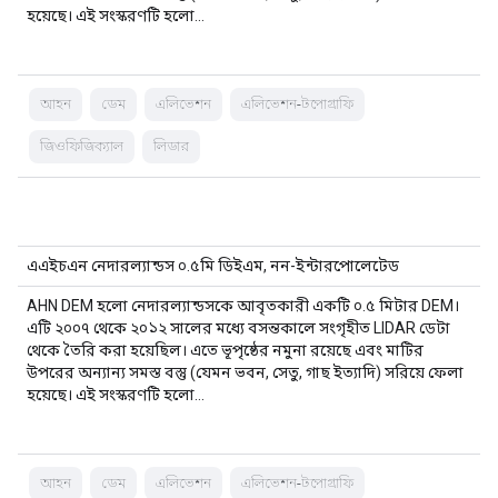
হয়েছে। এই সংস্করণটি হলো…
আহন
ডেম
এলিভেশন
এলিভেশন-টপোগ্রাফি
জিওফিজিক্যাল
লিডার
এএইচএন নেদারল্যান্ডস ০.৫মি ডিইএম, নন-ইন্টারপোলেটেড
AHN DEM হলো নেদারল্যান্ডসকে আবৃতকারী একটি ০.৫ মিটার DEM।
এটি ২০০৭ থেকে ২০১২ সালের মধ্যে বসন্তকালে সংগৃহীত LIDAR ডেটা
থেকে তৈরি করা হয়েছিল। এতে ভূপৃষ্ঠের নমুনা রয়েছে এবং মাটির
উপরের অন্যান্য সমস্ত বস্তু (যেমন ভবন, সেতু, গাছ ইত্যাদি) সরিয়ে ফেলা
হয়েছে। এই সংস্করণটি হলো…
আহন
ডেম
এলিভেশন
এলিভেশন-টপোগ্রাফি