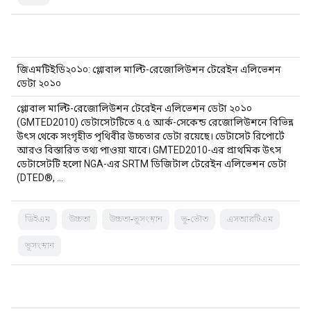
জিএমটিইডি২০১০: গ্লোবাল মাল্টি-রেজোলিউশন টেরেইন এলিভেশন
ডেটা ২০১০
গ্লোবাল মাল্টি-রেজোলিউশন টেরেইন এলিভেশন ডেটা ২০১০
(GMTED2010) ডেটাসেটটিতে ৭.৫ আর্ক-সেকেন্ড রেজোলিউশনে বিভিন্ন
উৎস থেকে সংগৃহীত পৃথিবীর উচ্চতার ডেটা রয়েছে। ডেটাসেট রিপোর্টে
আরও বিস্তারিত তথ্য পাওয়া যাবে। GMTED2010-এর প্রাথমিক উৎস
ডেটাসেটটি হলো NGA-এর SRTM ডিজিটাল টেরেইন এলিভেশন ডেটা
(DTED®, …
ডিইএম
উচ্চতা
উচ্চতা-ভূসংস্থান
ভূ-ভৌত
এসআরটিএম
ভূসংস্থান