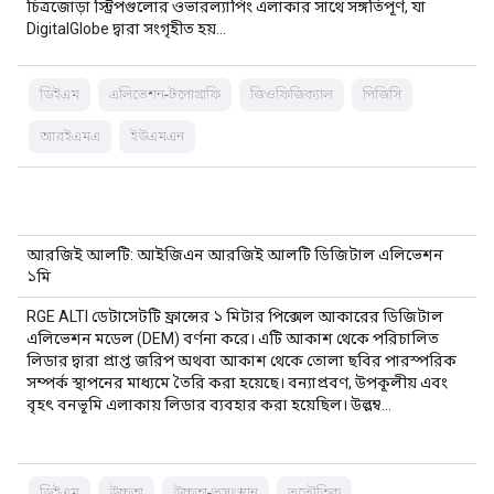
চিত্রজোড়া স্ট্রিপগুলোর ওভারল্যাপিং এলাকার সাথে সঙ্গতিপূর্ণ, যা
DigitalGlobe দ্বারা সংগৃহীত হয়…
ডিইএম
এলিভেশন-টপোগ্রাফি
জিওফিজিক্যাল
পিজিসি
আরইএমএ
ইউএমএন
আরজিই আলটি: আইজিএন আরজিই আলটি ডিজিটাল এলিভেশন
১মি
RGE ALTI ডেটাসেটটি ফ্রান্সের ১ মিটার পিক্সেল আকারের ডিজিটাল
এলিভেশন মডেল (DEM) বর্ণনা করে। এটি আকাশ থেকে পরিচালিত
লিডার দ্বারা প্রাপ্ত জরিপ অথবা আকাশ থেকে তোলা ছবির পারস্পরিক
সম্পর্ক স্থাপনের মাধ্যমে তৈরি করা হয়েছে। বন্যাপ্রবণ, উপকূলীয় এবং
বৃহৎ বনভূমি এলাকায় লিডার ব্যবহার করা হয়েছিল। উল্লম্ব…
ডিইএম
উচ্চতা
উচ্চতা-ভূসংস্থান
ভূভৌতিক