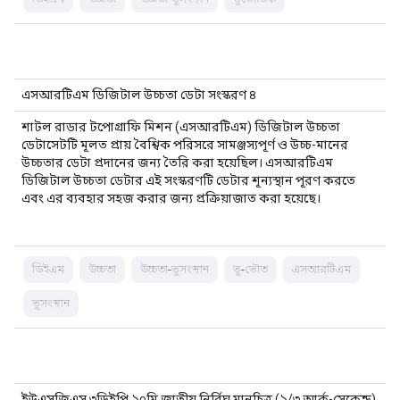
এসআরটিএম ডিজিটাল উচ্চতা ডেটা সংস্করণ ৪
শাটল রাডার টপোগ্রাফি মিশন (এসআরটিএম) ডিজিটাল উচ্চতা
ডেটাসেটটি মূলত প্রায় বৈশ্বিক পরিসরে সামঞ্জস্যপূর্ণ ও উচ্চ-মানের
উচ্চতার ডেটা প্রদানের জন্য তৈরি করা হয়েছিল। এসআরটিএম
ডিজিটাল উচ্চতা ডেটার এই সংস্করণটি ডেটার শূন্যস্থান পূরণ করতে
এবং এর ব্যবহার সহজ করার জন্য প্রক্রিয়াজাত করা হয়েছে।
ডিইএম
উচ্চতা
উচ্চতা-ভূসংস্থান
ভূ-ভৌত
এসআরটিএম
ভূসংস্থান
ইউএসজিএস ৩ডিইপি ১০মি জাতীয় নির্বিঘ্ন মানচিত্র (১/৩ আর্ক-সেকেন্ড)