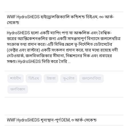
WWF HydroSHEDS হাইড্রোলজিক্যালি কন্ডিশন্ড ডিইএম, ৩০ আর্ক-
সেকেন্ড
HydroSHEDS হলো একটি ম্যাপিং পণ্য যা আঞ্চলিক এবং বৈশ্বিক-
স্তরের অ্যাপ্লিকেশনগুলির জন্য একটি সামঞ্জস্যপূর্ণ বিন্যাসে জললেখচিত্র
সংক্রান্ত তথ্য প্রদান করে। এটি বিভিন্ন স্কেলে ভূ-নির্দেশিত ডেটাসেটের
(ভেক্টর এবং রাস্টার) একটি সংকলন প্রদান করে, যার মধ্যে রয়েছে নদী
নেটওয়ার্ক, জলবিভাজিকার সীমানা, নিষ্কাশনের দিক এবং প্রবাহের
সঞ্চয়। HydroSHEDS ভিত্তি করে তৈরি …
শর্তাধীন
ডিইএম
উচ্চতা
ভূ-ভৌত
জললেখবিদ্যা
জলবিজ্ঞান
WWF HydroSHEDS শূন্যস্থান-পূর্ণ DEM, ৩ আর্ক-সেকেন্ড