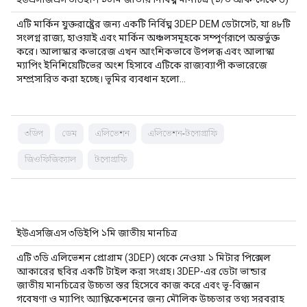
এটি মার্কিন যুক্তরাষ্ট্রের জন্য একটি নির্বিঘ্ন 3DEP DEM ডেটাসেট, যা ৪৮টি
সংলগ্ন রাজ্য, হাওয়াই এবং মার্কিন অঞ্চলসমূহকে সম্পূর্ণরূপে অন্তর্ভুক্ত
করে। আলাস্কার কভারেজ এখন আংশিকভাবে উপলব্ধ এবং আলাস্কা
ম্যাপিং ইনিশিয়েটিভের অংশ হিসাবে এটিকে রাজ্যব্যাপী কভারেজে
সম্প্রসারিত করা হচ্ছে। ভূমির ব্যবধান হলো…
৩ডিপ
ডেম
এলিভেশন
এলিভেশন-টপোগ্রাফি
জিওফিজিক্যাল
টপোগ্রাফি
ইউএসজিএস ৩ডিইপি ১মি জাতীয় মানচিত্র
এটি ৩ডি এলিভেশন প্রোগ্রাম (3DEP) থেকে নেওয়া ১ মিটার পিক্সেল
আকারের ছবির একটি টাইল করা সংগ্রহ। 3DEP-এর ডেটা ভান্ডার
জাতীয় মানচিত্রের উচ্চতা স্তর হিসেবে কাজ করে এবং ভূ-বিজ্ঞান
গবেষণা ও ম্যাপিং অ্যাপ্লিকেশনের জন্য মৌলিক উচ্চতার তথ্য সরবরাহ