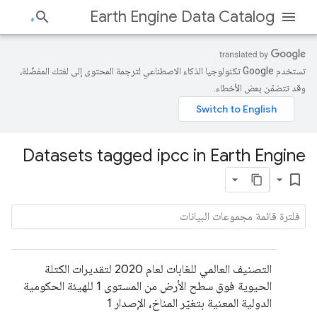
Earth Engine Data Catalog
تستخدم Google تكنولوجيا الذكاء الاصطناعي لترجمة المحتوى إلى لغتك المفضّلة،
وقد تتضمّن بعض الأخطاء.
Datasets tagged ipcc in Earth Engine
bookmark_border
التصنيف العالمي للغابات لعام 2020 لتقديرات الكتلة
الحيوية فوق سطح الأرض من المستوى 1 للهيئة الحكومية
الدولية المعنية بتغيّر المناخ، الإصدار 1