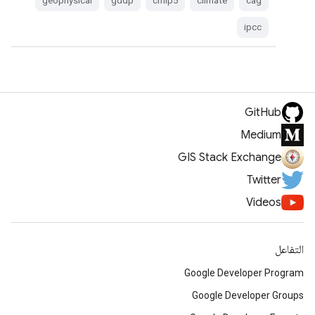
geophysical
gddp
cmip5
climate
cag
ipcc
GitHub
Medium
GIS Stack Exchange
Twitter
Videos
التفاعل
Google Developer Program
Google Developer Groups