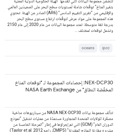
تتضمّن مجموعة البيانات التي تقدّمها "الهيئة الحكومية الدولية المعنية
بتغير المناخ" توقّعات شاملة لمستويات سطح البحر على الصعيدَين العالمي
والإقليمي من "تقرير التقييم السادس" (AR6) الصادر عن الهيئة. تحتوي
هذه المجموعة على مواد عرض لتوقّعات ارتفاع مستوى سطح البحر
بدرجة ثقة متوسطة. تمتد مجموعة البيانات من عام 2020 إلى عام 2150
وتشمل توقعات لمختلف …
oceans
ipcc
NEX-DCP30: إحصاءات المجموعة لـ "توقعات المناخ
المخفّضة النطاق" من NASA Earth Exchange
تتألف مجموعة بيانات NASA NEX-DCP30 من سيناريوهات مناخية
مصغّرة للولايات المتحدة المتجاورة مستمدّة من عمليات تشغيل "نموذج
الدوران العام" (GCM) التي تم إجراؤها في إطار "المرحلة الخامسة من
مشروع مقارنة النماذج المقترنة" (CMIP5، راجِع Taylor et al. 2012)