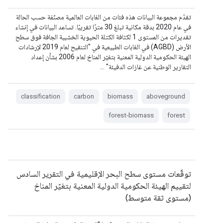
تقدّم مجموعة البيانات هذه فئات من الغابات العالمية مصنّفة حسب الحالة
في عام 2020 بدقة مكانية تبلغ 30 مترًا تقريبًا. تساعد البيانات في إنشاء
تقديرات من المستوى 1 لكثافة الكتلة الحيوية الخشبية الجافة فوق سطح
الأرض (AGBD) في الغابات الطبيعية في "التنقيح لعام 2019 لإرشادات
الهيئة الحكومية الدولية المعنية بتغيّر المناخ لعام 2006 بشأن إعداد
التقارير الوطنية عن غازات الدفيئة" …
classification
carbon
biomass
aboveground
forest-biomass
forest
توقّعات مستوى سطح البحر الإقليمية في التقرير السادس
لتقييم الهيئة الحكومية الدولية المعنية بتغيّر المناخ
(مستوى ثقة متوسط)