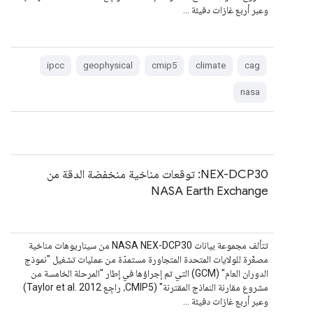
وعبر أربع غازات دفيئة …
ipcc
geophysical
cmip5
climate
cag
nasa
NEX-DCP30: توقعات مناخية منخفضة الدقة من
NASA Earth Exchange
تتألف مجموعة بيانات NASA NEX-DCP30 من سيناريوهات مناخية
مصغّرة للولايات المتحدة المتجاورة مستمدّة من عمليات تشغيل "نموذج
الدوران العام" (GCM) التي تم إجراؤها في إطار "المرحلة الخامسة من
مشروع مقارنة النماذج المقترنة" (CMIP5، راجِع Taylor et al. 2012)
وعبر أربع غازات دفيئة …