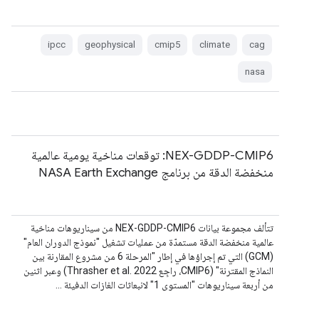
ipcc
geophysical
cmip5
climate
cag
nasa
NEX-GDDP-CMIP6: توقعات مناخية يومية عالمية
منخفضة الدقة من برنامج NASA Earth Exchange
تتألف مجموعة بيانات NEX-GDDP-CMIP6 من سيناريوهات مناخية
عالمية منخفضة الدقة مستمدّة من عمليات تشغيل "نموذج الدوران العام"
(GCM) التي تم إجراؤها في إطار "المرحلة 6 من مشروع المقارنة بين
النماذج المقترنة" (CMIP6، راجِع Thrasher et al. 2022) وعبر اثنين
من أربعة سيناريوهات "المستوى 1" لانبعاثات الغازات الدفيئة …