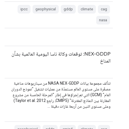
ipcc
geophysical
gddp
climate
cag
nasa
NEX-GDDP: توقعات وكالة ناسا اليومية العالمية بشأن
المناخ
تتألف مجموعة بيانات NASA NEX-GDDP من سيناريوهات مناخية
مصغّرة على مستوى العالم مستمدّة من عمليات تشغيل "نموذج الدوران
العام" (GCM) التي تم إجراؤها في إطار "المرحلة الخامسة من مشروع
المقارنة بين النماذج المقترنة" (CMIP5، راجِع Taylor et al. 2012)
وعلى مستوى اثنين من أربعة غازات دفيئة …