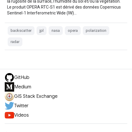
la rugosité de la surface, l'humidité du sol et/ou la végétation.
Le produit OPERA RTC-S1 est dérivé des données Copernicus
Sentinel-1 Interferometric Wide (IW)…
backscatter
jpl
nasa
opera
polarization
radar
GitHub
Medium
GIS Stack Exchange
Twitter
Videos