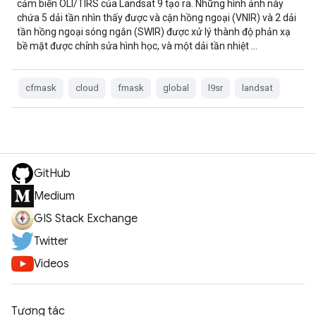
cảm biến OLI/TIRS của Landsat 9 tạo ra. Những hình ảnh này
chứa 5 dải tần nhìn thấy được và cận hồng ngoại (VNIR) và 2 dải
tần hồng ngoại sóng ngắn (SWIR) được xử lý thành độ phản xạ
bề mặt được chỉnh sửa hình học, và một dải tần nhiệt …
cfmask
cloud
fmask
global
l9sr
landsat
GitHub
Medium
GIS Stack Exchange
Twitter
Videos
Tương tác