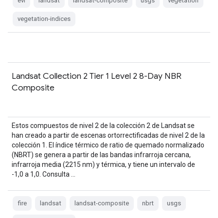
evi
landsat
landsat-composite
usgs
vegetation
vegetation-indices
Landsat Collection 2 Tier 1 Level 2 8-Day NBR
Composite
Estos compuestos de nivel 2 de la colección 2 de Landsat se
han creado a partir de escenas ortorrectificadas de nivel 2 de la
colección 1. El índice térmico de ratio de quemado normalizado
(NBRT) se genera a partir de las bandas infrarroja cercana,
infrarroja media (2215 nm) y térmica, y tiene un intervalo de
-1,0 a 1,0. Consulta …
fire
landsat
landsat-composite
nbrt
usgs